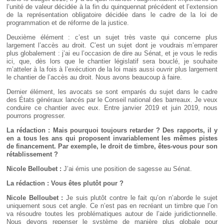
l’unité de valeur décidée à la fin du quinquennat précédent et l’extension
de la représentation obligatoire décidée dans le cadre de la loi de
programmation et de réforme de la justice.
Deuxième élément : c’est un sujet très vaste qui concerne plus
largement l’accès au droit. C’est un sujet dont je voudrais m’emparer
plus globalement : j’ai eu l’occasion de dire au Sénat, et je vous le redis
ici, que, dès lors que le chantier législatif sera bouclé, je souhaite
m’atteler à la fois à l’exécution de la loi mais aussi ouvrir plus largement
le chantier de l’accès au droit. Nous avons beaucoup à faire.
Dernier élément, les avocats se sont emparés du sujet dans le cadre
des États généraux lancés par le Conseil national des barreaux. Je veux
conduire ce chantier avec eux. Entre janvier 2019 et juin 2019, nous
pourrons progresser.
La rédaction : Mais pourquoi toujours retarder
? Des rapports, il y
en a tous les ans qui proposent invariablement les mêmes pistes
de financement. Par exemple, le droit de timbre, êtes-vous pour son
rétablissement
?
Nicole Belloubet :
J’ai émis une position de sagesse au Sénat.
La rédaction : Vous êtes plutôt pour
?
Nicole Belloubet :
Je suis plutôt contre le fait qu’on n’aborde le sujet
uniquement sous cet angle. Ce n’est pas en recréant un timbre que l’on
va résoudre toutes les problématiques autour de l’aide juridictionnelle.
Nous devons repenser le système de manière plus globale pour