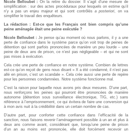
Nicole Belloubet :
On la retire du dossier. Il s’agit d’une mesure de
simplification : sur des actes procéduraux pour lesquels on estime qu’il
n’y a pas un enjeu majeur et qui sont contrôlés
a posteriori
, on va
simplifier le travail des enquêteurs.
La rédaction : Est-ce que les Français ont bien compris qu’une
peine aménagée était une peine exécutée
?
Nicole Belloubet :
Je pense qu’au moment où nous parlons, il y a une
perte de confiance dans le système parce qu’on voit trop de peines de
détention qui sont parfois prononcées de manière un peu lourde – une
peine de deux ans de prison, ce n’est pas négligeable – et qui ne sont
pas mises à exécution.
Cela crée une perte de confiance en notre système. Combien de lettres
est-ce qu’on reçoit de gens nous disant « X a été condamné, il n’est pas
allé en prison, c’est un scandale ». Cela crée aussi une perte de repère
pour les personnes condamnées. Notre système fonctionne mal.
C’est la raison pour laquelle nous avons pris deux mesures. D’une part,
nous renforçons les peines qui pourront être prononcées de manière
autonome (détention sous surveillance électronique, TIG, etc.) sans
référence à l’emprisonnement, ce qui évitera de faire une conversion qui
à mon avis nuit à la crédibilité dans un certain nombre de cas.
D’autre part, pour conforter cette confiance dans l’efficacité de la
sanction, nous faisons revenir l’aménagement possible à un an et plus à
deux ans comme avant, considérant que, lorsqu’une peine de prison
d’un an au moins est prononcée, elle doit forcément recevoir un