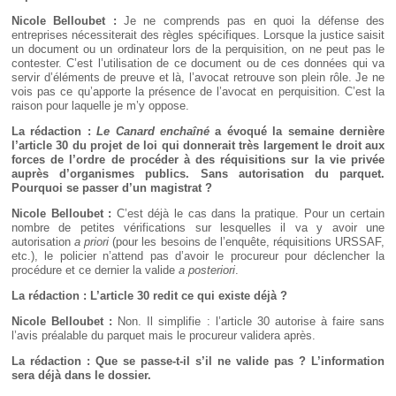
Nicole Belloubet :
Je ne comprends pas en quoi la défense des
entreprises nécessiterait des règles spécifiques. Lorsque la justice saisit
un document ou un ordinateur lors de la perquisition, on ne peut pas le
contester. C’est l’utilisation de ce document ou de ces données qui va
servir d’éléments de preuve et là, l’avocat retrouve son plein rôle. Je ne
vois pas ce qu’apporte la présence de l’avocat en perquisition. C’est la
raison pour laquelle je m’y oppose.
La rédaction :
Le Canard enchaîné
a évoqué la semaine dernière
l’article
30 du projet de loi qui donnerait très largement le droit aux
forces de l’ordre de procéder à des réquisitions sur la vie privée
auprès d’organismes publics. Sans autorisation du parquet.
Pourquoi se passer d’un magistrat
?
Nicole Belloubet :
C’est déjà le cas dans la pratique. Pour un certain
nombre de petites vérifications sur lesquelles il va y avoir une
autorisation
a priori
(pour les besoins de l’enquête, réquisitions URSSAF,
etc.), le policier n’attend pas d’avoir le procureur pour déclencher la
procédure et ce dernier la valide
a posteriori
.
La rédaction : L’article
30 redit ce qui existe déjà
?
Nicole Belloubet :
Non. Il simplifie : l’article 30 autorise à faire sans
l’avis préalable du parquet mais le procureur validera après.
La rédaction : Que se passe-t-il s’il ne valide pas
? L’information
sera déjà dans le dossier.