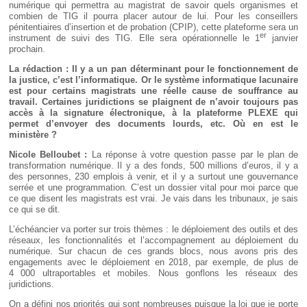
numérique qui permettra au magistrat de savoir quels organismes et
combien de TIG il pourra placer autour de lui. Pour les conseillers
pénitentiaires d’insertion et de probation (CPIP), cette plateforme sera un
er
instrument de suivi des TIG. Elle sera opérationnelle le 1
janvier
prochain.
La rédaction : Il y a un pan déterminant pour le fonctionnement de
la justice, c’est l’informatique. Or le système informatique lacunaire
est pour certains magistrats une réelle cause de souffrance au
travail. Certaines juridictions se plaignent de n’avoir toujours pas
accès à la signature électronique, à la plateforme PLEXE qui
permet d’envoyer des documents lourds, etc. Où en est le
ministère ?
Nicole Belloubet :
La réponse à votre question passe par le plan de
transformation numérique. Il y a des fonds, 500 millions d’euros, il y a
des personnes, 230 emplois à venir, et il y a surtout une gouvernance
serrée et une programmation. C’est un dossier vital pour moi parce que
ce que disent les magistrats est vrai. Je vais dans les tribunaux, je sais
ce qui se dit.
L’échéancier va porter sur trois thèmes : le déploiement des outils et des
réseaux, les fonctionnalités et l’accompagnement au déploiement du
numérique. Sur chacun de ces grands blocs, nous avons pris des
engagements avec le déploiement en 2018, par exemple, de plus de
4 000 ultraportables et mobiles. Nous gonflons les réseaux des
juridictions.
On a défini nos priorités qui sont nombreuses puisque la loi que je porte