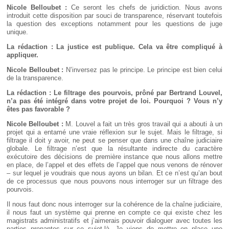
Nicole Belloubet :
Ce seront les chefs de juridiction. Nous avons
introduit cette disposition par souci de transparence, réservant toutefois
la question des exceptions notamment pour les questions de juge
unique.
La rédaction : La justice est publique. Cela va être compliqué à
appliquer.
Nicole Belloubet :
N’inversez pas le principe. Le principe est bien celui
de la transparence.
La rédaction : Le filtrage des pourvois, prôné par Bertrand Louvel,
n’a pas été intégré dans votre projet de loi. Pourquoi
? Vous n’y
êtes pas favorable
?
Nicole Belloubet :
M. Louvel a fait un très gros travail qui a abouti à un
projet qui a entamé une vraie réflexion sur le sujet. Mais le filtrage, si
filtrage il doit y avoir, ne peut se penser que dans une chaîne judiciaire
globale. Le filtrage n’est que la résultante indirecte du caractère
exécutoire des décisions de première instance que nous allons mettre
en place, de l’appel et des effets de l’appel que nous venons de rénover
– sur lequel je voudrais que nous ayons un bilan. Et ce n’est qu’an bout
de ce processus que nous pouvons nous interroger sur un filtrage des
pourvois.
Il nous faut donc nous interroger sur la cohérence de la chaîne judiciaire,
il nous faut un système qui prenne en compte ce qui existe chez les
magistrats administratifs et j’aimerais pouvoir dialoguer avec toutes les
parties prenantes sur ce sujet-là. Je viens de mettre en place une