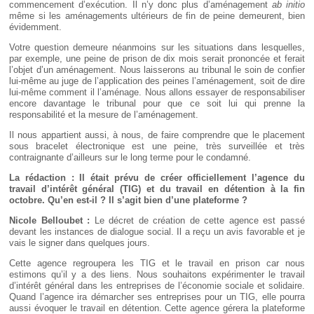
commencement d’exécution. Il n’y donc plus d’aménagement
ab initio
même si les aménagements ultérieurs de fin de peine demeurent, bien
évidemment.
Votre question demeure néanmoins sur les situations dans lesquelles,
par exemple, une peine de prison de dix mois serait prononcée et ferait
l’objet d’un aménagement. Nous laisserons au tribunal le soin de confier
lui-même au juge de l’application des peines l’aménagement, soit de dire
lui-même comment il l’aménage. Nous allons essayer de responsabiliser
encore davantage le tribunal pour que ce soit lui qui prenne la
responsabilité et la mesure de l’aménagement.
Il nous appartient aussi, à nous, de faire comprendre que le placement
sous bracelet électronique est une peine, très surveillée et très
contraignante d’ailleurs sur le long terme pour le condamné.
La rédaction : Il était prévu de créer officiellement l’agence du
travail d’intérêt général (TIG) et du travail en détention à la fin
octobre. Qu’en est-il
? Il s’agit bien d’une plateforme
?
Nicole Belloubet :
Le décret de création de cette agence est passé
devant les instances de dialogue social. Il a reçu un avis favorable et je
vais le signer dans quelques jours.
Cette agence regroupera les TIG et le travail en prison car nous
estimons qu’il y a des liens. Nous souhaitons expérimenter le travail
d’intérêt général dans les entreprises de l’économie sociale et solidaire.
Quand l’agence ira démarcher ses entreprises pour un TIG, elle pourra
aussi évoquer le travail en détention. Cette agence gérera la plateforme