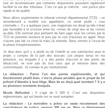
tout en reconnaissant que certaines dispositions pouvaient également
faciliter la vie des tribunaux. C’est ce que je cherche : une justice plus
rapide et de qualité.
Nous allons expérimenter le tribunal criminel départemental (TCD) – un
amendement a modifié son appellation, ce serait plutôt « cour
criminelle ». Il y a quelques jours, une magistrate me disait qu’elle n’était
pas favorable à la scission entre les crimes de vingt ans et les crimes
au-delà. Elle estimait plus pertinent de faire juger tous les crimes par le
TCD en première instance et puis par la cour d’assises en appel. Nous
n’avons pas fait ce choix-là mais j’ai entendu. Nous verrons à l’issue de
la phase d’expérimentation.
Je dirai donc qu’il y a plutôt eu de l’intérêt et une satisfaction pour le
projet, y compris de la part des avocats. Les propos tenus en ma
présence, sur lesquels il y a des points d’accord et des points de
désaccord, ne sont pas du tout ceux que je retrouve dans des
communiqués. Je connais le jeu institutionnel.
La rédaction : Parmi l’un des points expérimentés, et qui
fonctionnent plutôt bien, c’est la phase amiable que le projet de loi
prévoit d’étendre à tout litige. Mais de en deçà quel montant
? Il y a
eu plusieurs montants évoqués.
Nicole Belloubet :
Il s’agit de 5 000 €. C’est une disposition
réglementaire, qui est basée sur un seuil européen.
La rédaction : Le ministère a prévu un vaste recrutement des
conciliateurs de justice, environ 300 par an. Mais ce déploiement