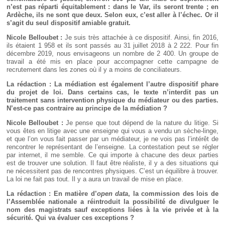
n’est pas réparti équitablement : dans le Var, ils seront trente
; en
Ardèche, ils ne sont que deux. Selon eux, c’est aller à l’échec. Or il
s’agit du seul dispositif amiable gratuit.
Nicole Belloubet :
Je suis très attachée à ce dispositif. Ainsi, fin 2016,
ils étaient 1 958 et ils sont passés au 31 juillet 2018 à 2 222. Pour fin
décembre 2019, nous envisageons un nombre de 2 400. Un groupe de
travail a été mis en place pour accompagner cette campagne de
recrutement dans les zones où il y a moins de conciliateurs.
La rédaction : La médiation est également l’autre dispositif phare
du projet de loi. Dans certains cas, le texte n’interdit pas un
traitement sans intervention physique du médiateur ou des parties.
N’est-ce pas contraire au principe de la médiation
?
Nicole Belloubet :
Je pense que tout dépend de la nature du litige. Si
vous êtes en litige avec une enseigne qui vous a vendu un sèche-linge,
et que l’on vous fait passer par un médiateur, je ne vois pas l’intérêt de
rencontrer le représentant de l’enseigne. La contestation peut se régler
par internet, il me semble. Ce qui importe à chacune des deux parties
est de trouver une solution. Il faut être réaliste, il y a des situations qui
ne nécessitent pas de rencontres physiques. C’est un équilibre à trouver.
La loi ne fait pas tout. Il y a aura un travail de mise en place.
La rédaction : En matière d’
open data
, la commission des lois de
l’Assemblée nationale a réintroduit la possibilité de divulguer le
nom des magistrats sauf exceptions liées à la vie privée et à la
sécurité. Qui va évaluer ces exceptions
?