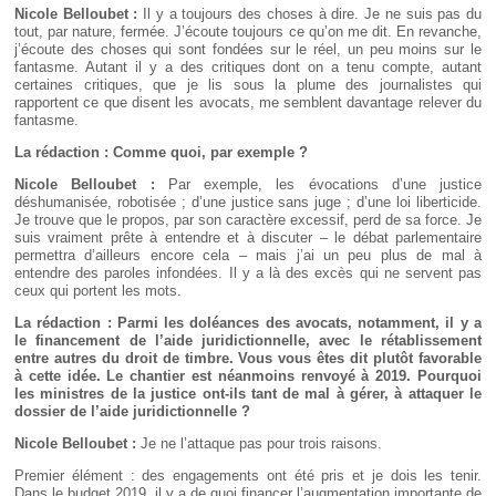
Déplier
Nicole Belloubet :
Il y a toujours des choses à dire. Je ne suis pas du
Européen
tout, par nature, fermée. J’écoute toujours ce qu’on me dit. En revanche,
j’écoute des choses qui sont fondées sur le réel, un peu moins sur le
Déplier
Immobilier
fantasme. Autant il y a des critiques dont on a tenu compte, autant
certaines critiques, que je lis sous la plume des journalistes qui
Déplier
rapportent ce que disent les avocats, me semblent davantage relever du
IP/IT
fantasme.
et
Déplier
Communication
La rédaction : Comme quoi, par exemple
?
Pénal
Déplier
Nicole Belloubet :
Par exemple, les évocations d’une justice
Social
déshumanisée, robotisée ; d’une justice sans juge ; d’une loi liberticide.
Je trouve que le propos, par son caractère excessif, perd de sa force. Je
Déplier
suis vraiment prête à entendre et à discuter – le débat parlementaire
Avocat
permettra d’ailleurs encore cela – mais j’ai un peu plus de mal à
entendre des paroles infondées. Il y a là des excès qui ne servent pas
ceux qui portent les mots.
La rédaction : Parmi les doléances des avocats, notamment, il y a
le financement de l’aide juridictionnelle, avec le rétablissement
entre autres du droit de timbre. Vous vous êtes dit plutôt favorable
à cette idée. Le chantier est néanmoins renvoyé à 2019. Pourquoi
les ministres de la justice ont-ils tant de mal à gérer, à attaquer le
dossier de l’aide juridictionnelle
?
Nicole Belloubet :
Je ne l’attaque pas pour trois raisons.
Premier élément : des engagements ont été pris et je dois les tenir.
Dans le budget 2019, il y a de quoi financer l’augmentation importante de