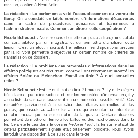
mission, confiée à Henri Nallet.
La rédaction : Le parlement a voté l’assouplissement du verrou de
Bercy. On a constaté un faible nombre d’informations découvertes
dans le cadre de procédures judiciaires et transmises à
l’administration fiscale. Comment améliorer cette coopération ?
Nicole Belloubet :
Nous venons de mettre en place à Bercy une cellule
qui sera pilotée par un magistrat et qui permettra d’améliorer cette
liaison. C’est un atout important. Par ailleurs, les dispositions prévues
par la loi vont permettre d’objectiver un certain nombre de critères de
transmission de dossiers.
La rédaction : Le problème des remontées d’informations dans les
affaires politiques est récurrent, comme l’ont récemment montré les
affaires Solère ou Mélenchon. Faut-il en finir
? À quoi sont-elles
utiles
?
Nicole Belloubet :
Est-ce qu’il faut en finir ? Pourquoi ? Il y a des règles
très claires : pas d’instructions et, sur les remontées d’informations, il y
a une liste de cas dans lesquels il y a une remontée possible. Voilà. Ces
remontées parviennent à la direction des affaires criminelles et des
grâces, qui bascule au cabinet les affaires qui présentent un intérêt sur
un plan médiatique ou sur un plan de la gravité. Certains dossiers
permettent de mettre en lumière les failles ou des incohérences dans la
loi. Cela été le cas dans le dossier
Redoine Faid
: la loi sur le statut de
détenu particulièrement signalé était totalement obsolète. Nous avons
introduit une disposition à ce sujet dans le texte.