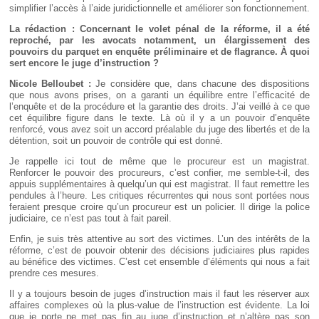
simplifier l’accès à l’aide juridictionnelle et améliorer son fonctionnement.
La rédaction : Concernant le volet pénal de la réforme, il a été
reproché, par les avocats notamment, un élargissement des
pouvoirs du parquet en enquête préliminaire et de flagrance. À quoi
sert encore le juge d’instruction
?
Nicole Belloubet :
Je considère que, dans chacune des dispositions
que nous avons prises, on a garanti un équilibre entre l’efficacité de
l’enquête et de la procédure et la garantie des droits. J’ai veillé à ce que
cet équilibre figure dans le texte. Là où il y a un pouvoir d’enquête
renforcé, vous avez soit un accord préalable du juge des libertés et de la
détention, soit un pouvoir de contrôle qui est donné.
Je rappelle ici tout de même que le procureur est un magistrat.
Renforcer le pouvoir des procureurs, c’est confier, me semble-t-il, des
appuis supplémentaires à quelqu’un qui est magistrat. Il faut remettre les
pendules à l’heure. Les critiques récurrentes qui nous sont portées nous
feraient presque croire qu’un procureur est un policier. Il dirige la police
judiciaire, ce n’est pas tout à fait pareil.
Enfin, je suis très attentive au sort des victimes. L’un des intérêts de la
réforme, c’est de pouvoir obtenir des décisions judiciaires plus rapides
au bénéfice des victimes. C’est cet ensemble d’éléments qui nous a fait
prendre ces mesures.
Il y a toujours besoin de juges d’instruction mais il faut les réserver aux
affaires complexes où la plus-value de l’instruction est évidente. La loi
que je porte ne met pas fin au juge d’instruction et n’altère pas son