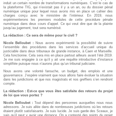
induit un certain nombre de transformations numériques. C’est le cas de
la plateforme TIG, qui n’existait pas il y a un an, ou du dossier pénal
numérique unique pour lequel nous avons mis en place un cahier des
charges conçu avec le ministère de l’intérieur. En 2019, nous
expérimenterons les premiers modules de cette procédure pénale
numérique dans deux cours d’appel. Ce qui veut dire que de la plainte
jusqu’au jugement, tout sera numérisé.
La rédaction : Ce sera de même pour le civil
?
Nicole Belloubet :
Nous avons expérimenté la possibilité de suivre
l’ensemble des procédures dans les services d’accueil unique du
justiciable dans deux tribunaux de grande instance, à Caen et Marseille.
Cela fonctionne. Cela sera mis en place partout ailleurs avant l’été 2019.
Je me suis engagée à ce qu’il y ait une requête introductive d’instance
simplifiée puisque nous n’aurons plus qu’un tribunal judiciaire.
Nous avons une volonté farouche, un budget, des emplois et une
gouvernance. J’espère vraiment que nous allons faire évoluer la situation
dans les juridictions et que nos magistrats et nos greffiers s’en rendront
compte.
La rédaction : Est-ce que vous êtes satisfaite des retours du projet
de loi que vous portez
?
Nicole Belloubet :
Tout dépend des personnes auxquelles nous nous
adressons. Je suis allée dans de nombreuses juridictions où les retours
étaient plutôt satisfaisants. Je suis lucide. Je suis garde des Sceaux, je
sais qu’il peut y avoir une distance. On a contesté des points du projet