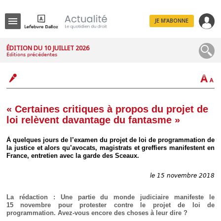
JE M'ABONNE
Menu
ÉDITION DU 10 JUILLET 2026
Éditions précédentes
R
e
c
h
e
r
c
« Certaines critiques à propos du projet de
h
loi relèvent davantage du fantasme »
e
À quelques jours de l’examen du projet de loi de programmation de
la justice et alors qu’avocats, magistrats et greffiers manifestent en
France, entretien avec la garde des Sceaux.
Déplier
Administratif
le 15 novembre 2018
Déplier
Affaires
La rédaction : Une partie du monde judiciaire manifeste le
Déplier
15 novembre pour protester contre le projet de loi de
Civil
programmation. Avez-vous encore des choses à leur dire
?