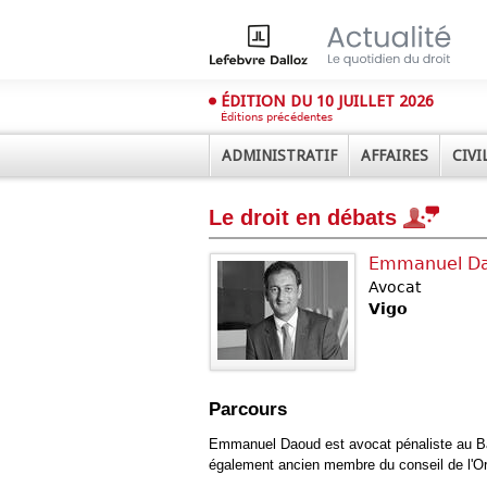
ÉDITION DU 10 JUILLET 2026
Éditions précédentes
ADMINISTRATIF
AFFAIRES
CIVI
Le droit en débats
Emmanuel D
Avocat
Vigo
Déplier
Administratif
Déplier
Parcours
Affaires
Déplier
Emmanuel Daoud est avocat pénaliste au Bar
Civil
également ancien membre du conseil de l'Or
Déplier