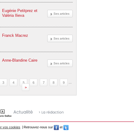
Eugénie Petitprez et
Ses articles
Valéria Ilieva
Franck Macrez
Ses articles
Anne-Blandine Caire
Ses articles
3
4
5
6
7
8
9
…
>
r vos cookies
Retrouvez-nous sur
et