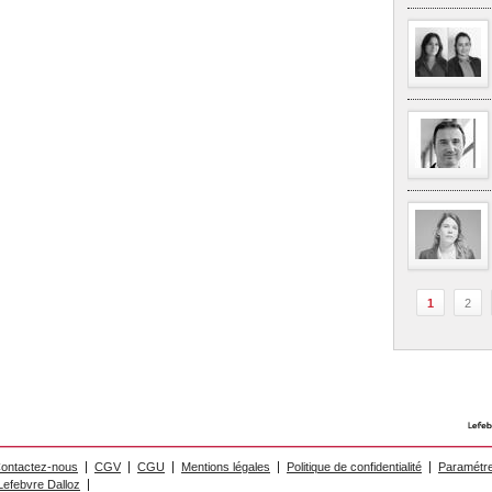
1
2
ontactez-nous
CGV
CGU
Mentions légales
Politique de confidentialité
Paramétre
efebvre Dalloz