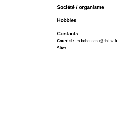
Européen
Société / organisme
Déplier
Immobilier
Hobbies
Déplier
IP/IT
et
Contacts
Déplier
Communication
Pénal
Courriel :
m.babonneau@dalloz.fr
Déplier
Sites :
Social
Déplier
Avocat