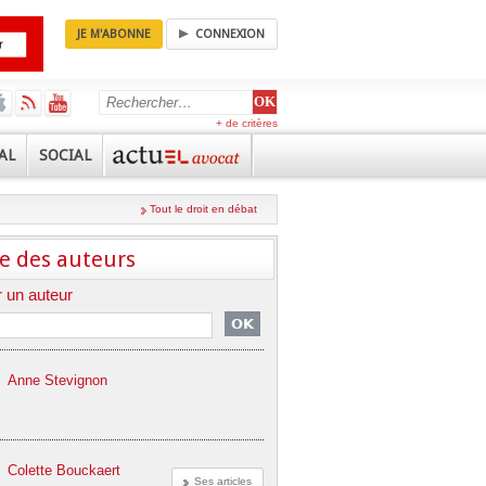
JE M'ABONNE
CONNEXION
+ de critères
AL
SOCIAL
Tout le droit en débat
e des auteurs
 un auteur
Anne Stevignon
Colette Bouckaert
Ses articles