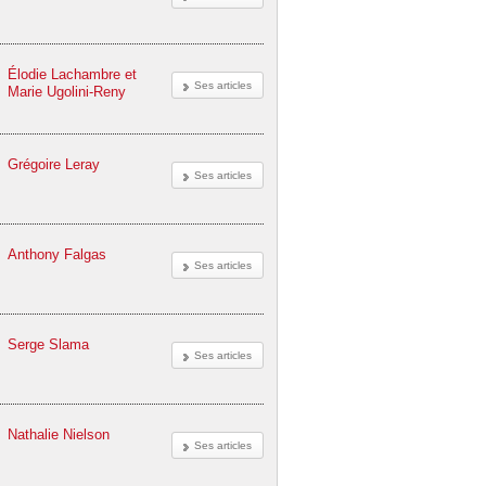
Élodie Lachambre et
Ses articles
Marie Ugolini-Reny
Grégoire Leray
Ses articles
Anthony Falgas
Ses articles
Serge Slama
Ses articles
Nathalie Nielson
Ses articles