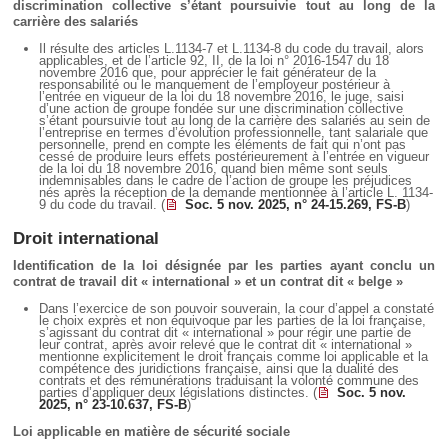
Déplier
discrimination collective s’étant poursuivie tout au long de la
Européen
carrière des salariés
Déplier
Il résulte des articles L.1134-7 et L.1134-8 du code du travail, alors
Immobilier
applicables, et de l’article 92, II, de la loi n° 2016-1547 du 18
novembre 2016 que, pour apprécier le fait générateur de la
responsabilité ou le manquement de l’employeur postérieur à
Déplier
l’entrée en vigueur de la loi du 18 novembre 2016, le juge, saisi
IP/IT
d’une action de groupe fondée sur une discrimination collective
et
s’étant poursuivie tout au long de la carrière des salariés au sein de
Déplier
Communication
l’entreprise en termes d’évolution professionnelle, tant salariale que
Pénal
personnelle, prend en compte les éléments de fait qui n’ont pas
cessé de produire leurs effets postérieurement à l’entrée en vigueur
Déplier
de la loi du 18 novembre 2016, quand bien même sont seuls
Social
indemnisables dans le cadre de l’action de groupe les préjudices
nés après la réception de la demande mentionnée à l’article L. 1134-
9 du code du travail. (
Soc. 5 nov. 2025, n° 24-15.269, FS-B
)
Déplier
Avocat
Droit international
Identification de la loi désignée par les parties ayant conclu un
contrat de travail dit « international » et un contrat dit « belge »
Dans l’exercice de son pouvoir souverain, la cour d’appel a constaté
le choix exprès et non équivoque par les parties de la loi française,
s’agissant du contrat dit « international » pour régir une partie de
leur contrat, après avoir relevé que le contrat dit « international »
mentionne explicitement le droit français comme loi applicable et la
compétence des juridictions française, ainsi que la dualité des
contrats et des rémunérations traduisant la volonté commune des
parties d’appliquer deux législations distinctes. (
Soc. 5 nov.
2025, n° 23-10.637, FS-B
)
Loi applicable en matière de sécurité sociale