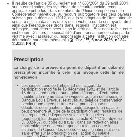
Il résulte de l’article 85 du règlement n° 883/2004 du 29 avril 2004
sur la coordination des systèmes de sécurité sociale, rendu
applicable entre les États membres de l’Union européenne et la
Confédération helvétique, au recours subrogatoire des tiers payeurs
suisses par la décision 1/2012, que la subrogation de l’institution de
sécurité sociale dans les droits de la victime ou de ses ayants droit,
ainsi que l’étendue des droits dans lesquels l’institution est
subrogée, sont déterminées selon le droit de l’État dont relève cette
institution. Dès lors, l’opposabilité d’une transaction conclue par la
victime avec l’assureur du responsable à cette institution doit être
re
déterminée par cette même loi. (
Civ. 1
, 5 nov. 2025, n° 24-
11.033, FR-B
)
Prescription
La charge de la preuve du point de départ d’un délai de
prescription incombe à celui qui invoque cette fin de
non-recevoir
Les dispositions de l’article 13 de l’accord de
participation modifié le 15 décembre 1981 et de l’article
13 de l’accord portant sur le plan d’épargne d’entreprise
modifié à la même date, en vigueur au sein de la société
Banque Louis Dreyfus, relatives au délai de conservation
pendant une durée de trente ans par la Caisse des
dépôts et consignations des fonds auxquels un salarié
peut prétendre au titre de la participation aux résultats de
l’entreprise et de l’épargne salariale, lesquelles
reprennent les dispositions de l’article R. 442-16, devenu
D. 3324-37, du code du travail, dans sa rédaction alors
applicable, ne concernent que les relations entre le
salarié et la Caisse des dépôts et consignations et sont
sans effet sur la prescription de l’action du salarié
exercée à l’encontre de l’employeur en paiement de