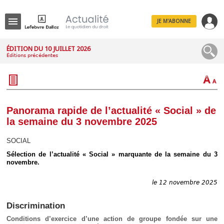
JE M'ABONNE
Menu
ÉDITION DU 10 JUILLET 2026
Éditions précédentes
R
e
c
h
e
r
c
Panorama rapide de l’actualité « Social » de
h
la semaine du 3 novembre 2025
e
SOCIAL
Sélection de l’actualité « Social » marquante de la semaine du 3
novembre.
Déplier
Administratif
le 12 novembre 2025
Déplier
Affaires
Discrimination
Déplier
Civil
Conditions d’exercice d’une action de groupe fondée sur une