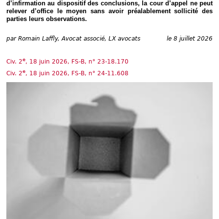
Déplier
d’infirmation au dispositif des conclusions, la cour d’appel ne peut
Européen
relever d’office le moyen sans avoir préalablement sollicité des
parties leurs observations.
Déplier
Immobilier
par
Romain Laffly, Avocat associé, LX avocats
le 8 juillet 2026
Déplier
IP/IT
et
e
Déplier
Civ. 2
, 18 juin 2026, FS-B, n° 23-18.170
Communication
Pénal
e
Civ. 2
, 18 juin 2026, FS-B, n° 24-11.608
Déplier
Social
Déplier
Avocat