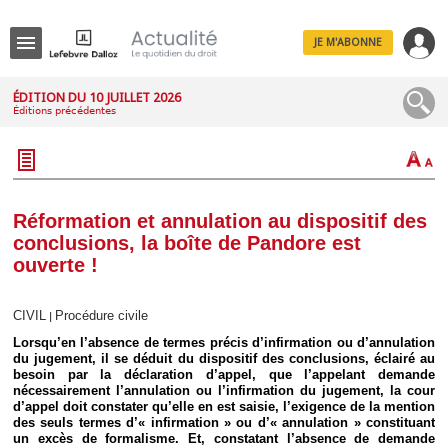
JE M'ABONNE
Menu
ÉDITION DU 10 JUILLET 2026
Éditions précédentes
R
e
c
h
e
r
c
Réformation et annulation au dispositif des
h
conclusions, la boîte de Pandore est
e
ouverte !
CIVIL
Procédure civile
|
Déplier
Lorsqu’en l’absence de termes précis d’infirmation ou d’annulation
Administratif
du jugement, il se déduit du dispositif des conclusions, éclairé au
Déplier
besoin par la déclaration d’appel, que l’appelant demande
Affaires
nécessairement l’annulation ou l’infirmation du jugement, la cour
d’appel doit constater qu’elle en est saisie, l’exigence de la mention
Déplier
des seuls termes d’« infirmation » ou d’« annulation » constituant
Civil
un excès de formalisme. Et, constatant l’absence de demande