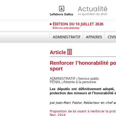
ÉDITION DU 10 JUILLET 2026
Éditions précédentes
ADMINISTRATIF
AFFAIRES
CIVI
Article
Renforcer l’honorabilité p
sport
ADMINISTRATIF
Service public
|
PÉNAL
Atteinte à la personne
|
Déplier
Administratif
Les députés ont définitivement adopté, 
protection des mineurs et l’honorabilité 
Déplier
Affaires
par
Jean-Marc Pastor, Rédacteur en chef ad
Déplier
Civil
Proposition de loi visant à renforcer la pro
Déplier
févr. 2024