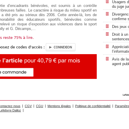
Usagers d
rtie d’encadrants bénévoles, est soumis à un contrôle
du juge ju
breuses failles. Le caractère à risque du milieu sportif en
Divergenc
 a été pris au sérieux dès 2006. Cette année-là, lors de
confirme 
norabilité des éducateurs sportifs, bénévoles comme
 relevé un risque d’exposition aux violences dans le sport
Des jeux 
olly et G. Décamps,...
Droit à un 
us reste 75% à lire.
sentences 
Appréciat
posez de codes d'accès :
CONNEXION
l’informat
Avis de la
agent publ
ontactez-nous
CGV
CGU
Mentions légales
Politique de confidentialité
Paramétre
efebvre Dalloz