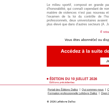
Européen
Le milieu sportif, composé en grande pa
d’honorabilité, qui connaît cependant de nom
Déplier
Immobilier
matière de violences n’est pas nouveau et
l’examen de la loi du contrôle de l’ho
Déplier
professionnels, deux universitaires avaient
IP/IT
plus élevé que dans d’autres secteurs (A. J
et
Déplier
Communication
Il vo
Pénal
Déplier
Vous êtes abonné(e) ou dis
Social
Déplier
Avocat
ÉDITION DU 10 JUILLET 2026
Éditions précédentes
Portail des Éditions Dalloz
Qui sommes-nous
C
Formation professionnelle Lefebvre Dalloz
Open L
© 2026 Lefebvre Dalloz