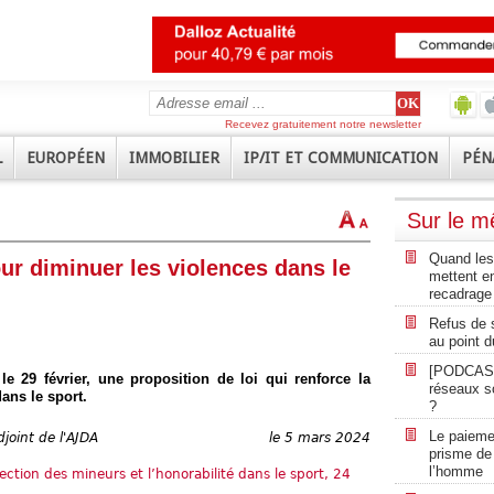
Recevez gratuitement notre newsletter
L
EUROPÉEN
IMMOBILIER
IP/IT ET COMMUNICATION
PÉN
Sur le 
Quand les 
our diminuer les violences dans le
mettent en
recadrage
Refus de s
au point d
[PODCAS
le 29 février, une proposition de loi qui renforce la
réseaux s
dans le sport.
?
Le paiemen
joint de l'AJDA
le 5 mars 2024
prisme de
l’homme
tection des mineurs et l’honorabilité dans le sport, 24