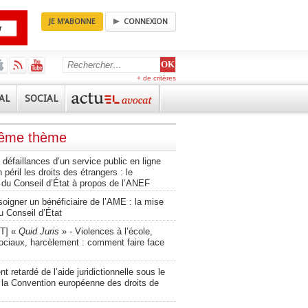
JE M'ABONNE
CONNEXION
+ de critères
AL
SOCIAL
même thème
défaillances d’un service public en ligne
 péril les droits des étrangers : le
 du Conseil d’État à propos de l’ANEF
oigner un bénéficiaire de l’AME : la mise
u Conseil d’État
T] «
Quid Juris
» - Violences à l’école,
ociaux, harcèlement : comment faire face
t retardé de l’aide juridictionnelle sous le
 la Convention européenne des droits de