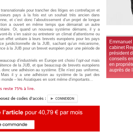
n transnationale pour trancher des litiges en contrefaçon et
usieurs pays à la fois est un souhait très ancien dans
péenne, et c’est donc l’aboutissement d’un projet de longue
diction a ouvert en même temps que démarrait un autre
nitaire. Or, quand un nouveau système démarre, il y a
ont-ils s’en saisir ou entretenir un climat d’attentisme ou
un effet unitaire à leurs brevets européens pour les pays
Emmanuel P
ce juridictionnelle de la JUB, sachant qu’un mécanisme,
cabinet Reg
ce à la JUB pour un brevet européen pour une période de
président 
conseils en
beaucoup d’industriels en Europe ont choisi l’
opt-out
mais
en propriété
étence de la JUB, et que beaucoup de brevets européens
auprès de l
y a donc une adhésion au système. Elle n’est pas uniforme,
l. Mais il y a une adhésion au système de la part des
u monde – les Asiatiques en sont même d’importants...
us reste 75% à lire.
posez de codes d'accès :
CONNEXION