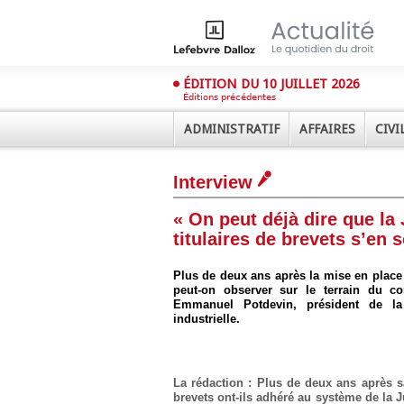
ÉDITION DU 10 JUILLET 2026
Éditions précédentes
ADMINISTRATIF
AFFAIRES
CIVI
Interview
« On peut déjà dire que la
titulaires de brevets s’en s
Plus de deux ans après la mise en place d
peut-on observer sur le terrain du c
Déplier
Administratif
Emmanuel Potdevin, président de la
industrielle.
Déplier
Affaires
Déplier
Civil
La rédaction : Plus de deux ans après s
brevets ont-ils adhéré au système de la J
Déplier