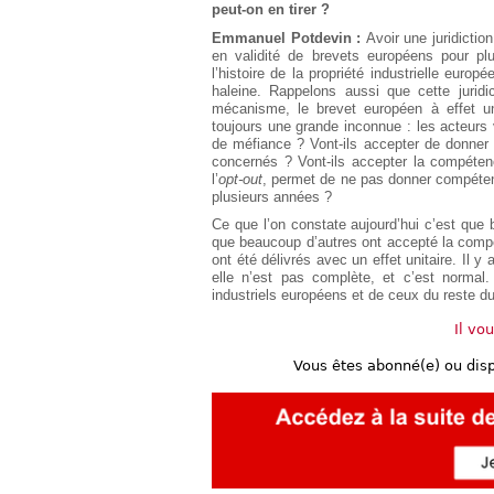
peut-on en tirer ?
Européen
Emmanuel Potdevin :
Avoir une juridictio
Déplier
en validité de brevets européens pour pl
Immobilier
l’histoire de la propriété industrielle euro
Déplier
haleine. Rappelons aussi que cette juri
IP/IT
mécanisme, le brevet européen à effet u
et
toujours une grande inconnue : les acteurs v
Déplier
Communication
de méfiance ? Vont-ils accepter de donner 
Pénal
concernés ? Vont-ils accepter la compéten
Déplier
l’
opt-out
, permet de ne pas donner compéten
Social
plusieurs années ?
Déplier
Ce que l’on constate aujourd’hui c’est que 
Avocat
que beaucoup d’autres ont accepté la comp
ont été délivrés avec un effet unitaire. Il 
elle n’est pas complète, et c’est norma
industriels européens et de ceux du reste d
Il vo
Vous êtes abonné(e) ou dis