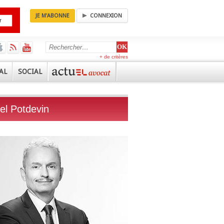
JE M'ABONNE
CONNEXION
+ de critères
AL
SOCIAL
l Potdevin