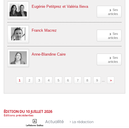
Eugénie Petitprez et Valéria Ilieva
Ses
articles
Franck Macrez
Ses
articles
Anne-Blandine Caire
Ses
articles
1
2
3
4
5
6
7
8
9
…
>
ÉDITION DU 10 JUILLET 2026
Éditions précédentes