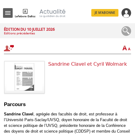
JE M'ABONNE
Menu
ÉDITION DU 10 JUILLET 2026
Éditions précédentes
R
e
c
h
e
r
Sandrine Clavel et Cyril Wolmark
c
h
e
Déplier
Parcours
Administratif
Déplier
Sandrine Clavel
, agrégée des facultés de droit, est professeur à
Affaires
l’Université Paris-Saclay/UVSQ, doyen honoraire de la Faculté de droit
Déplier
et science politique de l’UVSQ, présidente honoraire de la Conférence
Civil
des doyens de droit et science politique (CDDSP) et membre du Conseil