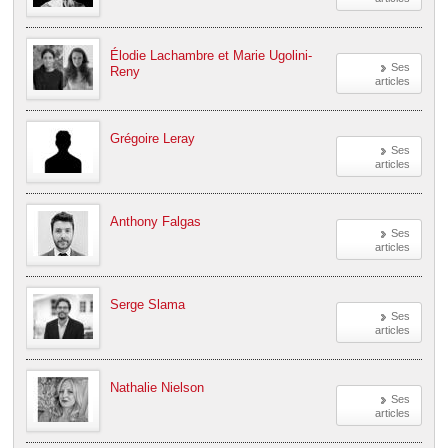
Élodie Lachambre et Marie Ugolini-
Ses
Reny
articles
Grégoire Leray
Ses
articles
Anthony Falgas
Ses
articles
Serge Slama
Ses
articles
Nathalie Nielson
Ses
articles