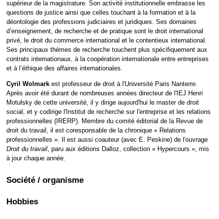
Déplier
supérieur de la magistrature. Son activité institutionnelle embrasse les
Européen
questions de justice ainsi que celles touchant à la formation et à la
déontologie des professions judiciaires et juridiques. Ses domaines
Déplier
Immobilier
d’enseignement, de recherche et de pratique sont le droit international
privé, le droit du commerce international et le contentieux international.
Déplier
IP/IT
Ses principaux thèmes de recherche touchent plus spécifiquement aux
et
contrats internationaux, à la coopération internationale entre entreprises
Déplier
Communication
et à l’éthique des affaires internationales.
Pénal
Déplier
Cyril Wolmark
est professeur de droit à l'Université Paris Nanterre.
Social
Après avoir été durant de nombreuses années directeur de l'IEJ Henri
Déplier
Motulsky de cette université, il y dirige aujourd'hui le master de droit
Avocat
social, et y codirige l'Institut de recherche sur l'entreprise et les relations
professionnelles (IRERP). Membre du comité éditorial de la Revue de
droit du travail, il est coresponsable de la chronique « Relations
professionnelles ». Il est aussi coauteur (avec E. Peskine) de l'ouvrage
Droit du travail
, paru aux éditions Dalloz, collection « Hypercours », mis
à jour chaque année.
Société / organisme
Hobbies