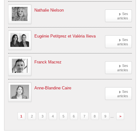
Nathalie Nielson
Ses
articles
Eugénie Petitprez et Valéria Ilieva
Ses
articles
Franck Macrez
Ses
articles
Anne-Blandine Caire
Ses
articles
1
2
3
4
5
6
7
8
9
…
>