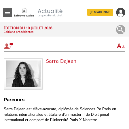
JE M'ABONNE
Menu
ÉDITION DU 10 JUILLET 2026
Éditions précédentes
R
e
c
h
e
r
Sarra Dajean
c
h
e
Déplier
Parcours
Administratif
Déplier
Sarra Dajean est élève-avocate, diplômée de Sciences Po Paris en
Affaires
relations internationales et titulaire d'un master II de Droit pénal
Déplier
international et comparé de l'Université Paris X Nanterre.
Civil