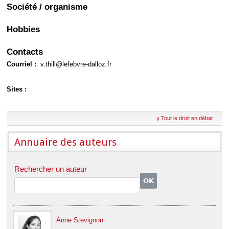
Déplier
Société / organisme
Européen
Déplier
Hobbies
Immobilier
Déplier
Contacts
IP/IT
et
Déplier
Courriel :
v.thill@lefebvre-dalloz.fr
Communication
Pénal
Déplier
Sites :
Social
Déplier
Avocat
Tout le droit en débat
Annuaire des auteurs
Rechercher un auteur
Anne Stevignon