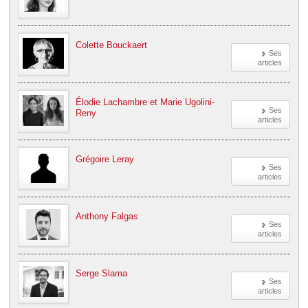
Colette Bouckaert
Ses
articles
Élodie Lachambre et Marie Ugolini-
Ses
Reny
articles
Grégoire Leray
Ses
articles
Anthony Falgas
Ses
articles
Serge Slama
Ses
articles