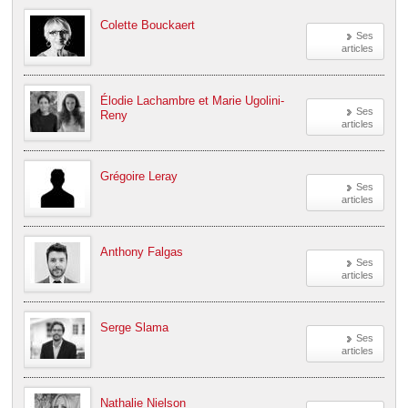
Colette Bouckaert
Ses
articles
Élodie Lachambre et Marie Ugolini-
Ses
Reny
articles
Grégoire Leray
Ses
articles
Anthony Falgas
Ses
articles
Serge Slama
Ses
articles
Nathalie Nielson