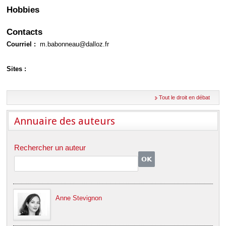
Déplier
Hobbies
Européen
Déplier
Immobilier
Contacts
Déplier
Courriel :
m.babonneau@dalloz.fr
IP/IT
et
Déplier
Communication
Sites :
Pénal
Déplier
Social
Tout le droit en débat
Déplier
Avocat
Annuaire des auteurs
Rechercher un auteur
Anne Stevignon