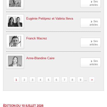
Ses
articles
Eugénie Petitprez et Valéria Ilieva
Ses
articles
Franck Macrez
Ses
articles
Anne-Blandine Caire
Ses
articles
1
2
3
4
5
6
7
8
9
…
>
ÉDITION DU 10 JUILLET 2026