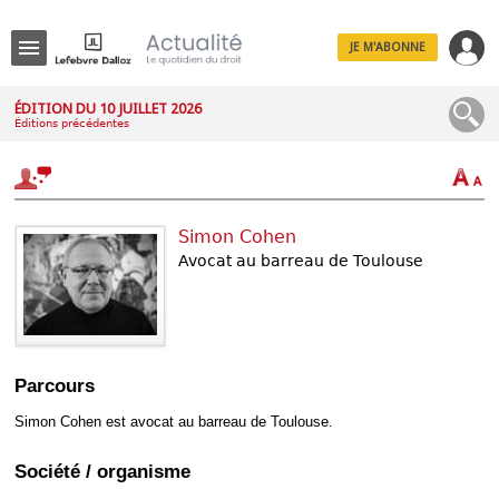
JE M'ABONNE
Menu
ÉDITION DU 10 JUILLET 2026
Éditions précédentes
R
e
c
h
e
r
Simon Cohen
c
h
Avocat au barreau de Toulouse
e
Déplier
Parcours
Administratif
Déplier
Simon Cohen est avocat au barreau de Toulouse.
Affaires
Déplier
Société / organisme
Civil