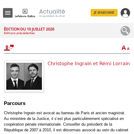
JE M'ABONNE
Menu
ÉDITION DU 10 JUILLET 2026
Éditions précédentes
R
e
c
h
e
r
Christophe Ingrain et Rémi Lorrain
c
h
e
Déplier
Parcours
Administratif
Déplier
Christophe Ingrain est avocat au barreau de Paris et ancien magistrat.
Affaires
Au ministère de la Justice, il s’est plus particulièrement spécialisé en
Déplier
coopération pénale internationale. Conseiller du président de la
Civil
République de 2007 à 2010, il est désormais associé au sein du cabinet