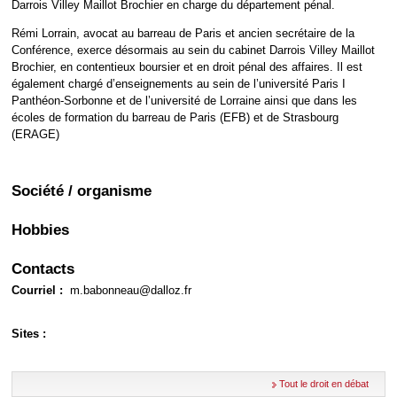
Déplier
Darrois Villey Maillot Brochier en charge du département pénal.
Européen
Rémi Lorrain, avocat au barreau de Paris et ancien secrétaire de la
Déplier
Conférence, exerce désormais au sein du cabinet Darrois Villey Maillot
Immobilier
Brochier, en contentieux boursier et en droit pénal des affaires. Il est
Déplier
également chargé d’enseignements au sein de l’université Paris I
IP/IT
Panthéon-Sorbonne et de l’université de Lorraine ainsi que dans les
et
Déplier
Communication
écoles de formation du barreau de Paris (EFB) et de Strasbourg
Pénal
(ERAGE)
Déplier
Social
Déplier
Société / organisme
Avocat
Hobbies
Contacts
Courriel :
m.babonneau@dalloz.fr
Sites :
Tout le droit en débat