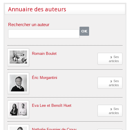
Annuaire des auteurs
Rechercher un auteur
Romain Boulet
Ses
articles
Éric Morgantini
Ses
articles
Eva Lee et Benoît Huet
Ses
articles
Nathalie Fournier de Crouy