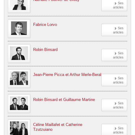
Ses
articles
Fabrice Lorvo
Ses
articles
Robin Binsard
Ses
articles
Jean-Pierre Picca et Arthur Merle-Beral
Ses
articles
Robin Binsard et Guillaume Martine
Ses
articles
Céline Maillafet et Catherine
Ses
Tzutzuiano
articles