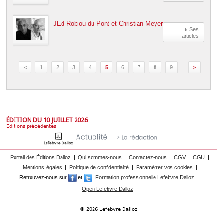
JEd Robiou du Pont et Christian Meyer
Ses
articles
<
1
2
3
4
5
6
7
8
9
…
>
ÉDITION DU 10 JUILLET 2026
Éditions précédentes
Portail des Éditions Dalloz
Qui sommes-nous
Contactez-nous
CGV
CGU
Mentions légales
Politique de confidentialité
Paramétrer vos cookies
Retrouvez-nous sur
et
Formation professionnelle Lefebvre Dalloz
Open Lefebvre Dalloz
© 2026 Lefebvre Dalloz