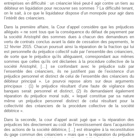
entreprises en difficulté : un créancier lésé peut-il agir contre un tiers au
débiteur en liquidation pour recouvrer ses sommes ? La difficulté tenant,
on le sait, à ce que le liquidateur dispose d’un monopole pour agir dans
l’intérêt des créanciers.
Dans la première affaire, la Cour d’appel considère que les préjudices
allégués « ne sont tous que la conséquence du défaut de payement par
la société Aristophil des sommes dues à chacun des demandeurs en
vertu de contrats conclus avant la date de cessation des payements, le
12 février 2015. Chacun poursuit ainsi la réparation de la fraction qui lui
est personnelle du préjudice collectif subi par l’ensemble des créanciers,
de sorte que le préjudice qu’ils alléguaient, correspondant aux mêmes
sommes que celles qu’ils ont déclarées à la procédure collective de la
société Aristophil, […] se confondant avec le préjudice subi par
l’ensemble des créanciers, ils ne justifient pas de l’existence d’un
préjudice personnel et distinct de celui de l’ensemble des créanciers du
débiteur principal ». Le pourvoi repose alors sur deux arguments
principaux : (1) le préjudice résultant d’une faute de vigilance des
banques serait personnel et distinct, (2) ils demandaient également
réparation du préjudice moral subi, « lequel constitue par sa nature
même un préjudice personnel distinct de celui résultant pour la
collectivité des créanciers de la procédure collective de la société
débitrice ».
Dans la seconde, la cour d’appel avait jugé que « la réparation des
préjudices liés directement au coût de l’investissement dans l’acquisition
des actions de la société débitrice, […] est étrangère à la reconstitution
du gage commun des créanciers » mais que « la réparation du préjudice