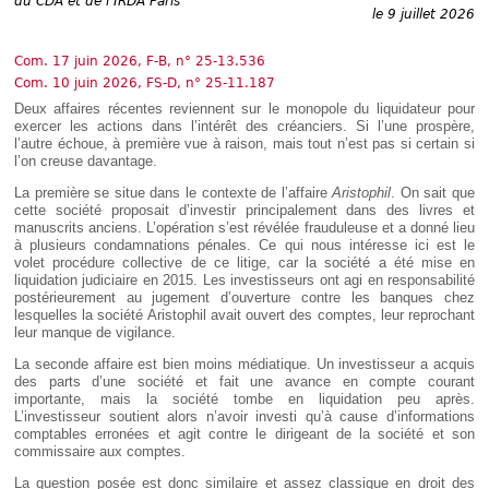
du CDA et de l’IRDA Paris
Déplier
le 9 juillet 2026
Européen
Déplier
Com. 17 juin 2026, F-B, n° 25-13.536
Immobilier
Com. 10 juin 2026, FS-D, n° 25-11.187
Déplier
Deux affaires récentes reviennent sur le monopole du liquidateur pour
IP/IT
et
exercer les actions dans l’intérêt des créanciers. Si l’une prospère,
Déplier
Communication
l’autre échoue, à première vue à raison, mais tout n’est pas si certain si
Pénal
l’on creuse davantage.
Déplier
La première se situe dans le contexte de l’affaire
Aristophil
. On sait que
Social
cette société proposait d’investir principalement dans des livres et
Déplier
manuscrits anciens. L’opération s’est révélée frauduleuse et a donné lieu
Avocat
à plusieurs condamnations pénales. Ce qui nous intéresse ici est le
volet procédure collective de ce litige, car la société a été mise en
liquidation judiciaire en 2015. Les investisseurs ont agi en responsabilité
postérieurement au jugement d’ouverture contre les banques chez
lesquelles la société Aristophil avait ouvert des comptes, leur reprochant
leur manque de vigilance.
La seconde affaire est bien moins médiatique. Un investisseur a acquis
des parts d’une société et fait une avance en compte courant
importante, mais la société tombe en liquidation peu après.
L’investisseur soutient alors n’avoir investi qu’à cause d’informations
comptables erronées et agit contre le dirigeant de la société et son
commissaire aux comptes.
La question posée est donc similaire et assez classique en droit des