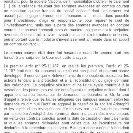
résultant, pour la société Valcorp, de l’impossibilité d’obtenir le paiement
[…] de la créance résultant des sommes avancées en compte courant
ne constitue qu’une fraction du passif collectif dont l’apurement est
assuré par le gage commun des créanciers ». Il serait donc possible
pour l’investisseur d’agir en responsabilité pour réparer le coût de
l’investissement, mais pas la perte des sommes avancées en compte
courant. Le pourvoi énonçait alors de manière logique que « le préjudice
revendiqué consistait à avoir investi sur la foi d’informations erronées,
peu important que la modalité d’investissement ait résidé dans un apport
en compte courant ».
Le premier pourvoi était donc fort hasardeux quand le second était très
fondé. Sans surprise, la Cour suit cette analyse.
Le premier arrêt (n° 25-11.187, en réalité les premiers, l’arrêt n° 25-
11.187 était celui du « pourvoi pilote ») est non publié et pourtant assez
développé. Il énonce que « Relèvent ainsi du monopole du liquidateur les
actions tendant à la protection et à la reconstitution du gage commun
des créanciers. Le préjudice résultant d’une faute ayant contribué à la
cessation des paiements est par conséquent un préjudice collectif dont il
appartient au seul liquidateur de demander la réparation ». Or, la cour
d’appel a relevé que les fautes alléguées des banques auraient selon les
demandeurs diminué l’actif ou aggravé le passif de la société Aristophil
et les « préjudices invoqués ont été causés par le défaut de paiement
par la société Aristophil des sommes dues à chacun des investisseurs
en vertu des contrats conclus avant la date de cessation des paiements
et que les sommes réclamées sont celles que les investisseurs ont
déclarées à la procédure collective ». Elle en a donc « déduit à bon droit
que les investisseurs agissant en réparation de préjudices qui ne