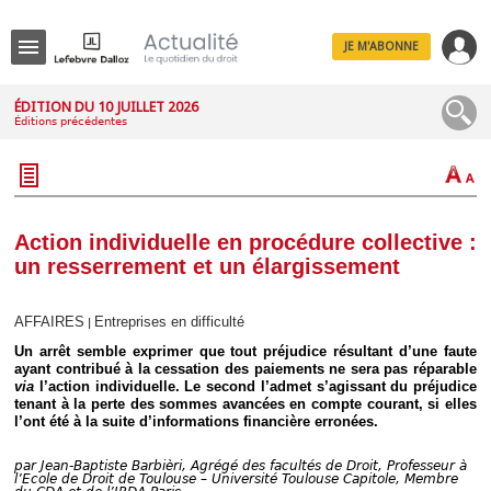
JE M'ABONNE
Menu
ÉDITION DU 10 JUILLET 2026
Éditions précédentes
R
e
c
h
e
r
c
Action individuelle en procédure collective :
h
un resserrement et un élargissement
e
AFFAIRES
Entreprises en difficulté
|
Un arrêt semble exprimer que tout préjudice résultant d’une faute
Déplier
ayant contribué à la cessation des paiements ne sera pas réparable
Administratif
via
l’action individuelle. Le second l’admet s’agissant du préjudice
tenant à la perte des sommes avancées en compte courant, si elles
Déplier
l’ont été à la suite d’informations financière erronées.
Affaires
Déplier
par
Jean-Baptiste Barbièri, Agrégé des facultés de Droit, Professeur à
Civil
l’Ecole de Droit de Toulouse – Université Toulouse Capitole, Membre