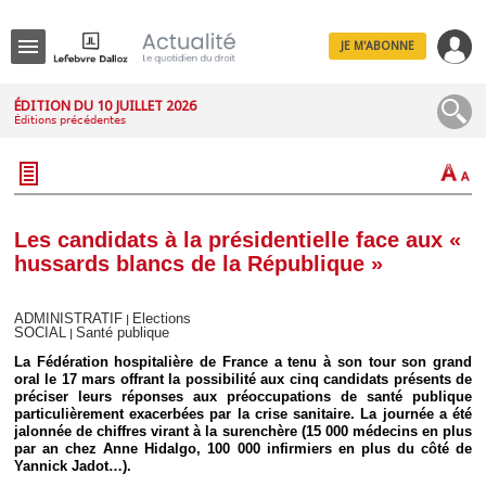
JE M'ABONNE
Menu
ÉDITION DU 10 JUILLET 2026
Éditions précédentes
R
e
c
h
e
r
c
Les candidats à la présidentielle face aux «
h
hussards blancs de la République »
e
ADMINISTRATIF
Elections
|
SOCIAL
Santé publique
|
Déplier
La Fédération hospitalière de France a tenu à son tour son grand
Administratif
oral le 17 mars offrant la possibilité aux cinq candidats présents de
préciser leurs réponses aux préoccupations de santé publique
Déplier
particulièrement exacerbées par la crise sanitaire. La journée a été
Affaires
jalonnée de chiffres virant à la surenchère (15 000 médecins en plus
Déplier
par an chez Anne Hidalgo, 100 000 infirmiers en plus du côté de
Civil
Yannick Jadot…).