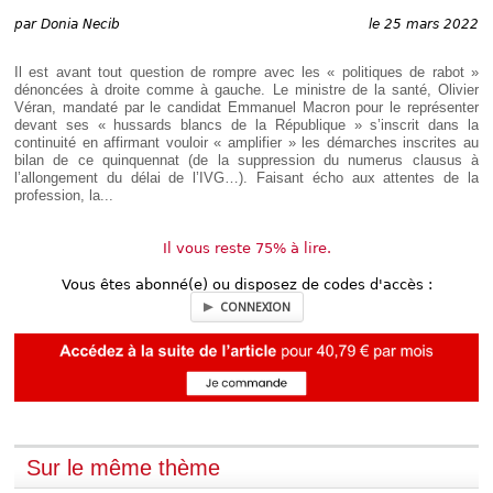
Déplier
Européen
par
Donia Necib
le 25 mars 2022
Déplier
Immobilier
Il est avant tout question de rompre avec les « politiques de rabot »
dénoncées à droite comme à gauche. Le ministre de la santé, Olivier
Déplier
Véran, mandaté par le candidat Emmanuel Macron pour le représenter
IP/IT
devant ses « hussards blancs de la République » s’inscrit dans la
et
Déplier
continuité en affirmant vouloir « amplifier » les démarches inscrites au
Communication
Pénal
bilan de ce quinquennat (de la suppression du numerus clausus à
l’allongement du délai de l’IVG…). Faisant écho aux attentes de la
Déplier
profession, la...
Social
Déplier
Avocat
Il vous reste 75% à lire.
Vous êtes abonné(e) ou disposez de codes d'accès :
CONNEXION
Sur le même thème