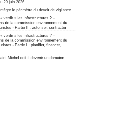
u 29 juin 2026
intègre le périmètre du devoir de vigilance
verdir » les infrastructures ? –
ons de la commission environnement du
ristes - Partie II : autoriser, contracter
verdir » les infrastructures ? –
ons de la commission environnement du
ristes - Partie I : planifier, financer,
int-Michel doit-il devenir un domaine