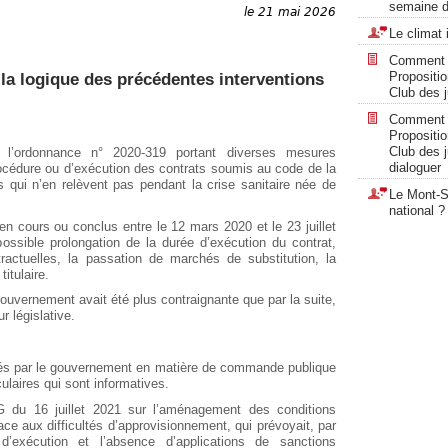
semaine d
le 21 mai 2026
Le climat 
Comment « 
Propositi
 la logique des précédentes interventions
Club des ju
Comment « 
Propositi
Club des ju
 l’ordonnance n° 2020-319 portant diverses mesures
dialoguer
rocédure ou d’exécution des contrats soumis au code de la
 qui n’en relèvent pas pendant la crise sanitaire née de
Le Mont-Sa
national ?
en cours ou conclus entre le 12 mars 2020 et le 23 juillet
ossible prolongation de la durée d’exécution du contrat,
tractuelles, la passation de marchés de substitution, la
itulaire.
 gouvernement avait été plus contraignante que par la suite,
r législative.
entés par le gouvernement en matière de commande publique
ulaires qui sont informatives.
SG du 16 juillet 2021 sur l’aménagement des conditions
ce aux difficultés d’approvisionnement, qui prévoyait, par
exécution et l’absence d’applications de sanctions