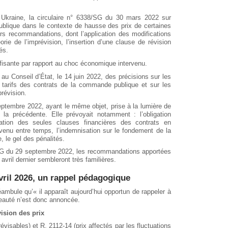
n Ukraine, la circulaire n° 6338/SG du 30 mars 2022 sur
ublique dans le contexte de hausse des prix de certaines
urs recommandations, dont l’application des modifications
rie de l’imprévision, l’insertion d’une clause de révision
és.
ffisante par rapport au choc économique intervenu.
u Conseil d’État, le 14 juin 2022, des précisions sur les
s tarifs des contrats de la commande publique et sur les
prévision.
eptembre 2022, ayant le même objet, prise à la lumière de
é la précédente. Elle prévoyait notamment : l’obligation
ication des seules clauses financières des contrats en
ervenu entre temps, l’indemnisation sur le fondement de la
e, le gel des pénalités.
/SG du 29 septembre 2022, les recommandations apportées
avril dernier sembleront très familières.
vril 2026, un rappel pédagogique
ambule qu’« il apparaît aujourd’hui opportun de rappeler à
eauté n’est donc annoncée.
vision des prix
révisables) et R. 2112-14 (prix affectés par les fluctuations