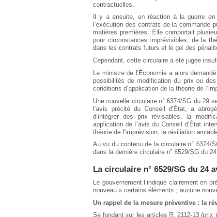
contractuelles.
Il y a ensuite, en réaction à la guerre e
l’exécution des contrats de la commande p
matières premières. Elle comportait plusie
pour circonstances imprévisibles, de la théo
dans les contrats futurs et le gel des pénalit
Cependant, cette circulaire a été jugée insu
Le ministre de l’Économie a alors demandé a
possibilités de modification du prix ou de
conditions d’application de la théorie de l’im
Une nouvelle circulaire n° 6374/SG du 29 s
l’avis précité du Conseil d’État, a abrog
d’intégrer des prix révisables, la modif
application de l’avis du Conseil d’État int
théorie de l’imprévision, la résiliation amiabl
Au vu du contenu de la circulaire n° 6374
dans la dernière circulaire n° 6529/SG du 24 
La circulaire n° 6529/SG du 24 a
Le gouvernement l’indique clairement en pré
nouveau » certains éléments ; aucune nouv
Un rappel de la mesure préventive : la ré
Se fondant sur les articles R. 2112-13 (prix 