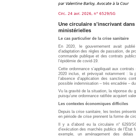
Européen
par
Valentine Barloy, Avocate à la Cour
Déplier
Circ. 24 avr. 2026, n° 6529/SG
Immobilier
Déplier
Une circulaire s’inscrivant dans
IP/IT
ministérielles
et
Déplier
Communication
Le cas particulier de la crise sanitaire
Pénal
En 2020, le gouvernement avait publié
Déplier
d’adaptation des règles de passation, de p
Social
commande publique et des contrats publics
Déplier
l’épidémie de covid-19.
Avocat
Cette ordonnance s’appliquait aux contrats 
2020 inclus, et prévoyait notamment : la p
l’absence d’application des sanctions con
possible indemnisation – très encadrée – du t
Vu la gravité de la situation, la réponse du
puisqu’une ordonnance ratifiée acquiert valeu
Les contextes économiques difficiles
Depuis la crise sanitaire, les textes prés
en période de crise prennent la forme de circ
Il y a d’abord eu la circulaire n° 6293/
d’exécution des marchés publics de l’État fa
exemple, un aménagement des délais d’