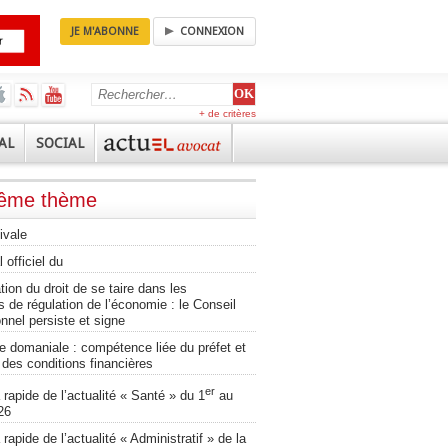
JE M'ABONNE
CONNEXION
+ de critères
AL
SOCIAL
même thème
ivale
 officiel du
ation du droit de se taire dans les
 de régulation de l’économie : le Conseil
onnel persiste et signe
 domaniale : compétence liée du préfet et
té des conditions financières
er
apide de l’actualité « Santé » du 1
au
26
apide de l’actualité « Administratif » de la