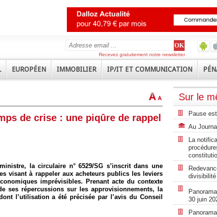
Recevez gratuitement notre newsletter
L
EUROPÉEN
IMMOBILIER
IP/IT ET COMMUNICATION
PÉN
Sur le 
Pause est
s de crise : une piqûre de rappel
Au Journal
La notific
procédures
constituti
ministre, la circulaire n° 6529/SG s’inscrit dans une
Redevance
es visant à rappeler aux acheteurs publics les leviers
divisibili
économiques imprévisibles. Prenant acte du contexte
de ses répercussions sur les approvisionnements, la
Panorama r
 dont l’utilisation a été précisée par l’avis du Conseil
30 juin 20
Panorama r