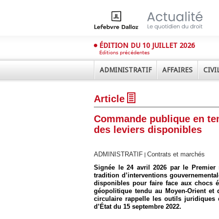
ÉDITION DU 10 JUILLET 2026
Éditions précédentes
ADMINISTRATIF
AFFAIRES
CIVI
Article
Commande publique en temp
des leviers disponibles
ADMINISTRATIF
Contrats et marchés
|
Déplier
Administratif
Signée le 24 avril 2026 par le Premier 
tradition d’interventions gouvernemental
Déplier
disponibles pour faire face aux chocs 
Affaires
géopolitique tendu au Moyen-Orient et 
Déplier
circulaire rappelle les outils juridiques
Civil
d’État du 15 septembre 2022.
Déplier