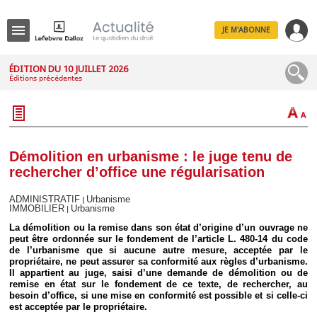
JE M'ABONNE
Menu
ÉDITION DU 10 JUILLET 2026
Éditions précédentes
R
e
c
h
e
r
c
Démolition en urbanisme : le juge tenu de
h
rechercher d’office une régularisation
e
ADMINISTRATIF
Urbanisme
|
IMMOBILIER
Urbanisme
|
La démolition ou la remise dans son état d’origine d’un ouvrage ne
Déplier
peut être ordonnée sur le fondement de l’article L. 480-14 du code
Administratif
de l’urbanisme que si aucune autre mesure, acceptée par le
propriétaire, ne peut assurer sa conformité aux règles d’urbanisme.
Déplier
Il appartient au juge, saisi d’une demande de démolition ou de
Affaires
remise en état sur le fondement de ce texte, de rechercher, au
Déplier
besoin d’office, si une mise en conformité est possible et si celle-ci
Civil
est acceptée par le propriétaire.