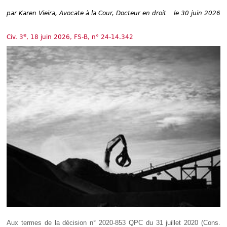
Déplier
Européen
par
Karen Vieira, Avocate à la Cour, Docteur en droit
le 30 juin 2026
Déplier
Immobilier
e
Civ. 3
, 18 juin 2026, FS-B, n° 24-14.342
Déplier
IP/IT
et
Déplier
Communication
Pénal
Déplier
Social
Déplier
Avocat
Aux termes de la décision n° 2020-853 QPC du 31 juillet 2020 (Cons.