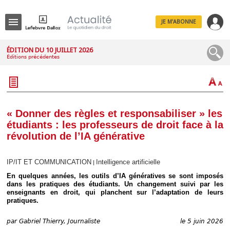
JE M'ABONNE
Menu
ÉDITION DU 10 JUILLET 2026
Éditions précédentes
R
e
c
h
e
r
c
« Donner des règles et responsabiliser » les
h
étudiants : les professeurs de droit face à la
e
révolution de l’IA générative
IP/IT ET COMMUNICATION
Intelligence artificielle
|
Déplier
En quelques années, les outils d’IA génératives se sont imposés
Administratif
dans les pratiques des étudiants. Un changement suivi par les
Déplier
enseignants en droit, qui planchent sur l’adaptation de leurs
Affaires
pratiques.
Déplier
Civil
par
Gabriel Thierry, Journaliste
le 5 juin 2026