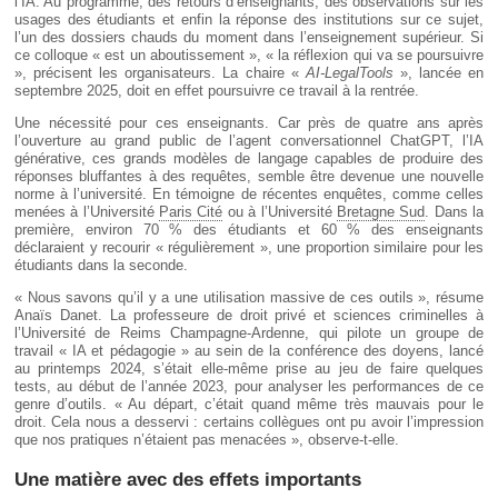
l’IA. Au programme, des retours d’enseignants, des observations sur les
usages des étudiants et enfin la réponse des institutions sur ce sujet,
l’un des dossiers chauds du moment dans l’enseignement supérieur. Si
ce colloque « est un aboutissement », « la réflexion qui va se poursuivre
», précisent les organisateurs. La chaire «
AI-LegalTools
», lancée en
septembre 2025, doit en effet poursuivre ce travail à la rentrée.
Une nécessité pour ces enseignants. Car près de quatre ans après
l’ouverture au grand public de l’agent conversationnel ChatGPT, l’IA
générative, ces grands modèles de langage capables de produire des
réponses bluffantes à des requêtes, semble être devenue une nouvelle
norme à l’université. En témoigne de récentes enquêtes, comme celles
menées à l’Université
Paris Cité
ou à l’Université
Bretagne Sud
. Dans la
première, environ 70 % des étudiants et 60 % des enseignants
déclaraient y recourir « régulièrement », une proportion similaire pour les
étudiants dans la seconde.
« Nous savons qu’il y a une utilisation massive de ces outils », résume
Anaïs Danet. La professeure de droit privé et sciences criminelles à
l’Université de Reims Champagne-Ardenne, qui pilote un groupe de
travail « IA et pédagogie » au sein de la conférence des doyens, lancé
au printemps 2024, s’était elle-même prise au jeu de faire quelques
tests, au début de l’année 2023, pour analyser les performances de ce
genre d’outils. « Au départ, c’était quand même très mauvais pour le
droit. Cela nous a desservi : certains collègues ont pu avoir l’impression
que nos pratiques n’étaient pas menacées », observe-t-elle.
Une matière avec des effets importants