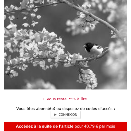
Déplier
Européen
Déplier
Immobilier
Déplier
IP/IT
et
Déplier
Communication
Pénal
Déplier
Social
Déplier
Avocat
Il vous reste 75% à lire.
Vous êtes abonné(e) ou disposez de codes d'accès :
CONNEXION