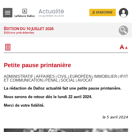
JE M'ABONNE
Menu
ÉDITION DU 10 JUILLET 2026
Éditions précédentes
R
e
c
h
e
r
c
Petite pause printanière
h
e
ADMINISTRATIF
AFFAIRES
CIVIL
EUROPÉEN
IMMOBILIER
IP/IT
|
|
|
|
|
ET COMMUNICATION
PÉNAL
SOCIAL
AVOCAT
|
|
|
La rédaction de Dalloz actualité fait une petite pause printanière.
Nous serons de retour dès le lundi 22 avril 2024.
Déplier
Administratif
Merci de votre fidélité.
Déplier
Affaires
le 5 avril 2024
Déplier
Civil