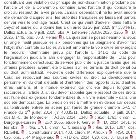
constituant une violation du principe de non-discrimination proclamé par
l’article 14 de la Convention, combiné avec l’article 8 qui consacre le
droit au respect de la vie privée. Jamais cependant il ne lui avait encore
été demandé d’apprécier si les autorités françaises se laissaient parfois
dériver vers le profilage racial. C’est ce qui vient d’advenir dans l’affaire
Seydi et autres
qui a donné lieu à un arrêt du 26 juin 2025 (n° 35844/17,
Dalloz actualité, 9 juill. 2025, obs. A. Lefebvre
; AJDA 2025. 1266
; D.
2025. 1445, obs. J.-B. Perrier
). La question se posait néanmoins sous
un angle inédit puisque les six personnes qui se plaignaient d’avoir fait
l’objet d’un contrôle au faciès avaient emprunté la voie civile en exerçant
le recours indemnitaire prévu par l’article L. 141-1 du code de
l’organisation judiciaire afin d’engager la responsabilité de l’État pour
fonctionnement défectueux du service public de la justice tandis que les
affaires précitées avaient été placées sur les terrains du droit pénal ou
du droit administratif. Peut-être cette différence explique-t-elle que la
Cour, se retrouvant aux sources civiles du droit au développement
personnel et du droit d’établir et d’entretenir des rapports avec d’autres
êtres humains et le monde extérieur qui ont été depuis longtemps
raccordés à l’article 8, ait cru devoir rappeler que le respect de ces droits
est l’une des exigences fondamentales du « vivre ensemble » dans une
société démocratique. La précision est à mettre en évidence car depuis
sa tonitruante entrée en scène par l’arrêt de grande chambre
SAS c/
er
France
du 1
juillet 2014 (n° 43835/11, Dalloz actualité, 3 juill. 2014,
obs.M.-C. de Montecler ; AJDA 2014. 1348
;
ibid
. 1763, chron. L.
Burgorgue-Larsen
;
ibid
. 1866, étude P. Gervier
; D. 2014. 1451, et
les obs.
;
ibid
. 1701, chron. C. Chassang
;
ibid
. 2015. 1007, obs.
RÉGINE
; Constitutions 2014. 483, chron. M. Afroukh
; RSC 2014.
626, obs. J.-P. Marguénaud
; RTD civ. 2014. 620, obs. J. Hauser
;