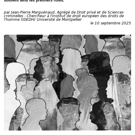
souvent tenu les premiers rôles.
Déplier
Européen
par
Jean-Pierre Marguénaud, Agrégé de Droit privé et de Sciences
Déplier
criminelles - Chercheur à l'Institut de droit européen des droits de
Immobilier
l'homme (IDEDH) Université de Montpellier
le 10 septembre 2025
Déplier
IP/IT
et
Déplier
Communication
Pénal
Déplier
Social
Déplier
Avocat