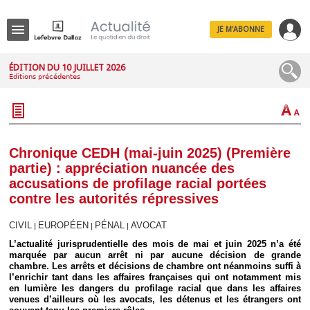
JE M'ABONNE
Menu
ÉDITION DU 10 JUILLET 2026
Éditions précédentes
R
e
c
h
e
r
c
Chronique CEDH (mai-juin 2025) (Première
h
partie) : appréciation nuancée des
e
accusations de profilage racial portées
contre les autorités répressives
CIVIL
EUROPÉEN
PÉNAL
AVOCAT
|
|
|
Déplier
Administratif
L’actualité jurisprudentielle des mois de mai et juin 2025 n’a été
marquée par aucun arrêt ni par aucune décision de grande
Déplier
chambre. Les arrêts et décisions de chambre ont néanmoins suffi à
Affaires
l’enrichir tant dans les affaires françaises qui ont notamment mis
Déplier
en lumière les dangers du profilage racial que dans les affaires
Civil
venues d’ailleurs où les avocats, les détenus et les étrangers ont