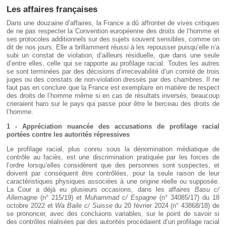
Les affaires françaises
Dans une douzaine d’affaires, la France a dû affronter de vives critiques
de ne pas respecter la Convention européenne des droits de l’homme et
ses protocoles additionnels sur des sujets souvent sensibles, comme on
dit de nos jours. Elle a brillamment réussi à les repousser puisqu’elle n’a
subi un constat de violation, d’ailleurs résiduelle, que dans une seule
d’entre elles, celle qui se rapporte au profilage racial. Toutes les autres
se sont terminées par des décisions d’irrecevabilité d’un comité de trois
juges ou des constats de non-violation dressés par des chambres. Il ne
faut pas en conclure que la France est exemplaire en matière de respect
des droits de l’homme même si en cas de résultats inversés, beaucoup
crieraient haro sur le pays qui passe pour être le berceau des droits de
l’homme.
1 - Appréciation nuancée des accusations de profilage racial
portées contre les autorités répressives
Le profilage racial, plus connu sous la dénomination médiatique de
contrôle au faciès, est une discrimination pratiquée par les forces de
l’ordre lorsqu’elles considèrent que des personnes sont suspectes, et
doivent par conséquent être contrôlées, pour la seule raison de leur
caractéristiques physiques associées à une origine réelle ou supposée.
La Cour a déjà eu plusieurs occasions, dans les affaires
Basu c/
Allemagne
(n° 215/19) et
Muhammad c/ Espagne
(n° 34085/17) du 18
octobre 2022 et
Wa Baile c/ Suisse
du 20 février 2024 (n° 43868/18) de
se prononcer, avec des concluions variables, sur le point de savoir si
des contrôles réalisées par des autorités procédaient d’un profilage racial