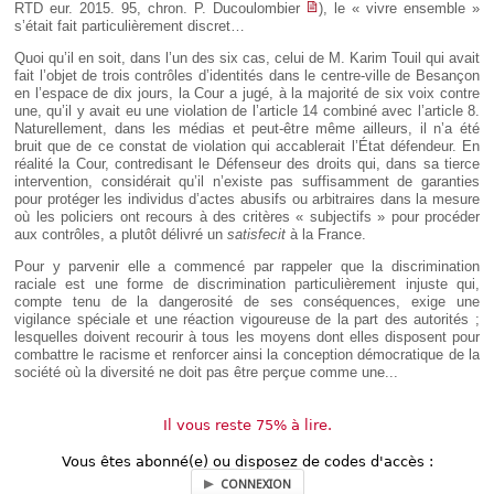
RTD eur. 2015. 95, chron. P. Ducoulombier
), le « vivre ensemble »
s’était fait particulièrement discret…
Quoi qu’il en soit, dans l’un des six cas, celui de M. Karim Touil qui avait
fait l’objet de trois contrôles d’identités dans le centre-ville de Besançon
en l’espace de dix jours, la Cour a jugé, à la majorité de six voix contre
une, qu’il y avait eu une violation de l’article 14 combiné avec l’article 8.
Naturellement, dans les médias et peut-être même ailleurs, il n’a été
bruit que de ce constat de violation qui accablerait l’État défendeur. En
réalité la Cour, contredisant le Défenseur des droits qui, dans sa tierce
intervention, considérait qu’il n’existe pas suffisamment de garanties
pour protéger les individus d’actes abusifs ou arbitraires dans la mesure
où les policiers ont recours à des critères « subjectifs » pour procéder
aux contrôles, a plutôt délivré un
satisfecit
à la France.
Pour y parvenir elle a commencé par rappeler que la discrimination
raciale est une forme de discrimination particulièrement injuste qui,
compte tenu de la dangerosité de ses conséquences, exige une
vigilance spéciale et une réaction vigoureuse de la part des autorités ;
lesquelles doivent recourir à tous les moyens dont elles disposent pour
combattre le racisme et renforcer ainsi la conception démocratique de la
société où la diversité ne doit pas être perçue comme une...
Il vous reste 75% à lire.
Vous êtes abonné(e) ou disposez de codes d'accès :
CONNEXION