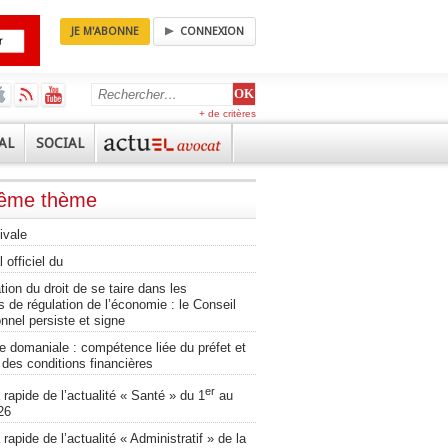
JE M'ABONNE
CONNEXION
+ de critères
AL
SOCIAL
même thème
ivale
 officiel du
ation du droit de se taire dans les
 de régulation de l’économie : le Conseil
onnel persiste et signe
 domaniale : compétence liée du préfet et
té des conditions financières
er
apide de l’actualité « Santé » du 1
au
26
apide de l’actualité « Administratif » de la