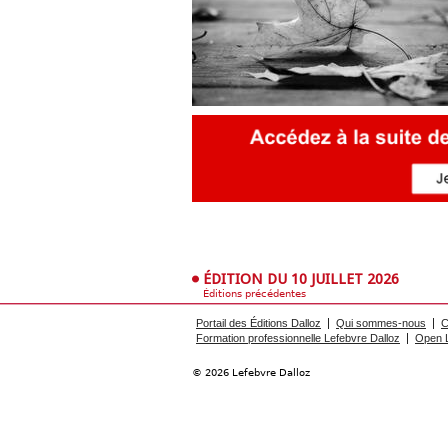
Européen
Déplier
Immobilier
Déplier
IP/IT
et
Déplier
Communication
Pénal
Déplier
Social
Déplier
Avocat
ÉDITION DU 10 JUILLET 2026
Éditions précédentes
Portail des Éditions Dalloz
Qui sommes-nous
C
Formation professionnelle Lefebvre Dalloz
Open L
© 2026 Lefebvre Dalloz