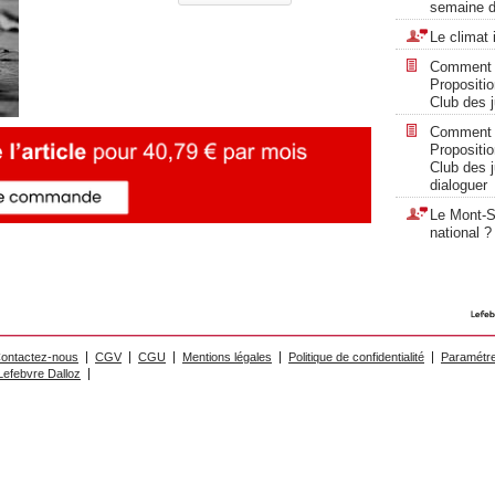
semaine d
Le climat 
Comment « 
Propositi
Club des ju
Comment « 
Propositi
Club des ju
dialoguer
Le Mont-Sa
national ?
ontactez-nous
CGV
CGU
Mentions légales
Politique de confidentialité
Paramétre
efebvre Dalloz