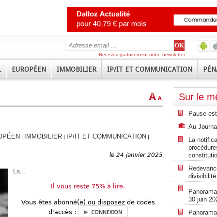
Recevez gratuitement notre newsletter
L
EUROPÉEN
IMMOBILIER
IP/IT ET COMMUNICATION
PÉN
Sur le 
Pause est
Au Journal
OPÉEN
IMMOBILIER
IP/IT ET COMMUNICATION
|
|
|
La notific
procédures
le 24 janvier 2025
constituti
Redevance
La...
divisibili
Il vous reste 75% à lire.
Panorama r
30 juin 20
Vous êtes abonné(e) ou disposez de codes
d'accès :
Panorama r
CONNEXION