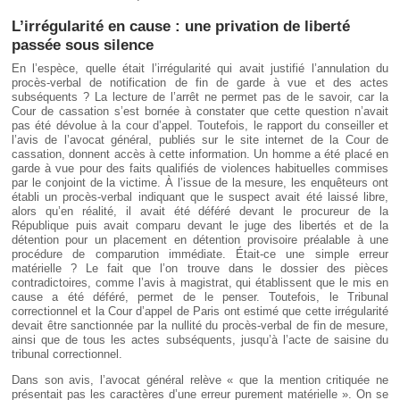
L’irrégularité en cause : une privation de liberté
passée sous silence
En l’espèce, quelle était l’irrégularité qui avait justifié l’annulation du
procès-verbal de notification de fin de garde à vue et des actes
subséquents ? La lecture de l’arrêt ne permet pas de le savoir, car la
Cour de cassation s’est bornée à constater que cette question n’avait
pas été dévolue à la cour d’appel. Toutefois, le rapport du conseiller et
l’avis de l’avocat général, publiés sur le site internet de la Cour de
cassation, donnent accès à cette information. Un homme a été placé en
garde à vue pour des faits qualifiés de violences habituelles commises
par le conjoint de la victime. À l’issue de la mesure, les enquêteurs ont
établi un procès-verbal indiquant que le suspect avait été laissé libre,
alors qu’en réalité, il avait été déféré devant le procureur de la
République puis avait comparu devant le juge des libertés et de la
détention pour un placement en détention provisoire préalable à une
procédure de comparution immédiate. Était-ce une simple erreur
matérielle ? Le fait que l’on trouve dans le dossier des pièces
contradictoires, comme l’avis à magistrat, qui établissent que le mis en
cause a été déféré, permet de le penser. Toutefois, le Tribunal
correctionnel et la Cour d’appel de Paris ont estimé que cette irrégularité
devait être sanctionnée par la nullité du procès-verbal de fin de mesure,
ainsi que de tous les actes subséquents, jusqu’à l’acte de saisine du
tribunal correctionnel.
Dans son avis, l’avocat général relève « que la mention critiquée ne
présentait pas les caractères d’une erreur purement matérielle ». On se