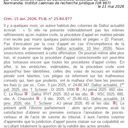
Déplier
Normandie, Institut caennais de recherche juridique (UR 967)
Européen
le 21 mai 2026
Déplier
Immobilier
Crim. 15 avr. 2026, FS-B, n° 25-84.977
Déplier
Il y a quelques mois, un auteur habitué des colonnes de Dalloz actualité
IP/IT
écrivait : « Si elle ne présente indéniablement pas les mêmes
et
raffinements qu’en matière civile, la procédure d’appel en matière pénale
Déplier
Communication
n’en recèle pas moins quelques particularités et pièges » (D. Pamart,
Pénal
Pas d’évocation par la cour d’appel en cas d’incompétence de la
Déplier
juridiction de premier degré,
Dalloz actualité, 10 févr. 2026
). Nous
Social
souscrivons entièrement à cette affirmation. On pourrait même aller plus
loin, et soutenir que la procédure d’appel correctionnelle est peut-être
Déplier
plus tortueuse encore que toutes les procédures d’appel civiles. En
Avocat
effet, si les embûches, indéniables, de la procédure civile sont
aujourd’hui bien identifiées, celles des voies de recours en matière
pénale sont latentes. Les pièges se referment sur les malheureux
conseils qui, bien que prudents, ont le malheur d’en faire les premiers
er
les frais (v. par ex., Crim. 3 juin 2025, n° 24-86.347,
Dalloz actualité, 1
juill. 2025, obs. T. Scherer
; D. 2025. 1000
; AJ pénal 2025. 460, obs.
C. Le Roux
; Dalloz IP/IT 2025. 353 et les obs.
; RSC 2025. 895,
obs. A. Chauvelot
; 9 déc. 2025, n° 25-86.411,
Dalloz actualité, 14
janv. 2026, obs. T. Scherer
; AJ pénal 2026. 45 et les obs.
). Le
présent arrêt l’illustre parfaitement : alors qu’un prévenu avait la
satisfaction d’obtenir en première instance l’annulation de procès-
verbaux et de l’acte de saisine du tribunal, il aura l’amère surprise
d’apprendre que la juridiction d’appel pourra statuer sur sa culpabilité en
occultant totalement la question de la validité des actes annulés.