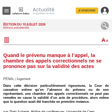
JE M'ABONNE
Menu
ÉDITION DU 10 JUILLET 2026
Éditions précédentes
R
e
c
h
e
r
c
Quand le prévenu manque à l’appel, la
h
chambre des appels correctionnels ne se
e
prononce pas sur la validité des actes
PÉNAL
Jugement
|
Déplier
Dans cette décision particulièrement rigoureuse, la Cour de
Administratif
cassation estime qu’en l’absence du prévenu ou de son
Déplier
représentant, une chambre des appels correctionnels ne peut pas
Affaires
remettre en cause la validité d’un acte de procédure, alors même
que la question avait été tranchée en première instance.
Déplier
Civil
par
Théo Scherer, Maître de conférences, Université de Caen