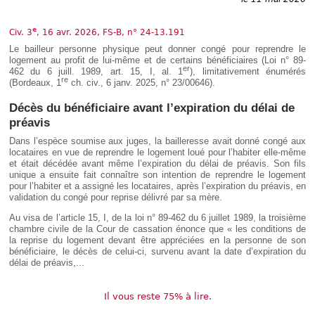
Déplier
Européen
e
Déplier
Civ. 3
, 16 avr. 2026, FS-B, n° 24-13.191
Immobilier
Le bailleur personne physique peut donner congé pour reprendre le
Déplier
logement au profit de lui-même et de certains bénéficiaires (Loi n° 89-
er
IP/IT
462 du 6 juill. 1989, art. 15, I, al. 1
), limitativement énumérés
re
et
(Bordeaux, 1
ch. civ., 6 janv. 2025, n° 23/00646).
Déplier
Communication
Pénal
Décès du bénéficiaire avant l’expiration du délai de
Déplier
préavis
Social
Dans l’espèce soumise aux juges, la bailleresse avait donné congé aux
Déplier
locataires en vue de reprendre le logement loué pour l’habiter elle-même
Avocat
et était décédée avant même l’expiration du délai de préavis. Son fils
unique a ensuite fait connaître son intention de reprendre le logement
pour l’habiter et a assigné les locataires, après l’expiration du préavis, en
validation du congé pour reprise délivré par sa mère.
Au visa de l’article 15, I, de la loi n° 89-462 du 6 juillet 1989, la troisième
chambre civile de la Cour de cassation énonce que « les conditions de
la reprise du logement devant être appréciées en la personne de son
bénéficiaire, le décès de celui-ci, survenu avant la date d’expiration du
délai de préavis,...
Il vous reste 75% à lire.