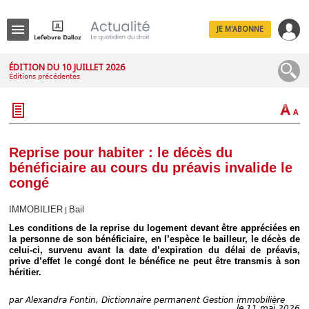
JE M'ABONNE
Menu
ÉDITION DU 10 JUILLET 2026
Éditions précédentes
R
e
c
h
e
r
c
Reprise pour habiter : le décès du
h
bénéficiaire au cours du préavis invalide le
e
congé
IMMOBILIER
Bail
|
Les conditions de la reprise du logement devant être appréciées en
Déplier
la personne de son bénéficiaire, en l’espèce le bailleur, le décès de
Administratif
celui-ci, survenu avant la date d’expiration du délai de préavis,
Déplier
prive d’effet le congé dont le bénéfice ne peut être transmis à son
Affaires
héritier.
Déplier
Civil
par
Alexandra Fontin, Dictionnaire permanent Gestion immobilière
le 11 mai 2026