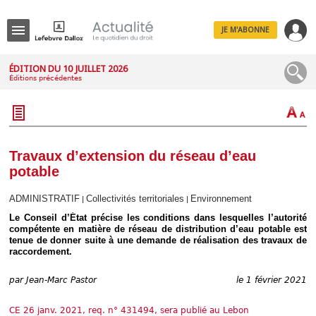
JE M'ABONNE
Menu
ÉDITION DU 10 JUILLET 2026
Éditions précédentes
R
e
c
h
e
r
c
Travaux d’extension du réseau d’eau
h
potable
e
ADMINISTRATIF
Collectivités territoriales
Environnement
|
|
Le Conseil d’État précise les conditions dans lesquelles l’autorité
compétente en matière de réseau de distribution d’eau potable est
Déplier
tenue de donner suite à une demande de réalisation des travaux de
Administratif
raccordement.
Déplier
Affaires
par
Jean-Marc Pastor
le 1 février 2021
Déplier
Civil
CE 26 janv. 2021, req. n° 431494, sera publié au Lebon