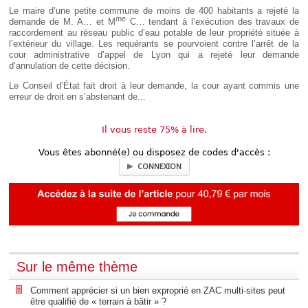
Déplier
Le maire d’une petite commune de moins de 400 habitants a rejeté la
Européen
me
demande de M. A… et M
C… tendant à l’exécution des travaux de
Déplier
raccordement au réseau public d’eau potable de leur propriété située à
Immobilier
l’extérieur du village. Les requérants se pourvoient contre l’arrêt de la
cour administrative d’appel de Lyon qui a rejeté leur demande
Déplier
d’annulation de cette décision.
IP/IT
et
Le Conseil d’État fait droit à leur demande, la cour ayant commis une
Déplier
Communication
erreur de droit en s’abstenant de...
Pénal
Déplier
Social
Il vous reste 75% à lire.
Déplier
Avocat
Vous êtes abonné(e) ou disposez de codes d'accès :
CONNEXION
Sur le même thème
Comment apprécier si un bien exproprié en ZAC multi-sites peut
être qualifié de « terrain à bâtir » ?