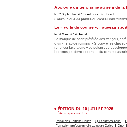
Apologie du terrorisme au sein de la f
le 02 Septembre 2019
Administratif | Pénal
/
Communiqué de presse du conseil des ministres
Le « voile de course », nouveau spor
le 06 Mars 2019
Pénal
/
La
marque de sport
préférée des français, aprè
d’un « hijab de running » (il couvre les cheveux,
renoncer face à une vive polémique développée 
hommes, du développement du communautarism
ÉDITION DU 10 JUILLET 2026
Éditions précédentes
Portail des Éditions Dalloz
Qui sommes-nous
C
Formation professionnelle Lefebvre Dalloz
Open L