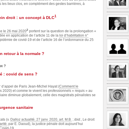
 les lieux clos, en complément des gestes barrières, à
1
ein droit : un concept à DLC
2
le le 26 mai 2020
portent sur la question de la prolongation «
dée en application de l’article 11 de la
loi d’habilitation n°
épidémie de covid-19 et de l’article 16 de l’ordonnance du 25
n retour à la normale ?
ux ?
té : covid de sens ?
r d’appel de Paris Jean-Michel Hayat (
Comment le
s 2020) et comme le vivent les professionnels « requis » au
diciaire diminue globalement, celle des magistrats pénalistes se
’urgence sanitaire
ats (v.
Dalloz actualité, 27 janv. 2020, art. M.B.
;
ibid.
, Le droit
arité
, par E. Daoud), la justice pénale doit aujourd’hui
 Covid-19.