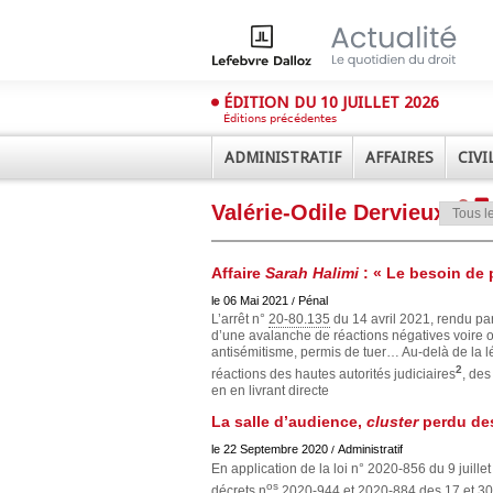
ÉDITION DU 10 JUILLET 2026
Éditions précédentes
ADMINISTRATIF
AFFAIRES
CIVI
Valérie-Odile Dervieux
Affaire
Sarah Halimi
: « Le besoin de 
le 06 Mai 2021
Pénal
/
L’arrêt n°
20-80.135
du 14 avril 2021, rendu par
d’une avalanche de réactions négatives voire ou
antisémitisme, permis de tuer… Au-delà de la l
Déplier
Administratif
2
réactions des hautes autorités judiciaires
, des
en en livrant directe
Déplier
Affaires
La salle d’audience,
cluster
perdu des
Déplier
le 22 Septembre 2020
Administratif
/
Civil
En application de la loi n° 2020-856 du 9 juillet
Déplier
os
décrets n
2020-944 et 2020-884 des 17 et 30 j