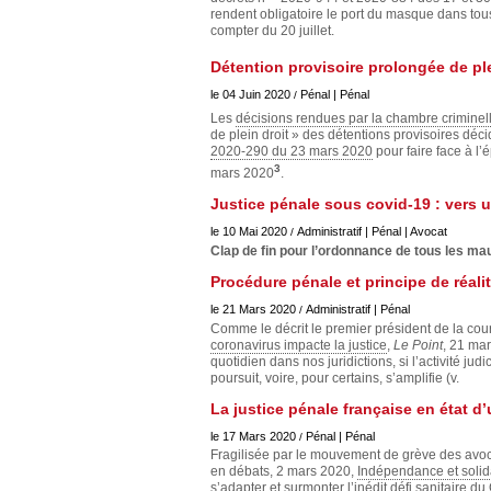
Européen
rendent obligatoire le port du masque dans tous
compter du 20 juillet.
Déplier
Immobilier
Détention provisoire prolongée de pl
Déplier
le 04 Juin 2020
Pénal | Pénal
/
IP/IT
et
Les
décisions rendues par la chambre criminel
Déplier
Communication
de plein droit » des détentions provisoires déci
Pénal
2020-290 du 23 mars 2020
pour faire face à l’
3
Déplier
mars 2020
.
Social
Justice pénale sous covid-19 : vers u
Déplier
Avocat
le 10 Mai 2020
Administratif | Pénal | Avocat
/
Clap de fin pour l’ordonnance de tous les ma
Procédure pénale et principe de réali
le 21 Mars 2020
Administratif | Pénal
/
Comme le décrit le premier président de la cou
coronavirus impacte la justice
,
Le Point
, 21 mar
quotidien dans nos juridictions, si l’activité ju
poursuit, voire, pour certains, s’amplifie (v.
La justice pénale française en état d
le 17 Mars 2020
Pénal | Pénal
/
Fragilisée par le mouvement de grève des avoc
en débats, 2 mars 2020,
Indépendance et solid
s’adapter et surmonter l’inédit défi sanitaire du