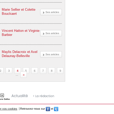
Marie Sellier et Colette
Ses articles
Bouckaert
Vincent Hatton et Virginie
Ses articles
Barbier
Maylis Delacroix et Axel
Ses articles
Delaunay-Belleville
2
3
4
5
6
7
8
9
…
>
r vos cookies
Retrouvez-nous sur
et