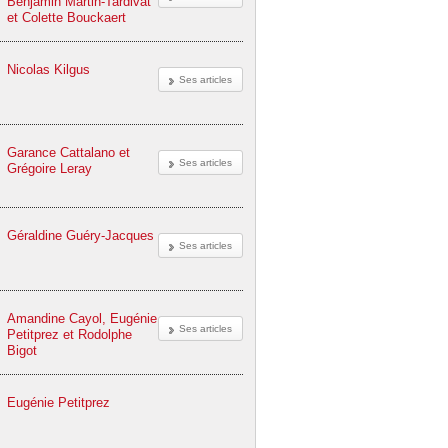
Benjamin Martin-Tardivat
et Colette Bouckaert
Nicolas Kilgus
Ses articles
Garance Cattalano et
Ses articles
Grégoire Leray
Géraldine Guéry-Jacques
Ses articles
Amandine Cayol, Eugénie
Ses articles
Petitprez et Rodolphe
Bigot
Eugénie Petitprez