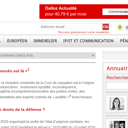
Recevez gratuitement notre newsletter
L
EUROPÉEN
IMMOBILIER
IP/IT ET COMMUNICATION
PÉN
Annuair
1
procès est là »
Rechercher
 la chambre criminelle de la Cour de cassation est à l’origine
trancières : revirement injustifié, inconséquence,
égitime incompréhension/colère des parties civiles, des
3
 tentatives des experts commis de « justifier »
leurs travaux
 droits de la défense ?
 2020 organisant la sortie de l’état d’urgence sanitaire, les
uillet 2020 modifiant le décret n° 2020-860 du 10 juillet 2020