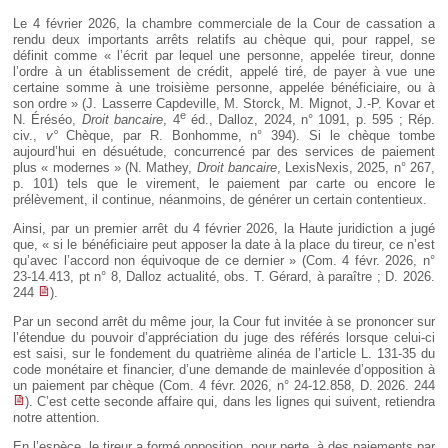
Le 4 février 2026, la chambre commerciale de la Cour de cassation a
rendu deux importants arrêts relatifs au chèque qui, pour rappel, se
définit comme « l’écrit par lequel une personne, appelée tireur, donne
l’ordre à un établissement de crédit, appelé tiré, de payer à vue une
certaine somme à une troisième personne, appelée bénéficiaire, ou à
son ordre » (J. Lasserre Capdeville, M. Storck, M. Mignot, J.-P. Kovar et
e
N. Éréséo,
Droit bancaire
, 4
éd., Dalloz, 2024, n° 1091, p. 595 ; Rép.
civ.,
v°
Chèque, par R. Bonhomme, n° 394). Si le chèque tombe
aujourd’hui en désuétude, concurrencé par des services de paiement
plus « modernes » (N. Mathey,
Droit bancaire
, LexisNexis, 2025, n° 267,
p. 101) tels que le virement, le paiement par carte ou encore le
prélèvement, il continue, néanmoins, de générer un certain contentieux.
Ainsi, par un premier arrêt du 4 février 2026, la Haute juridiction a jugé
que, « si le bénéficiaire peut apposer la date à la place du tireur, ce n’est
qu’avec l’accord non équivoque de ce dernier » (Com. 4 févr. 2026, n°
23-14.413, pt n° 8, Dalloz actualité, obs. T. Gérard, à paraître ; D. 2026.
244
).
Par un second arrêt du même jour, la Cour fut invitée à se prononcer sur
l’étendue du pouvoir d’appréciation du juge des référés lorsque celui-ci
est saisi, sur le fondement du quatrième alinéa de l’article L. 131-35 du
code monétaire et financier, d’une demande de mainlevée d’opposition à
un paiement par chèque (Com. 4 févr. 2026, n° 24-12.858, D. 2026. 244
). C’est cette seconde affaire qui, dans les lignes qui suivent, retiendra
notre attention.
En l’espèce, le tireur a formé opposition, pour perte, à des paiements par