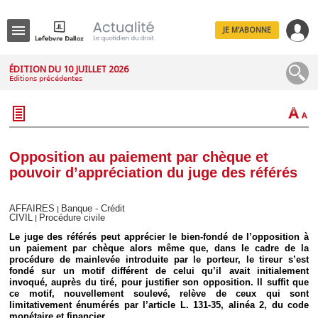
JE M'ABONNE
Menu
ÉDITION DU 10 JUILLET 2026
Éditions précédentes
R
e
c
h
e
r
c
Opposition au paiement par chèque et
h
pouvoir d’appréciation du juge des référés
e
AFFAIRES
Banque - Crédit
|
CIVIL
Procédure civile
|
Déplier
Le juge des référés peut apprécier le bien-fondé de l’opposition à
Administratif
un paiement par chèque alors même que, dans le cadre de la
procédure de mainlevée introduite par le porteur, le tireur s’est
Déplier
fondé sur un motif différent de celui qu’il avait initialement
Affaires
invoqué, auprès du tiré, pour justifier son opposition. Il suffit que
Déplier
ce motif, nouvellement soulevé, relève de ceux qui sont
Civil
limitativement énumérés par l’article L. 131-35, alinéa 2, du code
monétaire et financier.