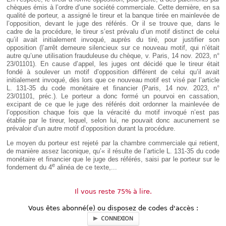
chèques émis à l’ordre d’une société commerciale. Cette dernière, en sa
qualité de porteur, a assigné le tireur et la banque tirée en mainlevée de
l’opposition, devant le juge des référés. Or il se trouve que, dans le
cadre de la procédure, le tireur s’est prévalu d’un motif distinct de celui
qu’il avait initialement invoqué, auprès du tiré, pour justifier son
opposition (l’arrêt demeure silencieux sur ce nouveau motif, qui n’était
autre qu’une utilisation frauduleuse du chèque, v. Paris, 14 nov. 2023, n°
23/01101). En cause d’appel, les juges ont décidé que le tireur était
fondé à soulever un motif d’opposition différent de celui qu’il avait
initialement invoqué, dès lors que ce nouveau motif est visé par l’article
L. 131-35 du code monétaire et financier (Paris, 14 nov. 2023, n°
23/01101, préc.). Le porteur a donc formé un pourvoi en cassation,
excipant de ce que le juge des référés doit ordonner la mainlevée de
l’opposition chaque fois que la véracité du motif invoqué n’est pas
établie par le tireur, lequel, selon lui, ne pouvait donc aucunement se
prévaloir d’un autre motif d’opposition durant la procédure.
Le moyen du porteur est rejeté par la chambre commerciale qui retient,
de manière assez laconique, qu’« il résulte de l’article L. 131-35 du code
monétaire et financier que le juge des référés, saisi par le porteur sur le
e
fondement du 4
alinéa de ce texte,...
Il vous reste 75% à lire.
Vous êtes abonné(e) ou disposez de codes d'accès :
CONNEXION