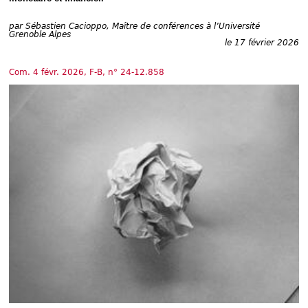
Déplier
Européen
par
Sébastien Cacioppo, Maître de conférences à l’Université
Déplier
Grenoble Alpes
Immobilier
le 17 février 2026
Déplier
IP/IT
Com. 4 févr. 2026, F-B, n° 24-12.858
et
Déplier
Communication
Pénal
Déplier
Social
Déplier
Avocat