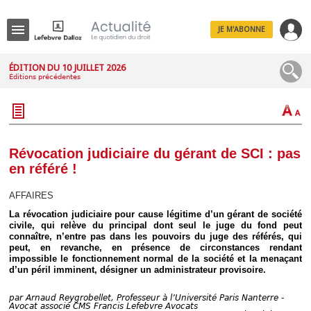
JE M'ABONNE
Menu
ÉDITION DU 10 JUILLET 2026
Éditions précédentes
R
e
c
h
e
r
c
Révocation judiciaire du gérant de SCI : pas
h
en référé !
e
AFFAIRES
La révocation judiciaire pour cause légitime d’un gérant de société
civile, qui relève du principal dont seul le juge du fond peut
Déplier
connaître, n’entre pas dans les pouvoirs du juge des référés, qui
Administratif
peut, en revanche, en présence de circonstances rendant
Déplier
impossible le fonctionnement normal de la société et la menaçant
Affaires
d’un péril imminent, désigner un administrateur provisoire.
Déplier
Civil
par
Arnaud Reygrobellet, Professeur à l’Université Paris Nanterre -
Avocat associé CMS Francis Lefebvre Avocats