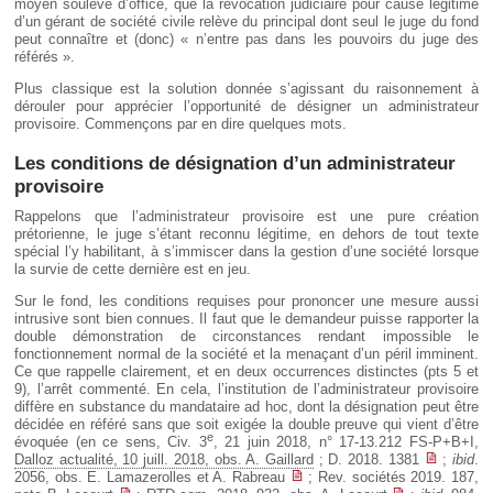
moyen soulevé d’office, que la révocation judiciaire pour cause légitime
d’un gérant de société civile relève du principal dont seul le juge du fond
peut connaître et (donc) « n’entre pas dans les pouvoirs du juge des
référés ».
Plus classique est la solution donnée s’agissant du raisonnement à
dérouler pour apprécier l’opportunité de désigner un administrateur
provisoire. Commençons par en dire quelques mots.
Les conditions de désignation d’un administrateur
provisoire
Rappelons que l’administrateur provisoire est une pure création
prétorienne, le juge s’étant reconnu légitime, en dehors de tout texte
spécial l’y habilitant, à s’immiscer dans la gestion d’une société lorsque
la survie de cette dernière est en jeu.
Sur le fond, les conditions requises pour prononcer une mesure aussi
intrusive sont bien connues. Il faut que le demandeur puisse rapporter la
double démonstration de circonstances rendant impossible le
fonctionnement normal de la société et la menaçant d’un péril imminent.
Ce que rappelle clairement, et en deux occurrences distinctes (pts 5 et
9), l’arrêt commenté. En cela, l’institution de l’administrateur provisoire
diffère en substance du mandataire ad hoc, dont la désignation peut être
décidée en référé sans que soit exigée la double preuve qui vient d’être
e
évoquée (en ce sens, Civ. 3
, 21 juin 2018, n° 17-13.212 FS-P+B+I,
Dalloz actualité, 10 juill. 2018, obs. A. Gaillard
; D. 2018. 1381
;
ibid
.
2056, obs. E. Lamazerolles et A. Rabreau
; Rev. sociétés 2019. 187,