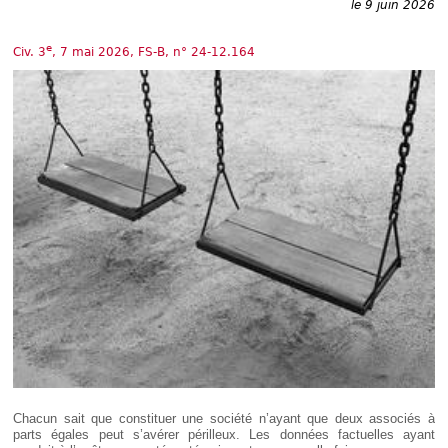
Déplier
le 9 juin 2026
Européen
Déplier
e
Civ. 3
, 7 mai 2026, FS-B, n° 24-12.164
Immobilier
Déplier
IP/IT
et
Déplier
Communication
Pénal
Déplier
Social
Déplier
Avocat
Chacun sait que constituer une société n’ayant que deux associés à
parts égales peut s’avérer périlleux. Les données factuelles ayant