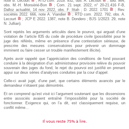
note B. Lecourt
; RTD com. 2018. 932, obs. A. Lecourt
;
ibid
. 984,
obs. M.-H. Monsèrié-Bon
; Com. 21 sept. 2022, n° 20-21.416 F-B,
Dalloz actualité, 14 nov. 2022, obs. F. Ittah
; D. 2022. 1701
; Rev.
sociétés 2022. 666, note A. Viandier
; RTD com. 2022. 792, obs. A.
Lecourt
; JCP E 2022. 1387, note B. Dondero ; BJS 1/2023. 29, note
N. Jullian).
Sont rejetés les arguments articulés dans le pourvoi, qui arguait d’une
violation de l’article 835 du code de procédure civile (possibilité pour le
juge des référés, même en présence d’une contestation sérieuse, de
prescrire des mesures conservatoires pour prévenir un dommage
imminent ou faire cesser un trouble manifestement illicite).
Après avoir rappelé que l’appréciation des conditions de fond pouvant
conduire à la désignation d’un administrateur provisoire relève du pouvoir
souverain des juges du fond, le rejet du pourvoi est justifié en prenant
appui sur deux séries d’analyses conduites par la cour d’appel.
Celle-ci avait jugé, d’une part, que certains éléments avancés par le
demandeur n’étaient pas démontrés.
Et on comprend qu’est visé ici l’argument soutenant que les dissensions
entre associés avaient entraîné l’impossibilité pour la société de
fonctionner. Exigence qui, on l’a dit, est classiquement requise, un
conflit même...
Il vous reste 75% à lire.