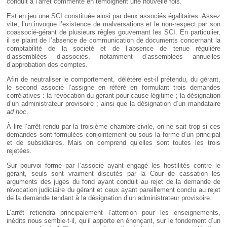
conduit à l’arrêt commenté en témoignent une nouvelle fois.
Est en jeu une SCI constituée ainsi par deux associés égalitaires. Assez
vite, l’un invoque l’existence de malversations et le non-respect par son
coassocié-gérant de plusieurs règles gouvernant les SCI. En particulier,
il se plaint de l’absence de communication de documents concernant la
comptabilité de la société et de l’absence de tenue régulière
d’assemblées d’associés, notamment d’assemblées annuelles
d’approbation des comptes.
Afin de neutraliser le comportement, délétère est-il prétendu, du gérant,
le second associé l’assigne en référé en formulant trois demandes
corrélatives : la révocation du gérant pour cause légitime ; la désignation
d’un administrateur provisoire ; ainsi que la désignation d’un mandataire
ad hoc
.
À lire l’arrêt rendu par la troisième chambre civile, on ne sait trop si ces
demandes sont formulées conjointement ou sous la forme d’un principal
et de subsidiaires. Mais on comprend qu’elles sont toutes les trois
rejetées.
Sur pourvoi formé par l’associé ayant engagé les hostilités contre le
gérant, seuls sont vraiment discutés par la Cour de cassation les
arguments des juges du fond ayant conduit au rejet de la demande de
révocation judiciaire du gérant et ceux ayant pareillement conclu au rejet
de la demande tendant à la désignation d’un administrateur provisoire.
L’arrêt retiendra principalement l’attention pour les enseignements,
inédits nous semble-t-il, qu’il apporte en énonçant, sur le fondement d’un