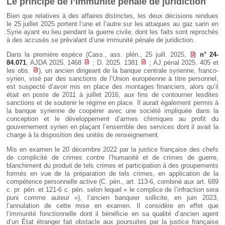
Le principe de l’immunité pénale de juridiction
Bien que relatives à des affaires distinctes, les deux décisions rendues
le 25 juillet 2025 portent l’une et l’autre sur les attaques au gaz sarin en
Syrie ayant eu lieu pendant la guerre civile, dont les faits sont reprochés
à des accusés se prévalant d’une immunité pénale de juridiction.
Dans la première espèce (Cass., ass. plén., 25 juill. 2025,
n° 24-
84.071
, AJDA 2025. 1468
; D. 2025. 1381
; AJ pénal 2025. 405 et
les obs.
), un ancien dirigeant de la banque centrale syrienne, franco-
syrien, visé par des sanctions de l’Union européenne à titre personnel,
est suspecté d’avoir mis en place des montages financiers, alors qu’il
était en poste de 2011 à juillet 2016, aux fins de contourner lesdites
sanctions et de soutenir le régime en place. Il aurait également permis à
la banque syrienne de coopérer avec une société impliquée dans la
conception et le développement d’armes chimiques au profit du
gouvernement syrien en plaçant l’ensemble des services dont il avait la
charge à la disposition des unités de renseignement.
Mis en examen le 20 décembre 2022 par la justice française des chefs
de complicité de crimes contre l’humanité et de crimes de guerre,
blanchiment du produit de tels crimes et participation à des groupements
formés en vue de la préparation de tels crimes, en application de la
compétence personnelle active (C. pén., art. 113-6, combiné aux art. 689
c. pr. pén. et 121-6 c. pén. selon lequel « le complice de l’infraction sera
puni comme auteur »), l’ancien banquier sollicite, en juin 2023,
l’annulation de cette mise en examen. Il considère en effet que
l’immunité fonctionnelle dont il bénéficie en sa qualité d’ancien agent
d’un État étranger fait obstacle aux poursuites par la justice française