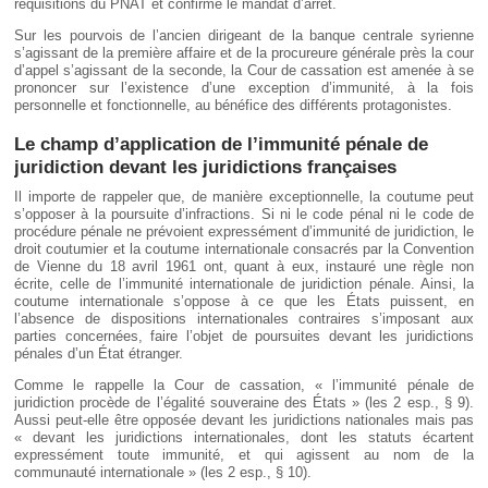
réquisitions du PNAT et confirme le mandat d’arrêt.
Sur les pourvois de l’ancien dirigeant de la banque centrale syrienne
s’agissant de la première affaire et de la procureure générale près la cour
d’appel s’agissant de la seconde, la Cour de cassation est amenée à se
prononcer sur l’existence d’une exception d’immunité, à la fois
personnelle et fonctionnelle, au bénéfice des différents protagonistes.
Le champ d’application de l’immunité pénale de
juridiction devant les juridictions françaises
Il importe de rappeler que, de manière exceptionnelle, la coutume peut
s’opposer à la poursuite d’infractions. Si ni le code pénal ni le code de
procédure pénale ne prévoient expressément d’immunité de juridiction, le
droit coutumier et la coutume internationale consacrés par la Convention
de Vienne du 18 avril 1961 ont, quant à eux, instauré une règle non
écrite, celle de l’immunité internationale de juridiction pénale. Ainsi, la
coutume internationale s’oppose à ce que les États puissent, en
l’absence de dispositions internationales contraires s’imposant aux
parties concernées, faire l’objet de poursuites devant les juridictions
pénales d’un État étranger.
Comme le rappelle la Cour de cassation, « l’immunité pénale de
juridiction procède de l’égalité souveraine des États » (les 2 esp., § 9).
Aussi peut-elle être opposée devant les juridictions nationales mais pas
« devant les juridictions internationales, dont les statuts écartent
expressément toute immunité, et qui agissent au nom de la
communauté internationale » (les 2 esp., § 10).