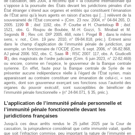
de cassation, dès 2004, a reconnu que « la coutume internationale qui
s’oppose à la poursuite des États devant les juridictions pénales d’un
État étranger s’étend aux organes et entités qui constituent l’émanation
de l’État ainsi qu’à leurs agents en raison d’actes qui […] relèvent de la
souveraineté de l’État concerné » (Crim. 23 nov. 2004, n° 04-84.265, D.
2005. 1199
;
ibid
. 1192, obs. P. Courbe et H. Chanteloup
;
ibid
.
1521, obs. G. Roujou de Boubée, M.-H. Gozzi, S. Mirabail et M.
Segonds
; Rev. crit. DIP 2005. 468, note I. Pingel
; dans le même
sens, v. not., Crim. 19 janv. 2010, n° 09-84.818, préc.). Entrent ainsi
dans le champ d’application de l’immunité pénale de juridiction, par
exemple, un fonctionnaire de l’OCDE (Crim. 6 sept. 2006, n° 06-82.868,
AJ pénal 2006. 502, obs. C. Saas
; RSC 2007. 117, obs. A. Giudicelli
), des magistrats de l’ordre judiciaire (Crim. 6 juin 2023, n° 22-82.469)
ou encore, comme en l’espèce, le gouverneur de la Banque centrale
syrienne. En effet, faute pour la Banque centrale de Syrie de ne
présenter aucune indépendance réelle à l’égard de l’État syrien, mais
apparaissant au contraire constituer une émanation de celui-ci, « ses
agents, dont son gouverneur exerçant ses fonctions sous l’autorité des
organes du pouvoir exécutif, sont susceptibles de bénéficier de
l’immunité pénale fonctionnelle » (n° 24-84.071, § 35, préc.).
L’application de l’immunité pénale personnelle et
l’immunité pénale fonctionnelle devant les
juridictions françaises
Jusqu’à ces deux arrêts rendus le 25 juillet 2025 par la Cour de
cassation, la jurisprudence considérait que cette immunité valait, quelle
que soit l’infraction commise, peu important la nature de l’immunité en