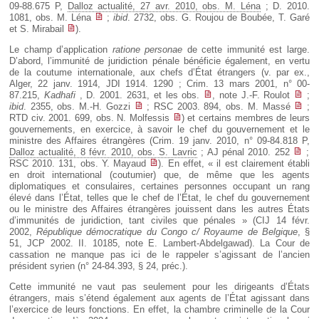
09-88.675 P,
Dalloz actualité, 27 avr. 2010, obs. M. Léna
; D. 2010.
1081, obs. M. Léna
;
ibid
. 2732, obs. G. Roujou de Boubée, T. Garé
et S. Mirabail
).
Le champ d’application
ratione personae
de cette immunité est large.
D’abord, l’immunité de juridiction pénale bénéficie également, en vertu
de la coutume internationale, aux chefs d’État étrangers (v. par ex.,
Alger, 22 janv. 1914, JDI 1914. 1290 ; Crim. 13 mars 2001, n° 00-
87.215,
Kadhafi
, D. 2001. 2631, et les obs.
, note J.-F. Roulot
;
ibid
. 2355, obs. M.-H. Gozzi
; RSC 2003. 894, obs. M. Massé
;
RTD civ. 2001. 699, obs. N. Molfessis
) et certains membres de leurs
gouvernements, en exercice, à savoir le chef du gouvernement et le
ministre des Affaires étrangères (Crim. 19 janv. 2010, n° 09-84.818 P,
Dalloz actualité, 8 févr. 2010, obs. S. Lavric
; AJ pénal 2010. 252
;
RSC 2010. 131, obs. Y. Mayaud
). En effet, « il est clairement établi
en droit international (coutumier) que, de même que les agents
diplomatiques et consulaires, certaines personnes occupant un rang
élevé dans l’État, telles que le chef de l’État, le chef du gouvernement
ou le ministre des Affaires étrangères jouissent dans les autres États
d’immunités de juridiction, tant civiles que pénales » (CIJ 14 févr.
2002,
République démocratique du Congo c/ Royaume de Belgique
, §
51, JCP 2002. II. 10185, note E. Lambert-Abdelgawad). La Cour de
cassation ne manque pas ici de le rappeler s’agissant de l’ancien
président syrien (n° 24-84.393, § 24, préc.).
Cette immunité ne vaut pas seulement pour les dirigeants d’États
étrangers, mais s’étend également aux agents de l’État agissant dans
l’exercice de leurs fonctions. En effet, la chambre criminelle de la Cour