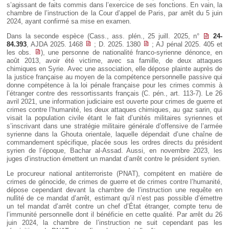
s’agissant de faits commis dans l’exercice de ses fonctions. En vain, la
chambre de l’instruction de la Cour d’appel de Paris, par arrêt du 5 juin
2024, ayant confirmé sa mise en examen.
Dans la seconde espèce (Cass., ass. plén., 25 juill. 2025, n°
24-
84.393
, AJDA 2025. 1468
; D. 2025. 1380
; AJ pénal 2025. 405 et
les obs.
), une personne de nationalité franco-syrienne dénonce, en
août 2013, avoir été victime, avec sa famille, de deux attaques
chimiques en Syrie. Avec une association, elle dépose plainte auprès de
la justice française au moyen de la compétence personnelle passive qui
donne compétence à la loi pénale française pour les crimes commis à
l’étranger contre des ressortissants français (C. pén., art. 113-7). Le 26
avril 2021, une information judiciaire est ouverte pour crimes de guerre et
crimes contre l’humanité, les deux attaques chimiques, au gaz sarin, qui
visait la population civile étant le fait d’unités militaires syriennes et
s’inscrivant dans une stratégie militaire générale d’offensive de l’armée
syrienne dans la Ghouta orientale, laquelle dépendait d’une chaîne de
commandement spécifique, placée sous les ordres directs du président
syrien de l’époque, Bachar al-Assad. Aussi, en novembre 2023, les
juges d’instruction émettent un mandat d’arrêt contre le président syrien.
Le procureur national antiterroriste (PNAT), compétent en matière de
crimes de génocide, de crimes de guerre et de crimes contre l’humanité,
dépose cependant devant la chambre de l’instruction une requête en
nullité de ce mandat d’arrêt, estimant qu’il n’est pas possible d’émettre
un tel mandat d’arrêt contre un chef d’État étranger, compte tenu de
l’immunité personnelle dont il bénéficie en cette qualité. Par arrêt du 26
juin 2024, la chambre de l’instruction ne suit cependant pas les