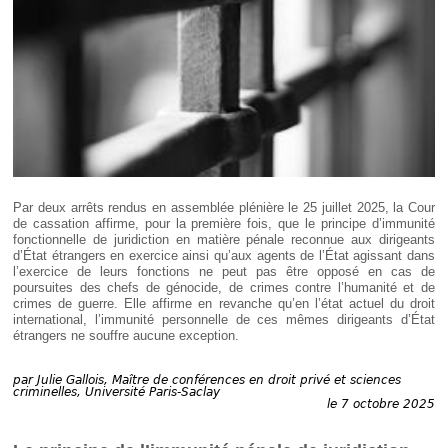
Déplier
Européen
Déplier
Immobilier
Déplier
IP/IT
et
Déplier
Communication
Pénal
Déplier
Social
Déplier
Par deux arrêts rendus en assemblée plénière le 25 juillet 2025, la Cour
Avocat
de cassation affirme, pour la première fois, que le principe d’immunité
fonctionnelle de juridiction en matière pénale reconnue aux dirigeants
d’État étrangers en exercice ainsi qu’aux agents de l’État agissant dans
l’exercice de leurs fonctions ne peut pas être opposé en cas de
poursuites des chefs de génocide, de crimes contre l’humanité et de
crimes de guerre. Elle affirme en revanche qu’en l’état actuel du droit
international, l’immunité personnelle de ces mêmes dirigeants d’État
étrangers ne souffre aucune exception.
par
Julie Gallois, Maître de conférences en droit privé et sciences
criminelles, Université Paris-Saclay
le 7 octobre 2025