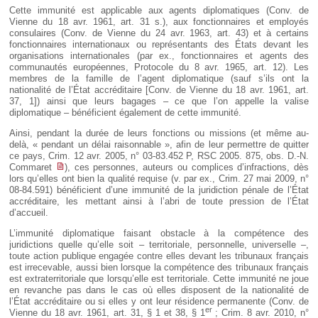
Cette immunité est applicable aux agents diplomatiques (Conv. de
Vienne du 18 avr. 1961, art. 31 s.), aux fonctionnaires et employés
consulaires (Conv. de Vienne du 24 avr. 1963, art. 43) et à certains
fonctionnaires internationaux ou représentants des États devant les
organisations internationales (par ex., fonctionnaires et agents des
communautés européennes, Protocole du 8 avr. 1965, art. 12). Les
membres de la famille de l’agent diplomatique (sauf s’ils ont la
nationalité de l’État accréditaire [Conv. de Vienne du 18 avr. 1961, art.
37, 1]) ainsi que leurs bagages – ce que l’on appelle la valise
diplomatique – bénéficient également de cette immunité.
Ainsi, pendant la durée de leurs fonctions ou missions (et même au-
delà, « pendant un délai raisonnable », afin de leur permettre de quitter
ce pays, Crim. 12 avr. 2005, n° 03-83.452 P, RSC 2005. 875, obs. D.-N.
Commaret
), ces personnes, auteurs ou complices d’infractions, dès
lors qu’elles ont bien la qualité requise (v. par ex., Crim. 27 mai 2009, n°
08-84.591) bénéficient d’une immunité de la juridiction pénale de l’État
accréditaire, les mettant ainsi à l’abri de toute pression de l’État
d’accueil.
L’immunité diplomatique faisant obstacle à la compétence des
juridictions quelle qu’elle soit – territoriale, personnelle, universelle –,
toute action publique engagée contre elles devant les tribunaux français
est irrecevable, aussi bien lorsque la compétence des tribunaux français
est extraterritoriale que lorsqu’elle est territoriale. Cette immunité ne joue
en revanche pas dans le cas où elles disposent de la nationalité de
l’État accréditaire ou si elles y ont leur résidence permanente (Conv. de
er
Vienne du 18 avr. 1961, art. 31, § 1 et 38, § 1
;
Crim. 8 avr. 2010, n°