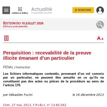
JE M'ABONNE
Menu
ÉDITION DU 10 JUILLET 2026
Éditions précédentes
R
e
c
h
e
r
c
Perquisition : recevabilité de la preuve
h
illicite émanant d’un particulier
e
PÉNAL
Instruction
|
Les fichiers informatiques contestés, provenant d’un vol commis
par un particulier, ne peuvent être annulés en ce qu’ils ne
Déplier
constituent pas des actes ou pièces de la procédure au sens de
Administratif
l’article 170.
Déplier
Affaires
par
Sébastien Fucini
le 16 décembre 2013
Déplier
Civil
Crim. 27 nov. 2013, F-P+B+I, n° 13-85.042