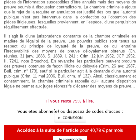
pièces de l’information susceptibles d’être annulés mais des moyens de
preuve soumis à discussion contradictoire. La chambre criminelle ajoute
que le rejet de la requête en annulation est justifié dès lors que l’autorité
publique n’est pas intervenue dans la confection ou l’obtention des
pièces litigieuses, lesquelles proviennent, en l’espèce, d’une perquisition
régulièrement effectuée.
Il s’agit là d’une jurisprudence constante de la chambre criminelle en
matière de légalité de la preuve. Les pouvoirs publics sont tenus au
respect du principe de loyauté de la preuve, ce qui entraîne
l’irrecevabilité des moyens de preuve déloyalement obtenus (Ch.
réunies, 31 janv. 1888, S. 1889. I. 241 ; Crim. 12 juin 1952, JCP 1952.
II. 7241, note Brouchot). En revanche, les particuliers peuvent produire
des preuves obtenues de façon illicite ou déloyale (Crim. 26 avr. 1987,
Bull. crim. n° 173), sauf si le particulier agit à la demande d’une autorité
publique (Crim. 11 mai 2006, Bull. crim. n° 132). Ainsi, classiquement et
constamment, la chambre criminelle rappelle qu’« aucune disposition
légale ne permet aux juges répressifs d’écarter des moyens de preuve...
Il vous reste 75% à lire.
Vous êtes abonné(e) ou disposez de codes d'accès :
CONNEXION