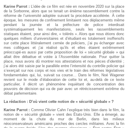
Déplier
Européen
Karine Parrot :
L’idée de ce film est née en novembre 2020 sur la place
de la Sorbonne, alors que se tenait un énième rassemblement contre la
Déplier
réforme de l’université adoptée suivant la procédure accélérée. À cette
Immobilier
époque, les mesures de confinement limitaient nos déplacements même
Déplier
pendant la journée et la préfecture de police interdisait
IP/IT
systématiquement les manifestations, seuls les rassemblements
et
statiques étaient, pour ainsi dire, « tolérés ». Alors que nous étions donc
Déplier
Communication
quelques milliers d’universitaires et d’étudiant·es totalement inoffensifs
Pénal
sur cette place littéralement cernée de policiers, j’ai pu échanger avec
Déplier
mes collègues et j’ai réalisé qu’ils et elles étaient extrêmement
Social
préoccupé·es aussi par cette proposition de loi « sécurité globale » qui
allait être débattue et votée à l’Assemblée nationale. Pour quitter la
Déplier
place, nous avons dû montrer nos attestations et nos pièces d’identité ;
Avocat
j’ai alors été saisie par le parallèle entre l’intensité du contrôle policier qui
s’exerçait sur nos corps et nos vies et le train des réformes législatives
fondamentales qui, lui, suivait sa course… Dans le film, Noé Wagener
revient sur le mode d’élaboration de cette loi et, au-delà de ce texte
particulier, il décrit un phénomène inquiétant de concentration des
pouvoirs de décision qui va de pair avec un rétrécissement extrême du
débat parlementaire.
La rédaction : D’où vient cette notion de « sécurité globale » ?
Karine Parrot :
Comme Olivier Cahn l’explique très bien dans le film, la
notion de « sécurité globale » vient des États-Unis. Elle a émergé, au
moment de la chute du mur de Berlin, dans les milieux
néoconservateurs américains proches des cercles militaires. Avec la fin