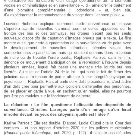
« construire les fondations d’un usage opérationnel de la biométrie
vocale en criminalistique et en surveillance », d’« améliorer le traitement
d’une biométrie complémentaire : l’odorologie » et, bien sûr,
d’« expérimenter la reconnaissance du visage dans l’espace public ».
Ludivine Richefeu explique comment cette surveillance de masse
s’opérera
via
de nouvelles caméras comme celles apposées sur le
fronton des bus et des tramways, les drones n’étant pas les seuls
nouveaux dispositifs de captation d’images prévus par le texte. Le film
montre aussi que cette augmentation de la surveillance va de paire avec
le développement de nouvelles infractions pénales visant des
comportements
a priori
licites mais qui seraient commis dans l’intention
de nuire ou de troubler l’ordre public. Raphaële Parizot, dans le film,
dénonce ce mouvement d’anticipation de la répression à l’œuvre depuis
plusieurs années, lequel fait peser une menace très lourde sur nos
libertés. Au sujet de l’article 24 de la loi – qui punit le fait de filmer des
policiers dans l’intention de porter atteinte à leur intégrité physique ou
psychique –, Raphaële Parizot parle de « délit procédural », c’est-à-dire
d’un délit créé pour permettre aux policiers d’interpeller des personnes,
de les placer en garde à vue, en sachant qu’en réalité, elles ne pourront
pas être poursuivies sur le fondement de ce texte.
La rédaction : Le film questionne l’efficacité des dispositifs de
surveillance. Christine Lazerges parle d’un mirage qu’on ferait
miroiter devant les yeux des citoyens, quelle est l’idée ?
Karine Parrot :
Elle est double. D’abord, Lucie Cluzel cite la Cour des
comptes – et son rapport d’octobre 2020 sur les polices municipales
(
Rapport public thématique
, oct. 2020, p. 122) : il n’existe pas d’études