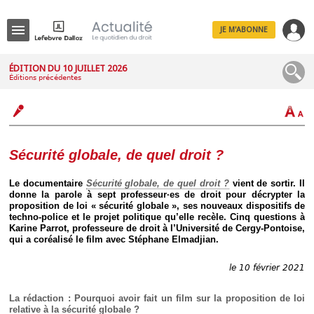
JE M'ABONNE
Menu
ÉDITION DU 10 JUILLET 2026
Éditions précédentes
R
e
c
h
e
r
c
Sécurité globale, de quel droit ?
h
e
Le documentaire
Sécurité globale, de quel droit ?
vient de sortir. Il
donne la parole à sept professeur·es de droit pour décrypter la
proposition de loi « sécurité globale », ses nouveaux dispositifs de
techno-police et le projet politique qu’elle recèle. Cinq questions à
Karine Parrot, professeure de droit à l’Université de Cergy-Pontoise,
Déplier
qui a coréalisé le film avec Stéphane Elmadjian.
Administratif
Déplier
le 10 février 2021
Affaires
Déplier
La rédaction : Pourquoi avoir fait un film sur la proposition de loi
Civil
relative à la sécurité globale ?