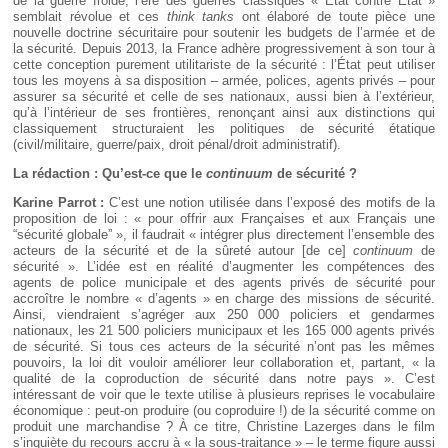
de la guerre froide, l’ère des guerres classiques « État contre État »
semblait révolue et ces
think tanks
ont élaboré de toute pièce une
nouvelle doctrine sécuritaire pour soutenir les budgets de l’armée et de
la sécurité. Depuis 2013, la France adhère progressivement à son tour à
cette conception purement utilitariste de la sécurité : l’État peut utiliser
tous les moyens à sa disposition – armée, polices, agents privés – pour
assurer sa sécurité et celle de ses nationaux, aussi bien à l’extérieur,
qu’à l’intérieur de ses frontières, renonçant ainsi aux distinctions qui
classiquement structuraient les politiques de sécurité étatique
(civil/militaire, guerre/paix, droit pénal/droit administratif).
La rédaction : Qu’est-ce que le
continuum
de sécurité ?
Karine Parrot :
C’est une notion utilisée dans l’exposé des motifs de la
proposition de loi : « pour offrir aux Françaises et aux Français une
“sécurité globale” », il faudrait « intégrer plus directement l’ensemble des
acteurs de la sécurité et de la sûreté autour [de ce]
continuum
de
sécurité ». L’idée est en réalité d’augmenter les compétences des
agents de police municipale et des agents privés de sécurité pour
accroître le nombre « d’agents » en charge des missions de sécurité.
Ainsi, viendraient s’agréger aux 250 000 policiers et gendarmes
nationaux, les 21 500 policiers municipaux et les 165 000 agents privés
de sécurité. Si tous ces acteurs de la sécurité n’ont pas les mêmes
pouvoirs, la loi dit vouloir améliorer leur collaboration et, partant, « la
qualité de la coproduction de sécurité dans notre pays ». C’est
intéressant de voir que le texte utilise à plusieurs reprises le vocabulaire
économique : peut-on produire (ou coproduire !) de la sécurité comme on
produit une marchandise ? À ce titre, Christine Lazerges dans le film
s’inquiète du recours accru à « la sous-traitance » – le terme figure aussi