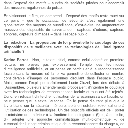
dans l’exposé des motifs – auprès de sociétés privées pour accomplir
des missions régaliennes de police.
En visionnant le film, on comprend – l’exposé des motifs reste muet sur
ce point – que le
continuum
de sécurité, c’est également une
globalisation des moyens de surveillance, c’est-à-dire une augmentation
massive des dispositifs de surveillance – capteurs d’odeurs, capteurs
sonores, capteurs d’images – dans l’espace public.
La rédaction : La proposition de loi prévoit-elle le couplage de ces
dispositifs de surveillance avec les technologies de l’intelligence
artificielle ?
Karine Parrot :
Non, le texte initial, comme celui adopté en première
lecture, ne prévoit pas expressément l’emploi des techniques
d’intelligence artificielle, et on pense en particulier à la reconnaissance
faciale dans la mesure où la loi va permettre de collecter un nombre
considérable d’images de personnes circulant dans l’espace public.
Mais, comme l’explique parfaitement Lucie Cluzel, lors des débats à
l’Assemblée, plusieurs amendements proposaient d’interdire le couplage
avec les technologies de reconnaissance faciale et tous ont été rejetés.
Donc, en refusant d’interdire l’utilisation de la reconnaissance faciale, on
peut penser que le texte l’autorise. On le pense d’autant plus que le
Livre blanc sur la sécurité intérieure, sorti en octobre 2020, exhorte à
l’utilisation de ces technologies. Un des objectifs officiels est de « porter
le ministère de l’Intérieur à la frontière technologique » (!) et, à cette fin,
d’« adopter une approche criminalistique multi-biométrique », de
« consolider l’usage criminalistique de la reconnaissance du visage », de