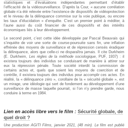
statistiques et d’évaluations indépendantes permettant d’établir
l’efficacité de la vidéosurveillance. D’après la Cour, « aucune corrélation
globale n’a été relevée entre l’existence de dispositifs de vidéoprotection
et le niveau de la délinquance commise sur la voie publique, ou encore
les taux d’élucidation » d’enquête. C’est un premier point à méditer, à
l’aune aussi du coût financier de ces dispositifs et des intérêts
économiques liés à leur développement.
Le second point, c’est cette idée développée par Pascal Beauvais qui
s’inquiète de voir une sorte de course-poursuite sans fin, une inflation
effrénée des moyens de surveillance et de répression censés éradiquer
la délinquance, alors que celle-ci ne disparaîtra jamais. Il cite Durkheim
(E. Durkheim,
Les règles de la méthode sociologique
, PUF, 1937) : il
existera toujours des individus se conduisant de manière à attirer sur
eux la répression pénale. Toute société interdit la commission de
certains actes et, quels que soient les moyens de coercition et de
contrôle, il existera toujours des individus pour accomplir ces actes. En
réalité, la « délinquance zéro », corollaire de la « sécurité globale », est
un mirage, une idéologie qui sert de fondement au développement d’une
surveillance de masse laquelle pourrait, si l’on n’y prendre garde, nous
conduire à terme en 1984.
Lien en accès libre vers le film :
Sécurité globale, de
quel droit ?
Une production AGITI Films, janvier 2021, (48 min). Le film est publié