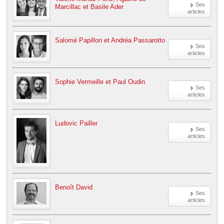
Ses
Marcillac et Basile Ader
articles
Salomé Papillon et Andréa Passarotto
Ses
articles
Sophie Vermeille et Paul Oudin
Ses
articles
Ludovic Pailler
Ses
articles
Benoît David
Ses
articles