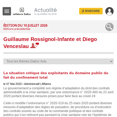
JE M'ABONNE
Menu
ÉDITION DU 10 JUILLET 2026
Éditions précédentes
R
e
Guillaume Rossignol-Infante et Diego
c
h
Venceslau
e
r
c
h
e
La situation critique des exploitants du domaine public du
fait du confinement total
le 07 Mai 2020
Administratif | Affaires
/
Déplier
Le gouvernement a complété son régime d’adaptation du droit des contrats
Administratif
administratifs à la crise sanitaire, par une ordonnance n° 2020-460 du 22 avril
2020 portant diverses mesures prises pour faire face au covid-19.
Déplier
Affaires
Celle-ci modifie l’ordonnance n° 2020-319 du 25 mars 2020 portant diverses
mesures d’adaptation des règles de passation, de procédure ou d’exécution
Déplier
des contrats soumis au code de la commande publique et des contrats
Civil
publics qui n’en relèvent pas pendant la crise sanitaire née de l’épidémie de