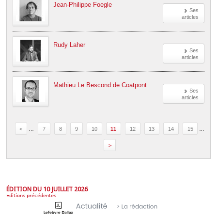
Jean-Philippe Foegle
Ses
articles
Rudy Laher
Ses
articles
Mathieu Le Bescond de Coatpont
Ses
articles
<
…
7
8
9
10
11
12
13
14
15
…
>
ÉDITION DU 10 JUILLET 2026
Éditions précédentes