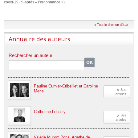
Déplier
covid-19 (ci-après « l’ordonnance »).
Européen
Déplier
Immobilier
Tout le droit en débat
Déplier
IP/IT
et
Annuaire des auteurs
Déplier
Communication
Pénal
Déplier
Rechercher un auteur
Social
Déplier
Avocat
Pauline Curnier-Cribeillet et Caroline
Ses
Merle
articles
Catherine Lebailly
Ses
articles
Valérie Munoz Pons, Agathe de