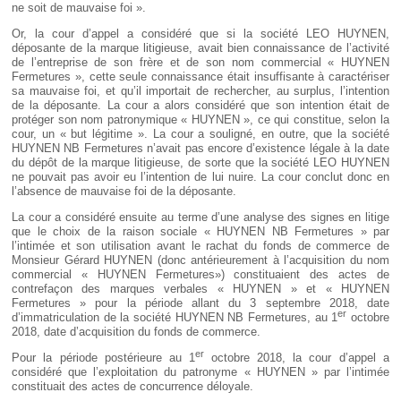
ne soit de mauvaise foi ».
Or, la cour d’appel a considéré que si la société LEO HUYNEN,
déposante de la marque litigieuse, avait bien connaissance de l’activité
de l’entreprise de son frère et de son nom commercial « HUYNEN
Fermetures », cette seule connaissance était insuffisante à caractériser
sa mauvaise foi, et qu’il importait de rechercher, au surplus, l’intention
de la déposante. La cour a alors considéré que son intention était de
protéger son nom patronymique « HUYNEN », ce qui constitue, selon la
cour, un « but légitime ». La cour a souligné, en outre, que la société
HUYNEN NB Fermetures n’avait pas encore d’existence légale à la date
du dépôt de la marque litigieuse, de sorte que la société LEO HUYNEN
ne pouvait pas avoir eu l’intention de lui nuire. La cour conclut donc en
l’absence de mauvaise foi de la déposante.
La cour a considéré ensuite au terme d’une analyse des signes en litige
que le choix de la raison sociale « HUYNEN NB Fermetures » par
l’intimée et son utilisation avant le rachat du fonds de commerce de
Monsieur Gérard HUYNEN (donc antérieurement à l’acquisition du nom
commercial « HUYNEN Fermetures») constituaient des actes de
contrefaçon des marques verbales « HUYNEN » et « HUYNEN
Fermetures » pour la période allant du 3 septembre 2018, date
er
d’immatriculation de la société HUYNEN NB Fermetures, au 1
octobre
2018, date d’acquisition du fonds de commerce.
er
Pour la période postérieure au 1
octobre 2018, la cour d’appel a
considéré que l’exploitation du patronyme « HUYNEN » par l’intimée
constituait des actes de concurrence déloyale.