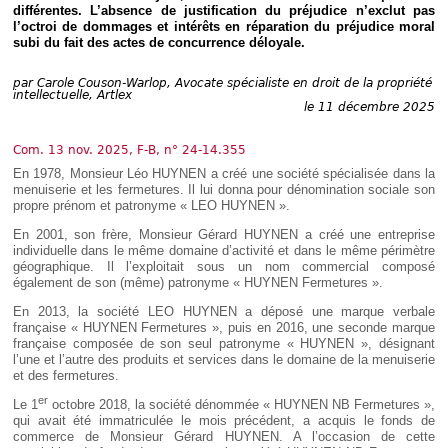
Déplier
différentes. L’absence de justification du préjudice n’exclut pas
Européen
l’octroi de dommages et intérêts en réparation du préjudice moral
subi du fait des actes de concurrence déloyale.
Déplier
Immobilier
par
Carole Couson-Warlop, Avocate spécialiste en droit de la propriété
Déplier
intellectuelle, Artlex
IP/IT
le 11 décembre 2025
et
Déplier
Communication
Pénal
Com. 13 nov. 2025, F-B, n° 24-14.355
Déplier
En 1978, Monsieur Léo HUYNEN a créé une société spécialisée dans la
Social
menuiserie et les fermetures. Il lui donna pour dénomination sociale son
propre prénom et patronyme « LEO HUYNEN ».
Déplier
Avocat
En 2001, son frère, Monsieur Gérard HUYNEN a créé une entreprise
individuelle dans le même domaine d’activité et dans le même périmètre
géographique. Il l’exploitait sous un nom commercial composé
également de son (même) patronyme « HUYNEN Fermetures ».
En 2013, la société LEO HUYNEN a déposé une marque verbale
française « HUYNEN Fermetures », puis en 2016, une seconde marque
française composée de son seul patronyme « HUYNEN », désignant
l’une et l’autre des produits et services dans le domaine de la menuiserie
et des fermetures.
er
Le 1
octobre 2018, la société dénommée « HUYNEN NB Fermetures »,
qui avait été immatriculée le mois précédent, a acquis le fonds de
commerce de Monsieur Gérard HUYNEN. A l’occasion de cette