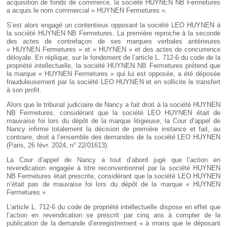
acquisition de fonds de commerce, la société HUYNEN NB Fermetures
a acquis le nom commercial « HUYNEN Fermetures ».
S’est alors engagé un contentieux opposant la société LEO HUYNEN à
la société HUYNEN NB Fermetures. La première reproche à la seconde
des actes de contrefaçon de ses marques verbales antérieures
« HUYNEN Fermetures » et « HUYNEN » et des actes de concurrence
déloyale. En réplique, sur le fondement de l’article L. 712-6 du code de la
propriété intellectuelle, la société HUYNEN NB Fermetures prétend que
la marque « HUYNEN Fermetures » qui lui est opposée, a été déposée
frauduleusement par la société LEO HUYNEN et en sollicite le transfert
à son profit.
Alors que le tribunal judiciaire de Nancy a fait droit à la société HUYNEN
NB Fermetures, considérant que la société LEO HUYNEN était de
mauvaise foi lors du dépôt de la marque litigieuse, la Cour d’appel de
Nancy infirme totalement la décision de première instance et fait, au
contraire, droit à l’ensemble des demandes de la société LEO HUYNEN
(Paris, 26 févr. 2024, n° 22/01613).
La Cour d’appel de Nancy a tout d’abord jugé que l’action en
revendication engagée à titre reconventionnel par la société HUYNEN
NB Fermetures était prescrite, considérant que la société LEO HUYNEN
n’était pas de mauvaise foi lors du dépôt de la marque « HUYNEN
Fermetures ».
L’article L. 712-6 du code de propriété intellectuelle dispose en effet que
l’action en revendication se prescrit par cinq ans à compter de la
publication de la demande d’enregistrement « à moins que le déposant