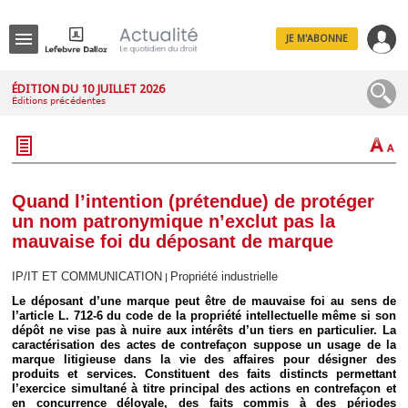
JE M'ABONNE
Menu
ÉDITION DU 10 JUILLET 2026
Éditions précédentes
R
e
c
h
e
r
c
Quand l’intention (prétendue) de protéger
h
un nom patronymique n’exclut pas la
e
mauvaise foi du déposant de marque
IP/IT ET COMMUNICATION
Propriété industrielle
|
Le déposant d’une marque peut être de mauvaise foi au sens de
Déplier
l’article L. 712-6 du code de la propriété intellectuelle même si son
Administratif
dépôt ne vise pas à nuire aux intérêts d’un tiers en particulier. La
Déplier
caractérisation des actes de contrefaçon suppose un usage de la
Affaires
marque litigieuse dans la vie des affaires pour désigner des
produits et services. Constituent des faits distincts permettant
Déplier
l’exercice simultané à titre principal des actions en contrefaçon et
Civil
en concurrence déloyale, des faits commis à des périodes