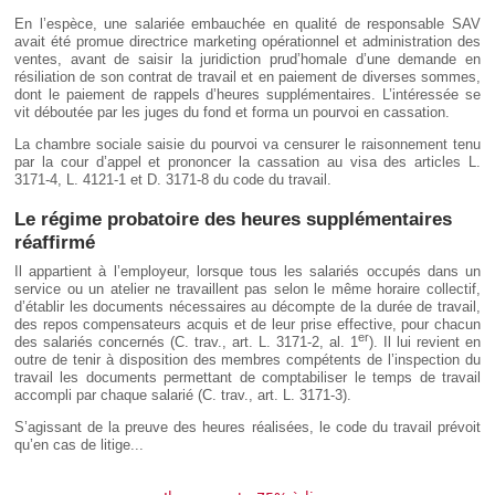
En l’espèce, une salariée embauchée en qualité de responsable SAV
avait été promue directrice marketing opérationnel et administration des
ventes, avant de saisir la juridiction prud’homale d’une demande en
résiliation de son contrat de travail et en paiement de diverses sommes,
dont le paiement de rappels d’heures supplémentaires. L’intéressée se
vit déboutée par les juges du fond et forma un pourvoi en cassation.
La chambre sociale saisie du pourvoi va censurer le raisonnement tenu
par la cour d’appel et prononcer la cassation au visa des articles L.
3171-4, L. 4121-1 et D. 3171-8 du code du travail.
Le régime probatoire des heures supplémentaires
réaffirmé
Il appartient à l’employeur, lorsque tous les salariés occupés dans un
service ou un atelier ne travaillent pas selon le même horaire collectif,
d’établir les documents nécessaires au décompte de la durée de travail,
des repos compensateurs acquis et de leur prise effective, pour chacun
er
des salariés concernés (C. trav., art. L. 3171-2, al. 1
). Il lui revient en
outre de tenir à disposition des membres compétents de l’inspection du
travail les documents permettant de comptabiliser le temps de travail
accompli par chaque salarié (C. trav., art. L. 3171-3).
S’agissant de la preuve des heures réalisées, le code du travail prévoit
qu’en cas de litige...