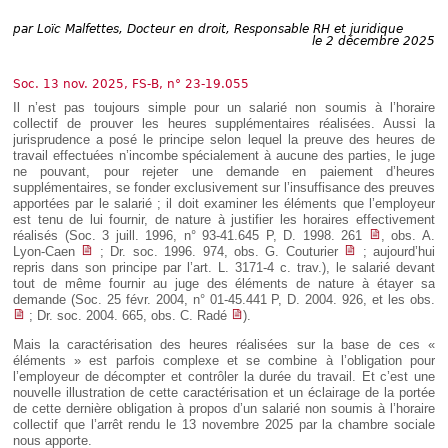
Déplier
Européen
par
Loïc Malfettes, Docteur en droit, Responsable RH et juridique
le 2 décembre 2025
Déplier
Immobilier
Soc. 13 nov. 2025, FS-B, n° 23-19.055
Déplier
IP/IT
Il n’est pas toujours simple pour un salarié non soumis à l’horaire
et
collectif de prouver les heures supplémentaires réalisées. Aussi la
Déplier
Communication
jurisprudence a posé le principe selon lequel la preuve des heures de
Pénal
travail effectuées n’incombe spécialement à aucune des parties, le juge
Déplier
ne pouvant, pour rejeter une demande en paiement d’heures
Social
supplémentaires, se fonder exclusivement sur l’insuffisance des preuves
apportées par le salarié ; il doit examiner les éléments que l’employeur
Déplier
est tenu de lui fournir, de nature à justifier les horaires effectivement
Avocat
réalisés (Soc. 3 juill. 1996, n° 93-41.645 P, D. 1998. 261
, obs. A.
Lyon-Caen
; Dr. soc. 1996. 974, obs. G. Couturier
; aujourd’hui
repris dans son principe par l’art. L. 3171-4 c. trav.), le salarié devant
tout de même fournir au juge des éléments de nature à étayer sa
demande (Soc. 25 févr. 2004, n° 01-45.441 P, D. 2004. 926, et les obs.
; Dr. soc. 2004. 665, obs. C. Radé
).
Mais la caractérisation des heures réalisées sur la base de ces «
éléments » est parfois complexe et se combine à l’obligation pour
l’employeur de décompter et contrôler la durée du travail. Et c’est une
nouvelle illustration de cette caractérisation et un éclairage de la portée
de cette dernière obligation à propos d’un salarié non soumis à l’horaire
collectif que l’arrêt rendu le 13 novembre 2025 par la chambre sociale
nous apporte.