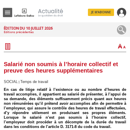
JE M'ABONNE
Menu
ÉDITION DU 10 JUILLET 2026
Éditions précédentes
R
e
c
h
e
r
c
Salarié non soumis à l’horaire collectif et
h
preuve des heures supplémentaires
e
SOCIAL
Temps de travail
|
En cas de litige relatif à l’existence ou au nombre d’heures de
travail accomplies, il appartient au salarié de présenter, à l’appui de
Déplier
sa demande, des éléments suffisamment précis quant aux heures
Administratif
non rémunérées qu’il prétend avoir accomplies afin de permettre à
Déplier
l’employeur, qui assure le contrôle des heures de travail effectuées,
Affaires
d’y répondre utilement en produisant ses propres éléments.
Lorsque le salarié n’est pas soumis à l’horaire collectif,
Déplier
l’employeur doit procéder à un décompte de la durée du travail
Civil
dans les conditions de l’article D. 3171-8 du code du travail.