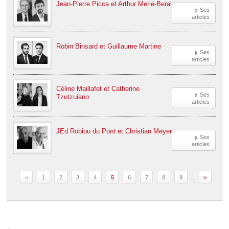
Jean-Pierre Picca et Arthur Merle-Beral
Ses
articles
Robin Binsard et Guillaume Martine
Ses
articles
Céline Maillafet et Catherine
Ses
Tzutzuiano
articles
JEd Robiou du Pont et Christian Meyer
Ses
articles
<
1
2
3
4
5
6
7
8
9
…
>