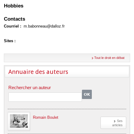
Déplier
Hobbies
Européen
Déplier
Immobilier
Contacts
Déplier
Courriel :
m.babonneau@dalloz.fr
IP/IT
et
Déplier
Communication
Sites :
Pénal
Déplier
Social
Tout le droit en débat
Déplier
Avocat
Annuaire des auteurs
Rechercher un auteur
Romain Boulet
Ses
articles