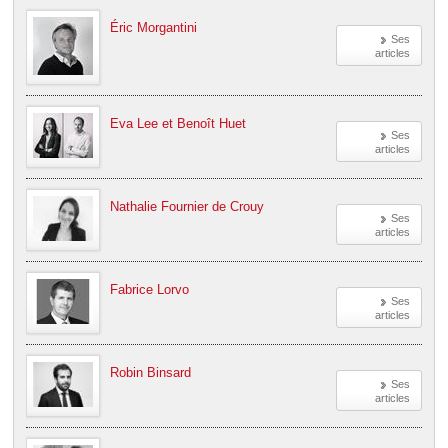
Éric Morgantini
Ses
articles
Eva Lee et Benoît Huet
Ses
articles
Nathalie Fournier de Crouy
Ses
articles
Fabrice Lorvo
Ses
articles
Robin Binsard
Ses
articles