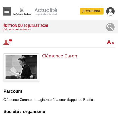
JE M'ABONNE
Menu
ÉDITION DU 10 JUILLET 2026
Éditions précédentes
R
e
c
h
e
r
Clémence Caron
c
h
e
Déplier
Parcours
Administratif
Déplier
Clémence Caron est magistrate à la cour d'appel de Bastia.
Affaires
Déplier
Société / organisme
Civil