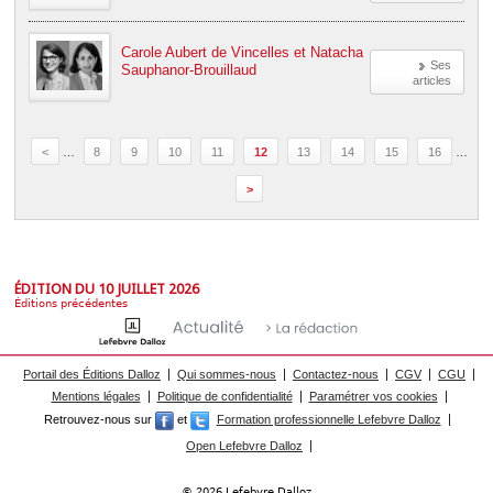
Carole Aubert de Vincelles et Natacha
Ses
Sauphanor-Brouillaud
articles
<
…
8
9
10
11
12
13
14
15
16
…
>
ÉDITION DU 10 JUILLET 2026
Éditions précédentes
Portail des Éditions Dalloz
Qui sommes-nous
Contactez-nous
CGV
CGU
Mentions légales
Politique de confidentialité
Paramétrer vos cookies
Retrouvez-nous sur
et
Formation professionnelle Lefebvre Dalloz
Open Lefebvre Dalloz
© 2026 Lefebvre Dalloz