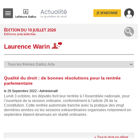
JE M'ABONNE
Menu
ÉDITION DU 10 JUILLET 2026
Éditions précédentes
R
e
Laurence Warin
c
h
e
r
c
h
e
Qualité du droit : de bonnes résolutions pour la rentrée
parlementaire
le 29 Septembre 2022
Administratif
/
Lundi 3 octobre, les députés font leur rentrée à l’Assemblée nationale, pour
l’ouverture de la session ordinaire, conformément à l’article 28 de la
Déplier
Constitution. Cette rentrée automnale tranche avec la pratique des vingt
Administratif
dernières années où les sessions extraordinaires organisées notamment en
Déplier
septembre étaient devenues en réalité ordinaires.
Affaires
Déplier
Civil
Tout le droit en débat