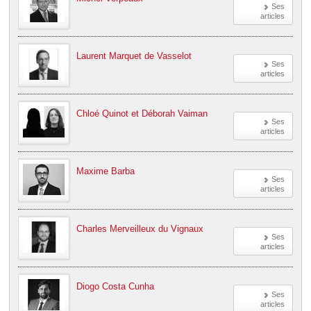
Ses
articles
Laurent Marquet de Vasselot
Ses
articles
Chloé Quinot et Déborah Vaiman
Ses
articles
Maxime Barba
Ses
articles
Charles Merveilleux du Vignaux
Ses
articles
Diogo Costa Cunha
Ses
articles