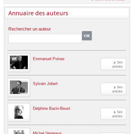
Déplier
Européen
Annuaire des auteurs
Déplier
Immobilier
Déplier
Rechercher un auteur
IP/IT
et
Déplier
Communication
Pénal
Déplier
Social
Emmanuel Poinas
Déplier
Ses
Avocat
articles
Sylvain Jobert
Ses
articles
Delphine Bazin-Beust
Ses
articles
Michel Verpeaux