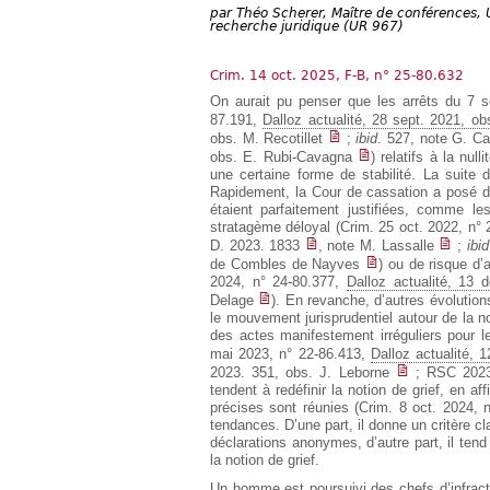
Européen
par
Théo Scherer, Maître de conférences, 
recherche juridique (UR 967)
Déplier
Immobilier
Crim. 14 oct. 2025, F-B, n° 25-80.632
Déplier
IP/IT
On aurait pu penser que les arrêts du 7 s
et
87.191,
Dalloz actualité, 28 sept. 2021, ob
Déplier
Communication
obs. M. Recotillet
;
ibid
. 527, note G. C
Pénal
obs. E. Rubi-Cavagna
) relatifs à la nul
Déplier
une certaine forme de stabilité. La suite
Social
Rapidement, la Cour de cassation a posé de
étaient parfaitement justifiées, comme le
Déplier
stratagème déloyal (Crim. 25 oct. 2022, n°
Avocat
D. 2023. 1833
, note M. Lassalle
;
ibid
de Combles de Nayves
) ou de risque d’
2024, n° 24-80.377,
Dalloz actualité, 13 
Delage
). En revanche, d’autres évolution
le mouvement jurisprudentiel autour de la no
des actes manifestement irréguliers pour l
mai 2023, n° 22-86.413,
Dalloz actualité, 
2023. 351, obs. J. Leborne
; RSC 2023.
tendent à redéfinir la notion de grief, en af
précises sont réunies (Crim. 8 oct. 2024, 
tendances. D’une part, il donne un critère cl
déclarations anonymes, d’autre part, il tend
la notion de grief.
Un homme est poursuivi des chefs d’infracti