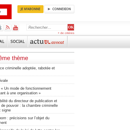
JE M'ABONNE
CONNEXION
+ de critères
AL
SOCIAL
même thème
tice criminelle adoptée, rabotée et
ivale
 « Un mode de fonctionnement
ant à une organisation »
lité du directeur de publication et
 de pouvoir : la chambre criminelle
t signe
porn
: précisions sur l’objet du
ment