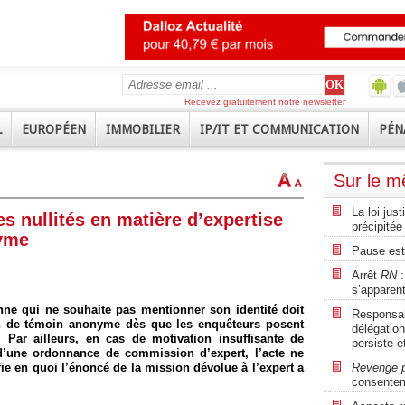
Recevez gratuitement notre newsletter
L
EUROPÉEN
IMMOBILIER
IP/IT ET COMMUNICATION
PÉN
Sur le 
La loi jus
es nullités en matière d’expertise
précipitée
yme
Pause est
Arrêt
RN
:
s’apparent
nne qui ne souhaite pas mentionner son identité doit
Responsabi
ion de témoin anonyme dès que les enquêteurs posent
délégation
Par ailleurs, en cas de motivation insuffisante de
persiste e
d’une ordonnance de commission d’expert, l’acte ne
ifie en quoi l’énoncé de la mission dévolue à l’expert a
Revenge 
consente