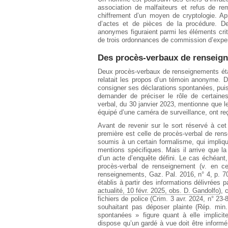
association de malfaiteurs et refus de rem
chiffrement d’un moyen de cryptologie. Ap
d’actes et de pièces de la procédure. De
anonymes figuraient parmi les éléments cri
de trois ordonnances de commission d’exper
Des procès-verbaux de renseig
Deux procès-verbaux de renseignements étai
relatait les propos d’un témoin anonyme. 
consigner ses déclarations spontanées, puis 
demander de préciser le rôle de certai
verbal, du 30 janvier 2023, mentionne que l
équipé d’une caméra de surveillance, ont r
Avant de revenir sur le sort réservé à cet
première est celle de procès-verbal de rens
soumis à un certain formalisme, qui impliq
mentions spécifiques. Mais il arrive que 
d’un acte d’enquête défini. Le cas échéant
procès-verbal de renseignement (v. en c
renseignements, Gaz. Pal. 2016, n° 4, p. 70
établis à partir des informations délivrées 
actualité, 10 févr. 2025, obs. D. Gandolfo
), 
fichiers de police (Crim. 3 avr. 2024, n° 23
souhaitant pas déposer plainte (Rép. min
spontanées » figure quant à elle implicit
dispose qu’un gardé à vue doit être informé