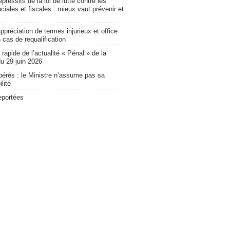
pressifs de la loi de lutte contre les
ciales et fiscales : mieux vaut prévenir et
ppréciation de termes injurieux et office
 cas de requalification
apide de l’actualité « Pénal » de la
u 29 juin 2026
bérés : le Ministre n’assume pas sa
lité
eportées