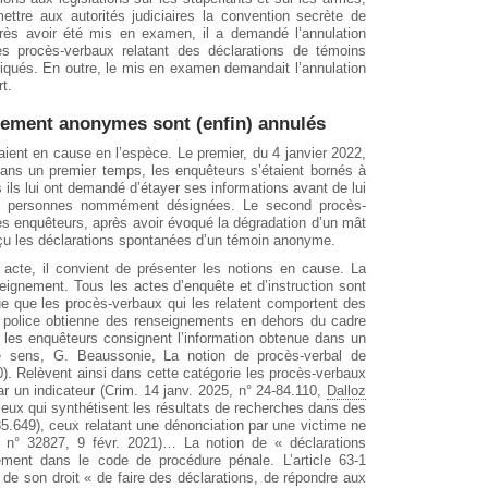
ettre aux autorités judiciaires la convention secrète de
rès avoir été mis en examen, il a demandé l’annulation
s procès-verbaux relatant des déclarations de témoins
tiqués. En outre, le mis en examen demandait l’annulation
t.
nement anonymes sont (enfin) annulés
ent en cause en l’espèce. Le premier, du 4 janvier 2022,
Dans un premier temps, les enquêteurs s’étaient bornés à
ils lui ont demandé d’étayer ses informations avant de lui
nes personnes nommément désignées. Le second procès-
es enquêteurs, après avoir évoqué la dégradation d’un mât
eçu les déclarations spontanées d’un témoin anonyme.
 acte, il convient de présenter les notions en cause. La
eignement. Tous les actes d’enquête et d’instruction sont
ue que les procès-verbaux qui les relatent comportent des
la police obtienne des renseignements en dehors du cadre
, les enquêteurs consignent l’information obtenue dans un
e sens, G. Beaussonie, La notion de procès-verbal de
). Relèvent ainsi dans cette catégorie les procès-verbaux
par un indicateur (Crim. 14 janv. 2025, n° 24-84.110,
Dalloz
ceux qui synthétisent les résultats de recherches dans des
-85.649), ceux relatant une dénonciation par une victime ne
. n° 32827, 9 févr. 2021)… La notion de « déclarations
ement dans le code de procédure pénale. L’article 63-1
 de son droit « de faire des déclarations, de répondre aux