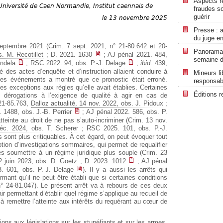
Aspects ré
Université de Caen Normandie, Institut caennais de
fraudes so
guérir
le 13 novembre 2025
Presse : a
du juge en
eptembre 2021 (Crim. 7 sept. 2021, n° 21-80.642 et 20-
Panorama r
s. M. Recotillet
; D. 2021. 1630
; AJ pénal 2021. 484,
semaine d
andela
; RSC 2022. 94, obs. P.-J. Delage
;
ibid
. 439,
lité des actes d’enquête et d’instruction allaient conduire à
Mineurs li
 des événements a montré que ce pronostic était erroné.
responsabi
s exceptions aux règles qu’elle avait établies. Certaines
Éditions r
s dérogations à l’exigence de qualité à agir en cas de
 21-85.763,
Dalloz actualité, 14 nov. 2022, obs. J. Pidoux
;
. 1488, obs. J.-B. Perrier
; AJ pénal 2022. 586, obs. P.
atteinte au droit de ne pas s’auto-incriminer (Crim. 13 nov.
déc. 2024, obs. T. Scherer
; RSC 2025. 101, obs. P.-J.
s sont plus critiquables. À cet égard, on peut évoquer tout
tion d’investigations sommaires, qui permet de requalifier
es soumettre à un régime juridique plus souple (Crim. 23
12 juin 2023, obs. D. Goetz
; D. 2023. 1012
; AJ pénal
 601, obs. P.-J. Delage
). Il y a aussi les arrêts qui
firmant qu’il ne peut être établi que si certaines conditions
n° 24-81.047). Le présent arrêt va à rebours de ces deux
air permettant d’établir quel régime s’applique au recueil de
 à remettre l’atteinte aux intérêts du requérant au cœur de
ons aux législations sur les stupéfiants et sur les armes,