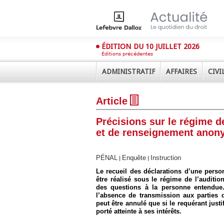
ÉDITION DU 10 JUILLET 2026
Éditions précédentes
ADMINISTRATIF
AFFAIRES
CIVI
Article
Précisions sur le régime d
et de renseignement anon
PÉNAL
Enquête
Instruction
|
|
Déplier
Administratif
Le recueil des déclarations d’une perso
être réalisé sous le régime de l’audit
Déplier
des questions à la personne entendue. 
Affaires
l’absence de transmission aux parties 
Déplier
peut être annulé que si le requérant just
Civil
porté atteinte à ses intérêts.
Déplier