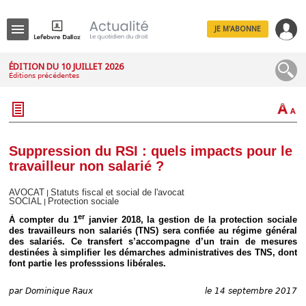
JE M'ABONNE
Menu
ÉDITION DU 10 JUILLET 2026
Éditions précédentes
R
e
c
h
e
r
c
Suppression du RSI : quels impacts pour le
h
travailleur non salarié ?
e
AVOCAT
Statuts fiscal et social de l'avocat
|
SOCIAL
Protection sociale
|
er
À compter du 1
janvier 2018, la gestion de la protection sociale
Déplier
des travailleurs non salariés (TNS) sera confiée au régime général
Administratif
des salariés. Ce transfert s’accompagne d’un train de mesures
destinées à simplifier les démarches administratives des TNS, dont
Déplier
font partie les professsions libérales.
Affaires
Déplier
par
Dominique Raux
le 14 septembre 2017
Civil