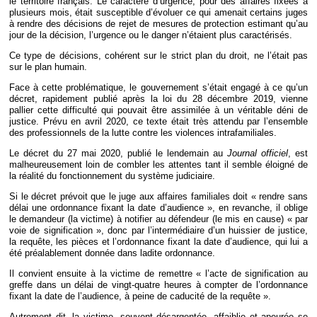
le territoire français. Le caractère d’urgence, pour des affaires fixées à
plusieurs mois, était susceptible d’évoluer ce qui amenait certains juges
à rendre des décisions de rejet de mesures de protection estimant qu’au
jour de la décision, l’urgence ou le danger n’étaient plus caractérisés.
Ce type de décisions, cohérent sur le strict plan du droit, ne l’était pas
sur le plan humain.
Face à cette problématique, le gouvernement s’était engagé à ce qu’un
décret, rapidement publié après la loi du 28 décembre 2019, vienne
pallier cette difficulté qui pouvait être assimilée à un véritable déni de
justice. Prévu en avril 2020, ce texte était très attendu par l’ensemble
des professionnels de la lutte contre les violences intrafamiliales.
Le décret du 27 mai 2020, publié le lendemain au
Journal officiel
, est
malheureusement loin de combler les attentes tant il semble éloigné de
la réalité du fonctionnement du système judiciaire.
Si le décret prévoit que le juge aux affaires familiales doit « rendre sans
délai une ordonnance fixant la date d’audience », en revanche, il oblige
le demandeur (la victime) à notifier au défendeur (le mis en cause) « par
voie de signification », donc par l’intermédiaire d’un huissier de justice,
la requête, les pièces et l’ordonnance fixant la date d’audience, qui lui a
été préalablement donnée dans ladite ordonnance.
Il convient ensuite à la victime de remettre « l’acte de signification au
greffe dans un délai de vingt-quatre heures à compter de l’ordonnance
fixant la date de l’audience, à peine de caducité de la requête ».
Autrement dit, la victime, souvent désargentée, affaiblie et apeurée se