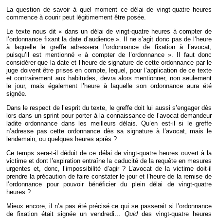
La question de savoir à quel moment ce délai de vingt-quatre heures
commence à courir peut légitimement être posée.
Le texte nous dit « dans un délai de vingt-quatre heures à compter de
l’ordonnance fixant la date d’audience ». Il ne s’agit donc pas de l’heure
à laquelle le greffe adressera l’ordonnance de fixation à l’avocat,
puisqu’il est mentionné « à compter de l’ordonnance ». Il faut donc
considérer que la date et l’heure de signature de cette ordonnance par le
juge doivent être prises en compte, lequel, pour l’application de ce texte
et contrairement aux habitudes, devra alors mentionner, non seulement
le jour, mais également l’heure à laquelle son ordonnance aura été
signée.
Dans le respect de l’esprit du texte, le greffe doit lui aussi s’engager dès
lors dans un sprint pour porter à la connaissance de l’avocat demandeur
ladite ordonnance dans les meilleurs délais. Qu’en est-il si le greffe
n’adresse pas cette ordonnance dès sa signature à l’avocat, mais le
lendemain, ou quelques heures après ?
Ce temps sera-t-il déduit de ce délai de vingt-quatre heures ouvert à la
victime et dont l’expiration entraîne la caducité de la requête en mesures
urgentes et, donc, l’impossibilité d’agir ? L’avocat de la victime doit-il
prendre la précaution de faire constater le jour et l’heure de la remise de
l’ordonnance pour pouvoir bénéficier du plein délai de vingt-quatre
heures ?
Mieux encore, il n’a pas été précisé ce qui se passerait si l’ordonnance
de fixation était signée un vendredi…
Quid
des vingt-quatre heures