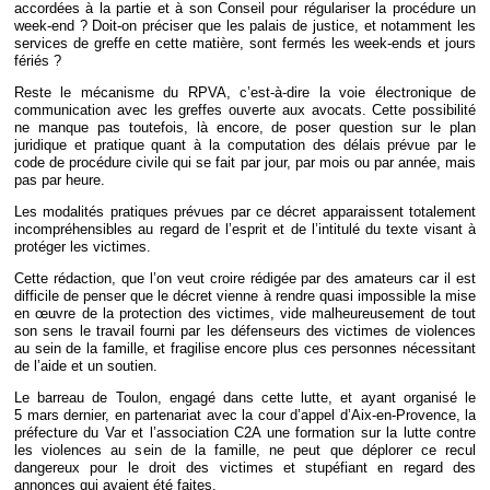
accordées à la partie et à son Conseil pour régulariser la procédure un
week-end ? Doit-on préciser que les palais de justice, et notamment les
services de greffe en cette matière, sont fermés les week-ends et jours
fériés ?
Reste le mécanisme du RPVA, c’est-à-dire la voie électronique de
communication avec les greffes ouverte aux avocats. Cette possibilité
ne manque pas toutefois, là encore, de poser question sur le plan
juridique et pratique quant à la computation des délais prévue par le
code de procédure civile qui se fait par jour, par mois ou par année, mais
pas par heure.
Les modalités pratiques prévues par ce décret apparaissent totalement
incompréhensibles au regard de l’esprit et de l’intitulé du texte visant à
protéger les victimes.
Cette rédaction, que l’on veut croire rédigée par des amateurs car il est
difficile de penser que le décret vienne à rendre quasi impossible la mise
en œuvre de la protection des victimes, vide malheureusement de tout
son sens le travail fourni par les défenseurs des victimes de violences
au sein de la famille, et fragilise encore plus ces personnes nécessitant
de l’aide et un soutien.
Le barreau de Toulon, engagé dans cette lutte, et ayant organisé le
5 mars dernier, en partenariat avec la cour d’appel d’Aix-en-Provence, la
préfecture du Var et l’association C2A une formation sur la lutte contre
les violences au sein de la famille, ne peut que déplorer ce recul
dangereux pour le droit des victimes et stupéfiant en regard des
annonces qui avaient été faites.