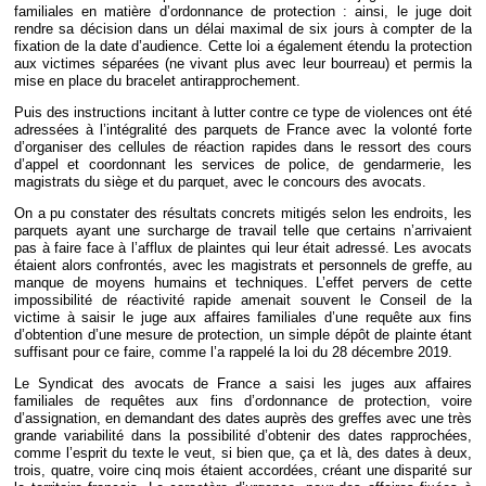
familiales en matière d’ordonnance de protection : ainsi, le juge doit
rendre sa décision dans un délai maximal de six jours à compter de la
fixation de la date d’audience. Cette loi a également étendu la protection
aux victimes séparées (ne vivant plus avec leur bourreau) et permis la
mise en place du bracelet antirapprochement.
Puis des instructions incitant à lutter contre ce type de violences ont été
adressées à l’intégralité des parquets de France avec la volonté forte
d’organiser des cellules de réaction rapides dans le ressort des cours
d’appel et coordonnant les services de police, de gendarmerie, les
magistrats du siège et du parquet, avec le concours des avocats.
On a pu constater des résultats concrets mitigés selon les endroits, les
parquets ayant une surcharge de travail telle que certains n’arrivaient
pas à faire face à l’afflux de plaintes qui leur était adressé. Les avocats
étaient alors confrontés, avec les magistrats et personnels de greffe, au
manque de moyens humains et techniques. L’effet pervers de cette
impossibilité de réactivité rapide amenait souvent le Conseil de la
victime à saisir le juge aux affaires familiales d’une requête aux fins
d’obtention d’une mesure de protection, un simple dépôt de plainte étant
suffisant pour ce faire, comme l’a rappelé la loi du 28 décembre 2019.
Le Syndicat des avocats de France a saisi les juges aux affaires
familiales de requêtes aux fins d’ordonnance de protection, voire
d’assignation, en demandant des dates auprès des greffes avec une très
grande variabilité dans la possibilité d’obtenir des dates rapprochées,
comme l’esprit du texte le veut, si bien que, ça et là, des dates à deux,
trois, quatre, voire cinq mois étaient accordées, créant une disparité sur