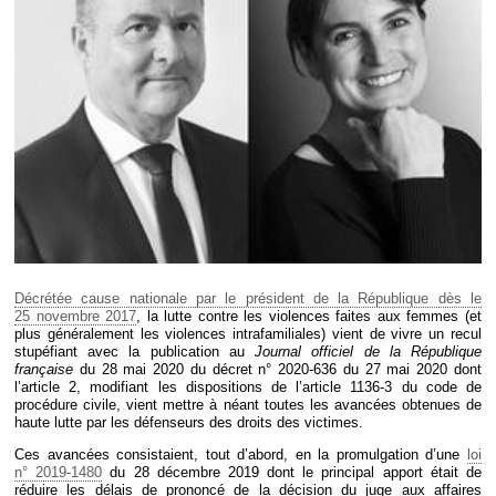
Déplier
Européen
Déplier
Immobilier
Déplier
IP/IT
et
Déplier
Communication
Pénal
Déplier
Social
Déplier
Avocat
Décrétée cause nationale par le président de la République dès le
25 novembre 2017
, la lutte contre les violences faites aux femmes (et
plus généralement les violences intrafamiliales) vient de vivre un recul
stupéfiant avec la publication au
Journal officiel de la République
française
du 28 mai 2020 du décret n° 2020-636 du 27 mai 2020 dont
l’article 2, modifiant les dispositions de l’article 1136-3 du code de
procédure civile, vient mettre à néant toutes les avancées obtenues de
haute lutte par les défenseurs des droits des victimes.
Ces avancées consistaient, tout d’abord, en la promulgation d’une
loi
n° 2019-1480
du 28 décembre 2019 dont le principal apport était de
réduire les délais de prononcé de la décision du juge aux affaires