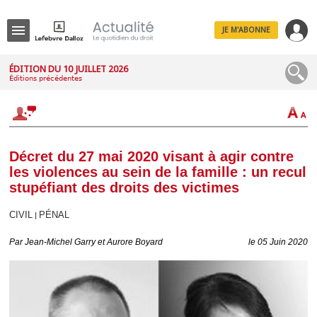
JE M'ABONNE
Menu
ÉDITION DU 10 JUILLET 2026
Éditions précédentes
R
e
c
h
e
r
c
Décret du 27 mai 2020 visant à agir contre
h
les violences au sein de la famille : un recul
e
stupéfiant des droits des victimes
CIVIL
PÉNAL
|
Déplier
Par
Jean-Michel Garry et Aurore Boyard
le 05 Juin 2020
Administratif
Déplier
Affaires
Déplier
Civil