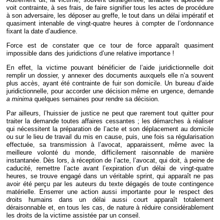
voit contrainte, à ses frais, de faire signifier tous les actes de procédure
à son adversaire, les déposer au greffe, le tout dans un délai impératif et
quasiment intenable de vingt-quatre heures à compter de l’ordonnance
fixant la date d’audience.
Force est de constater que ce tour de force apparaît quasiment
impossible dans des juridictions d’une relative importance !
En effet, la victime pouvant bénéficier de l’aide juridictionnelle doit
remplir un dossier, y annexer des documents auxquels elle n’a souvent
plus accès, ayant été contrainte de fuir son domicile. Un bureau d’aide
juridictionnelle, pour accorder une décision même en urgence, demande
a minima
quelques semaines pour rendre sa décision.
Par ailleurs, l’huissier de justice ne peut que rarement tout quitter pour
traiter la demande toutes affaires cessantes ; les démarches à réaliser
qui nécessitent la préparation de l’acte et son déplacement au domicile
ou sur le lieu de travail du mis en cause, puis, une fois sa régularisation
effectuée, sa transmission à l’avocat, apparaissent, même avec la
meilleure volonté du monde, difficilement raisonnable de manière
instantanée. Dès lors, à réception de l’acte, l’avocat, qui doit, à peine de
caducité, remettre l’acte avant l’expiration d’un délai de vingt-quatre
heures, se trouve engagé dans un véritable sprint, qui apparaît ne pas
avoir été perçu par les auteurs du texte dégagés de toute contingence
matérielle. Enserrer une action aussi importante pour le respect des
droits humains dans un délai aussi court apparaît totalement
déraisonnable et, en tous les cas, de nature à réduire considérablement
les droits de la victime assistée par un conseil.