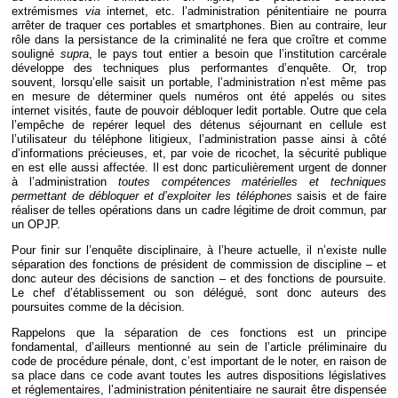
extrémismes
via
internet, etc. l’administration pénitentiaire ne pourra
arrêter de traquer ces portables et smartphones. Bien au contraire, leur
rôle dans la persistance de la criminalité ne fera que croître et comme
souligné
supra
, le pays tout entier a besoin que l’institution carcérale
développe des techniques plus performantes d’enquête. Or, trop
souvent, lorsqu’elle saisit un portable, l’administration n’est même pas
en mesure de déterminer quels numéros ont été appelés ou sites
internet visités, faute de pouvoir débloquer ledit portable. Outre que cela
l’empêche de repérer lequel des détenus séjournant en cellule est
l’utilisateur du téléphone litigieux, l’administration passe ainsi à côté
d’informations précieuses, et, par voie de ricochet, la sécurité publique
en est elle aussi affectée. Il est donc particulièrement urgent de donner
à l’administration
toutes compétences matérielles et techniques
permettant de débloquer et d’exploiter les téléphones
saisis et de faire
réaliser de telles opérations dans un cadre légitime de droit commun, par
un OPJP.
Pour finir sur l’enquête disciplinaire, à l’heure actuelle, il n’existe nulle
séparation des fonctions de président de commission de discipline – et
donc auteur des décisions de sanction – et des fonctions de poursuite.
Le chef d’établissement ou son délégué, sont donc auteurs des
poursuites comme de la décision.
Rappelons que la séparation de ces fonctions est un principe
fondamental, d’ailleurs mentionné au sein de l’article préliminaire du
code de procédure pénale, dont, c’est important de le noter, en raison de
sa place dans ce code avant toutes les autres dispositions législatives
et réglementaires, l’administration pénitentiaire ne saurait être dispensée