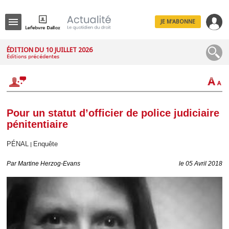
JE M'ABONNE
Menu
ÉDITION DU 10 JUILLET 2026
Éditions précédentes
R
e
c
h
e
r
c
Pour un statut d’officier de police judiciaire
h
pénitentiaire
e
PÉNAL
Enquête
|
Par
Martine Herzog-Evans
le 05 Avril 2018
Déplier
Administratif
Déplier
Affaires
Déplier
Civil