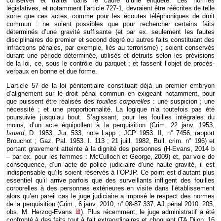
conserver et traiter dans le cadre d’une enquête. Les normes
législatives, et notamment l’article 727-1, devraient être réécrites de telle
sorte que ces actes, comme pour les écoutes téléphoniques de droit
commun : ne soient possibles que pour rechercher certains faits
déterminés d’une gravité suffisante (et par ex. seulement les fautes
disciplinaires de premier et second degré ou autres faits constituant des
infractions pénales, par exemple, liés au terrorisme) ; soient conservés
durant une période déterminée, utilisés et détruits selon les prévisions
de la loi, ce, sous le contrôle du parquet ; et fassent l’objet de procès-
verbaux en bonne et due forme.
L’article 57 de la loi pénitentiaire constituait déjà un premier embryon
d’alignement sur le droit pénal commun en exigeant notamment, pour
que puissent être réalisés des
fouilles corporelles
: une suspicion ; une
nécessité ; et une proportionnalité. La logique n’a toutefois pas été
poursuivie jusqu’au bout. S’agissant, pour les fouilles intégrales du
moins, d’un acte équipollent à la perquisition (Crim. 22 janv. 1953,
Isnard
, D. 1953. Jur. 533, note Lapp ; JCP 1953. II, n° 7456, rapport
Brouchot ; Gaz. Pal. 1953. I. 113 ; 21 juill. 1982, Bull. crim. n° 196) et
portant gravement atteinte à la dignité des personnes (H-Evans, 2014 b
– par ex. pour les femmes : McCulloch et George, 2009) et, par voie de
conséquence, d’un acte de police judiciaire d’une haute gravité, il est
indispensable qu’ils soient réservés à l’OPJP. Ce point est d’autant plus
essentiel qu’il arrive parfois que des surveillants infligent des fouilles
corporelles à des personnes extérieures en visite dans l’établissement
alors qu’en pareil cas le juge judiciaire a imposé le respect des normes
de la perquisition (Crim., 6 janv. 2010, n° 08-87.337, AJ pénal 2010. 205,
obs. M. Herzog-Evans
). Plus récemment, le juge administratif a été
confronté à des faits tout à fait extraordinaires et choquant (TA Dijon, 16