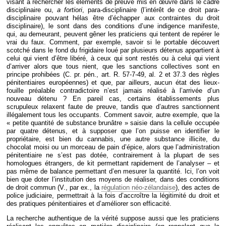
visant à rechercher les éléments de preuve mis en œuvre dans le cadre
disciplinaire ou,
a fortiori
, para-disciplinaire (l’intérêt de ce droit para-
disciplinaire pouvant hélas être d’échapper aux contraintes du droit
disciplinaire), le sont dans des conditions d’une indigence manifeste,
qui, au demeurant, peuvent gêner les praticiens qui tentent de repérer le
vrai du faux. Comment, par exemple, savoir si le portable découvert
scotché dans le fond du frigidaire loué par plusieurs détenus appartient à
celui qui vient d’être libéré, à ceux qui sont restés ou à celui qui vient
d’arriver alors que tous nient, que les sanctions collectives sont en
principe prohibées (C. pr. pén., art. R. 57-7-49, al. 2 et 37.3 des règles
pénitentiaires européennes) et que, par ailleurs, aucun état des lieux-
fouille préalable contradictoire n’est jamais réalisé à l’arrivée d’un
nouveau détenu ? En pareil cas, certains établissements plus
scrupuleux relaxent faute de preuve, tandis que d’autres sanctionnent
illégalement tous les occupants. Comment savoir, autre exemple, que la
« petite quantité de substance brunâtre » saisie dans la cellule occupée
par quatre détenus, et à supposer que l’on puisse en identifier le
propriétaire, est bien du cannabis, une autre substance illicite, du
chocolat moisi ou un morceau de pain d’épice, alors que l’administration
pénitentiaire ne s’est pas dotée, contrairement à la plupart de ses
homologues étrangers, de kit permettant rapidement de l’analyser – et
pas même de balance permettant d’en mesurer la quantité. Ici, l’on voit
bien que doter l’institution des moyens de réaliser, dans des conditions
de droit commun (V., par ex., la
régulation néo-zélandaise
), des actes de
police judiciaire, permettrait à la fois d’accroître la légitimité du droit et
des pratiques pénitentiaires et d’améliorer son efficacité.
La recherche authentique de la vérité suppose aussi que les praticiens