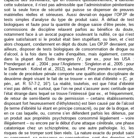
cette substance, il n’est pas admissible que l’administration pénitentiaire
soit la seule force de sécurité qui puisse se dispenser de preuves
matérielles réelles et sérieuses. Aussi devrait-on équiper l’OPJP de
tests simples d’analyse du type de produit saisi. À défaut de test
biologiques et faute pour la quantité de drogue saisie d’être pesée, les
commissions de discipline relaxent parfois au bénéfice du doute,
notamment face à un avocat pugnace soulevant la nullité, ce qui n’est
guère satisfaisant si le produit était bien stupéfiant, ou bien, et c’est
alors choquant, condamnent en dépit du doute. Les OPJP devraient, par
ailleurs, disposer de tests biologiques de consommation de drogue ou
d’alcool, à la fois dans le cadre d’enquêtes, mais également, comme
dans la plupart des États étrangers (V., par ex., pour les USA :
Prendergast et al ., 2004 ; pour l’Angleterre : Singleton et al., 2005 ; pour
le Danemark : Kolind et al., 2012), au hasard. Pour prendre un exemple,
le code de procédure pénale comporte une qualification disciplinaire de
deuxième degré visant le fait de se trouver « en état d’ébriété » (C. pr.
pén., art. R. 57-7-2, 16°). La réalité, toutefois, est que l’état d’ébriété
n’est pas défini, et surtout, que l’on ne peut s’assurer avec certitude que
l’état étrange dans lequel se trouve l’intéressé (par ex., et fréquemment,
de retour de semi-liberté ou de permission – certains établissements
disposant fort heureusement d’éthylotests) est bien causé par de l’alcool
(le terme d’ébriété lui étant en principe consacré), ou par de la drogue, et
en ce cas laquelle, ou, comme s’en défendent parfois les détenus, par
un produit aux propriétés psychotropes consommé légalement – voire
illégalement – ou encore par le début d’une attaque cérébrale, une phase
catatonique chez un schizophrène, ou une autre pathologie. Ici, les
risques de se tromper sont bien réels. La nature exacte du produit saisi
ou consommé, sa puissance ou concentration, sont des données qu’il