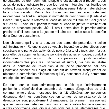
dérogatoires du droit commun, lorsqu’elle est autorisée à recourir à des
actes de police judiciaire tels que les fouilles intégrales, les fouilles de
cellule, l’usage de la force, ou encore l’établissement de la matérialité de
faits infractionnels. Même les forces armées se sont fortement
rapprochées de l’ordre juridique et normatif de droit commun (Gadaud et
Bavart, 2017) avec la réforme du code de justice militaire en 1999 (Loi n°
99-929 du 10 nov. 1999 portant réforme du code de justice militaire et du
code de procédure pénale,
JO
11 nov.), texte dont le premier article
proclame d’ailleurs que « La justice militaire est rendue sous le contrôle
de la Cour de cassation ».
L’on objectera qu’il y a là souvent des actes de prétendue « police
administrative ». Retenons que ce vocable inventé de toutes pièces pour
soustraire une partie des activités de police à la tutelle judiciaire, n’a pas
pour effet de supprimer la nature policière des actes en cause, conduit à
d’absurdes confusions de compétences juridictionnelles
incompréhensibles pour les justiciables et surtout, n’a pas lieu d’être
dans le contexte de l’exécution d’une peine prononcée par des
juridictions pénales où il s’agit qui plus est de prévenir, d’enquêter et de
réprimer la commission d’infractions qui s’y continuent à s’y commettre
en dépit de l’enfermement.
De plus, sur le plan criminologique, le fait que l’administration
pénitentiaire bénéficie d’un ensemble de normes dérogatoires au droit
commun envoie deux messages tout à fait délétères aux personnes
détenues, dont les conséquences en termes de persistance de la
délinquance sont probablement dramatiques. Le premier message est
que les personnes détenues n’ont pas la même valeur humaine que les
autres concitoyens, dès lors que des principes aussi élémentaires que,