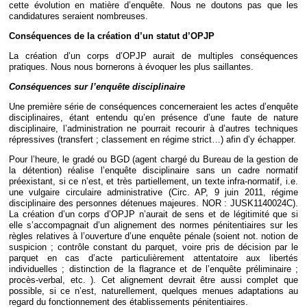
cette évolution en matière d’enquête. Nous ne doutons pas que les
candidatures seraient nombreuses.
Conséquences de la création d’un statut d’OPJP
La création d’un corps d’OPJP aurait de multiples conséquences
pratiques. Nous nous bornerons à évoquer les plus saillantes.
Conséquences sur l’enquête disciplinaire
Une première série de conséquences concerneraient les actes d’enquête
disciplinaires, étant entendu qu’en présence d’une faute de nature
disciplinaire, l’administration ne pourrait recourir à d’autres techniques
répressives (transfert ; classement en régime strict…) afin d’y échapper.
Pour l’heure, le gradé ou BGD (agent chargé du Bureau de la gestion de
la détention) réalise l’enquête disciplinaire sans un cadre normatif
préexistant, si ce n’est, et très partiellement, un texte infra-normatif, i.e.
une vulgaire circulaire administrative (Circ. AP, 9 juin 2011, régime
disciplinaire des personnes détenues majeures. NOR : JUSK1140024C).
La création d’un corps d’OPJP n’aurait de sens et de légitimité que si
elle s’accompagnait d’un alignement des normes pénitentiaires sur les
règles relatives à l’ouverture d’une enquête pénale (soient not. notion de
suspicion ; contrôle constant du parquet, voire pris de décision par le
parquet en cas d’acte particulièrement attentatoire aux libertés
individuelles ; distinction de la flagrance et de l’enquête préliminaire ;
procès-verbal, etc. ). Cet alignement devrait être aussi complet que
possible, si ce n’est, naturellement, quelques menues adaptations au
regard du fonctionnement des établissements pénitentiaires.