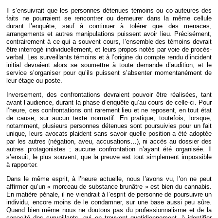
Il s’ensuivrait que les personnes détenues témoins ou co-auteures des
faits ne pourraient se rencontrer ou demeurer dans la même cellule
durant l’enquête, sauf à continuer à tolérer que des menaces,
arrangements et autres manipulations puissent avoir lieu. Précisément,
contrairement à ce qui a souvent cours, l’ensemble des témoins devrait
être interrogé individuellement, et leurs propos notés par voie de procès-
verbal. Les surveillants témoins et à l’origine du compte rendu d’incident
initial devraient alors se soumettre à toute demande d’audition, et le
service s’organiser pour qu’ils puissent s’absenter momentanément de
leur étage ou poste.
Inversement, des confrontations devraient pouvoir être réalisées, tant
avant l’audience, durant la phase d’enquête qu’au cours de celle-ci. Pour
l’heure, ces confrontations ont rarement lieu et ne reposent, en tout état
de cause, sur aucun texte normatif. En pratique, toutefois, lorsque,
notamment, plusieurs personnes détenues sont poursuivies pour un fait
unique, leurs avocats plaident sans savoir quelle position a été adoptée
par les autres (négation, aveu, accusations…), ni accès au dossier des
autres protagonistes ; aucune confrontation n’ayant été organisée. Il
s’ensuit, le plus souvent, que la preuve est tout simplement impossible
à rapporter.
Dans le même esprit, à l’heure actuelle, nous l’avons vu, l’on ne peut
affirmer qu’un « morceau de substance brunâtre » est bien du cannabis.
En matière pénale, il ne viendrait à l’esprit de personne de poursuivre un
individu, encore moins de le condamner, sur une base aussi peu sûre.
Quand bien même nous ne doutons pas du professionnalisme et de la
capacité des surveillants, qui en trouvent quotidiennement, à identifier