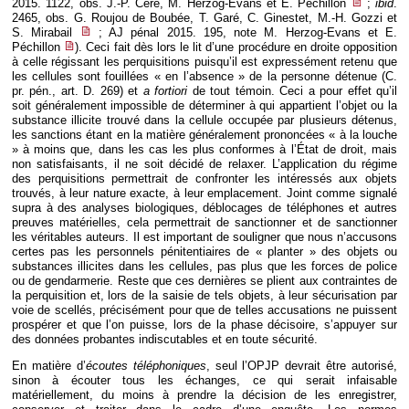
2015. 1122, obs. J.-P. Céré, M. Herzog-Evans et E. Péchillon
;
ibid
.
2465, obs. G. Roujou de Boubée, T. Garé, C. Ginestet, M.-H. Gozzi et
S. Mirabail
; AJ pénal 2015. 195, note M. Herzog-Evans et E.
Péchillon
). Ceci fait dès lors le lit d’une procédure en droite opposition
à celle régissant les perquisitions puisqu’il est expressément retenu que
les cellules sont fouillées « en l’absence » de la personne détenue (C.
pr. pén., art. D. 269) et
a fortiori
de tout témoin. Ceci a pour effet qu’il
soit généralement impossible de déterminer à qui appartient l’objet ou la
substance illicite trouvé dans la cellule occupée par plusieurs détenus,
les sanctions étant en la matière généralement prononcées « à la louche
» à moins que, dans les cas les plus conformes à l’État de droit, mais
non satisfaisants, il ne soit décidé de relaxer. L’application du régime
des perquisitions permettrait de confronter les intéressés aux objets
trouvés, à leur nature exacte, à leur emplacement. Joint comme signalé
supra à des analyses biologiques, déblocages de téléphones et autres
preuves matérielles, cela permettrait de sanctionner et de sanctionner
les véritables auteurs. Il est important de souligner que nous n’accusons
certes pas les personnels pénitentiaires de « planter » des objets ou
substances illicites dans les cellules, pas plus que les forces de police
ou de gendarmerie. Reste que ces dernières se plient aux contraintes de
la perquisition et, lors de la saisie de tels objets, à leur sécurisation par
voie de scellés, précisément pour que de telles accusations ne puissent
prospérer et que l’on puisse, lors de la phase décisoire, s’appuyer sur
des données probantes indiscutables et en toute sécurité.
En matière d’
écoutes téléphoniques
, seul l’OPJP devrait être autorisé,
sinon à écouter tous les échanges, ce qui serait infaisable
matériellement, du moins à prendre la décision de les enregistrer,