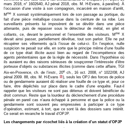
mars 2018, n° 1602640, AJ pénal 2018, obs. M. H-Evans, à paraître). À
l’occasion d’une visite à son compagnon, incarcéré en maison d’arrêt,
me
M
X sonnait systématiquement lors de son passage au portique, du
fait d’une pièce métallique cousue dans la ceinture de sa robe. Les
surveillants présents lui imposèrent de se dévêtir dans une pièce
attenante, puis de repasser sous le détecteur de métal, en gilet et
me
collants, ce, devant le personnel et l’ensemble des visiteurs. M
X
devait ainsi passer, partiellement dévêtue, tout son parloir. Elle ne put
récupérer ses vêtements qu’à l’issue de celui-ci. En l’espèce, nulle
suspicion ne pesait sur elle, en sorte que le principe même d’une fouille
de ce type était illicite aussi bien au regard de l’incompétence des
agents pénitentiaires que de la règle de nécessité. Dans l’hypothèse où
ils auraient eu des raisons sérieuses de soupçonner l’intéressée d’être
porteuse d’objets ou substances illicites (comme dans cette affaire, TGI
e
Aix-en-Provence, ch. de l’instr., 20
ch., 16 oct. 2008, n° 1022/08, AJ
pénal 2009. 88, obs. M. H-Evans
), seuls les OPJ des forces de police
ou de gendarmerie auraient dû réaliser une fouille de ce type et, pour ce
faire, être dépêchés sur place dans le cadre d’une enquête. Faut-il
rappeler que les visiteurs ne sont pas détenus et doivent bénéficier du
droit commun. Reste que la lourdeur du déclenchement d’une procédure
pénale en pareil cas n’aura échappé à personne et que la police ou la
gendarmerie sont souvent peu empressées à participer à ce type
d’opération, estimant, à tort, que ce sont là des dossiers sans intérêt.
Ce serait en revanche le travail d’OPJP.
Les changements par ricochet liés à la création d’un statut d’OPJP