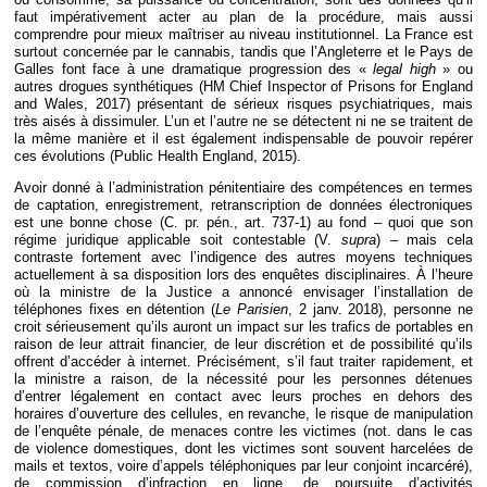
faut impérativement acter au plan de la procédure, mais aussi
comprendre pour mieux maîtriser au niveau institutionnel. La France est
surtout concernée par le cannabis, tandis que l’Angleterre et le Pays de
Galles font face à une dramatique progression des «
legal high
» ou
autres drogues synthétiques (HM Chief Inspector of Prisons for England
and Wales, 2017) présentant de sérieux risques psychiatriques, mais
très aisés à dissimuler. L’un et l’autre ne se détectent ni ne se traitent de
la même manière et il est également indispensable de pouvoir repérer
ces évolutions (Public Health England, 2015).
Avoir donné à l’administration pénitentiaire des compétences en termes
de captation, enregistrement, retranscription de données électroniques
est une bonne chose (C. pr. pén., art. 737-1) au fond – quoi que son
régime juridique applicable soit contestable (V.
supra
) – mais cela
contraste fortement avec l’indigence des autres moyens techniques
actuellement à sa disposition lors des enquêtes disciplinaires. À l’heure
où la ministre de la Justice a annoncé envisager l’installation de
téléphones fixes en détention (
Le Parisien
, 2 janv. 2018), personne ne
croit sérieusement qu’ils auront un impact sur les trafics de portables en
raison de leur attrait financier, de leur discrétion et de possibilité qu’ils
offrent d’accéder à internet. Précisément, s’il faut traiter rapidement, et
la ministre a raison, de la nécessité pour les personnes détenues
d’entrer légalement en contact avec leurs proches en dehors des
horaires d’ouverture des cellules, en revanche, le risque de manipulation
de l’enquête pénale, de menaces contre les victimes (not. dans le cas
de violence domestiques, dont les victimes sont souvent harcelées de
mails et textos, voire d’appels téléphoniques par leur conjoint incarcéré),
de commission d’infraction en ligne, de poursuite d’activités