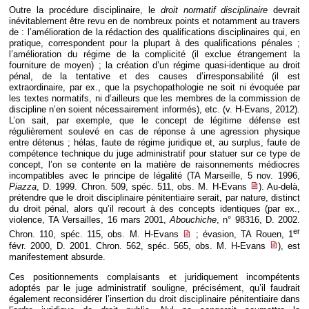
Outre la procédure disciplinaire, le
droit normatif disciplinaire
devrait
inévitablement être revu en de nombreux points et notamment au travers
de : l’amélioration de la rédaction des qualifications disciplinaires qui, en
pratique, correspondent pour la plupart à des qualifications pénales ;
l’amélioration du régime de la complicité (il exclue étrangement la
fourniture de moyen) ; la création d’un régime quasi-identique au droit
pénal, de la tentative et des causes d’irresponsabilité (il est
extraordinaire, par ex., que la psychopathologie ne soit ni évoquée par
les textes normatifs, ni d’ailleurs que les membres de la commission de
discipline n’en soient nécessairement informés), etc. (v. H-Evans, 2012).
L’on sait, par exemple, que le concept de légitime défense est
régulièrement soulevé en cas de réponse à une agression physique
entre détenus ; hélas, faute de régime juridique et, au surplus, faute de
compétence technique du juge administratif pour statuer sur ce type de
concept, l’on se contente en la matière de raisonnements médiocres
incompatibles avec le principe de légalité (TA Marseille, 5 nov. 1996,
Piazza
, D. 1999. Chron. 509, spéc. 511, obs. M. H-Evans
). Au-delà,
prétendre que le droit disciplinaire pénitentiaire serait, par nature, distinct
du droit pénal, alors qu’il recourt à des concepts identiques (par ex.,
violence, TA Versailles, 16 mars 2001,
Abouchiche
, n° 98316, D. 2002.
er
Chron. 110, spéc. 115, obs. M. H-Evans
; évasion, TA Rouen, 1
févr. 2000, D. 2001. Chron. 562, spéc. 565, obs. M. H-Evans
), est
manifestement absurde.
Ces positionnements complaisants et juridiquement incompétents
adoptés par le juge administratif souligne, précisément, qu’il faudrait
également reconsidérer l’insertion du droit disciplinaire pénitentiaire dans