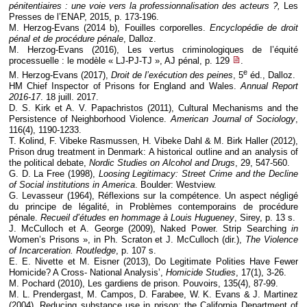
pénitentiaires : une voie vers la professionnalisation des acteurs ?,
Les
Presses de l’ENAP, 2015, p. 173-196.
M. Herzog-Evans (2014 b), Fouilles corporelles.
Encyclopédie de droit
pénal et de procédure pénale
, Dalloz.
M. Herzog-Evans (2016), Les vertus criminologiques de l’équité
processuelle : le modèle « LJ-PJ-TJ », AJ pénal, p. 129
.
e
M. Herzog-Evans (2017),
Droit de l’exécution des peines
, 5
éd., Dalloz.
HM Chief Inspector of Prisons for England and Wales.
Annual Report
2016-17
. 18 juill. 2017.
D. S. Kirk et A. V. Papachristos (2011), Cultural Mechanisms and the
Persistence of Neighborhood Violence.
American Journal of Sociology
,
116(4), 1190-1233.
T. Kolind, F. Vibeke Rasmussen, H. Vibeke Dahl & M. Birk Haller (2012),
Prison drug treatment in Denmark: A historical outline and an analysis of
the political debate,
Nordic Studies on Alcohol and Drugs
, 29, 547-560.
G. D. La Free (1998),
Loosing Legitimacy: Street Crime and the Decline
of Social institutions in America
. Boulder: Westview.
G. Levasseur (1964), Réflexions sur la compétence. Un aspect négligé
du principe de légalité, in Problèmes contemporains de procédure
pénale.
Recueil d’études en hommage à Louis Hugueney
, Sirey, p. 13 s.
J. McCulloch et A. George (2009), Naked Power. Strip Searching
in
Women’s Prisons », in Ph. Scraton et J. McCulloch (dir.),
The Violence
of Incarceration. Routledge
, p. 107 s.
E. E. Nivette et M. Eisner (2013), Do Legitimate Polities Have Fewer
Homicide? A Cross- National Analysis’,
Homicide Studies
, 17(1), 3-26.
M. Pochard (2010), Les gardiens de prison. Pouvoirs, 135(4), 87-99.
M. L. Prendergast, M. Campos, D. Farabee, W. K. Evans & J. Martinez
(2004), Reducing substance use in prison: the California Department of