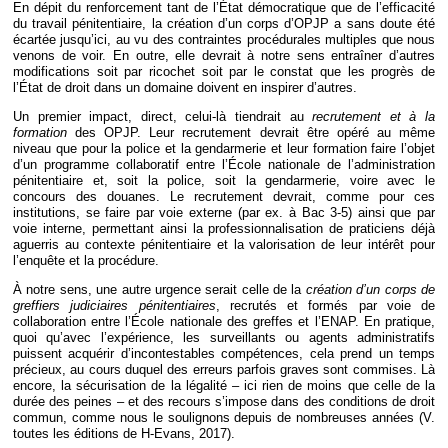
En dépit du renforcement tant de l’État démocratique que de l’efficacité
du travail pénitentiaire, la création d’un corps d’OPJP a sans doute été
écartée jusqu’ici, au vu des contraintes procédurales multiples que nous
venons de voir. En outre, elle devrait à notre sens entraîner d’autres
modifications soit par ricochet soit par le constat que les progrès de
l’État de droit dans un domaine doivent en inspirer d’autres.
Un premier impact, direct, celui-là tiendrait au
recrutement et à la
formation
des OPJP. Leur recrutement devrait être opéré au même
niveau que pour la police et la gendarmerie et leur formation faire l’objet
d’un programme collaboratif entre l’École nationale de l’administration
pénitentiaire et, soit la police, soit la gendarmerie, voire avec le
concours des douanes. Le recrutement devrait, comme pour ces
institutions, se faire par voie externe (par ex. à Bac 3-5) ainsi que par
voie interne, permettant ainsi la professionnalisation de praticiens déjà
aguerris au contexte pénitentiaire et la valorisation de leur intérêt pour
l’enquête et la procédure.
À notre sens, une autre urgence serait celle de la
création d’un corps de
greffiers judiciaires pénitentiaires
, recrutés et formés par voie de
collaboration entre l’École nationale des greffes et l’ENAP. En pratique,
quoi qu’avec l’expérience, les surveillants ou agents administratifs
puissent acquérir d’incontestables compétences, cela prend un temps
précieux, au cours duquel des erreurs parfois graves sont commises. Là
encore, la sécurisation de la légalité – ici rien de moins que celle de la
durée des peines – et des recours s’impose dans des conditions de droit
commun, comme nous le soulignons depuis de nombreuses années (V.
toutes les éditions de H-Evans, 2017).