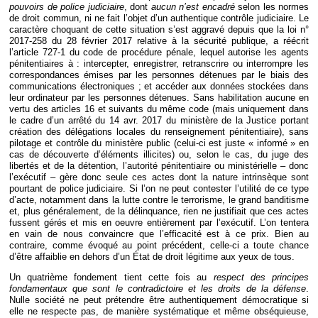
pouvoirs de police judiciaire
, dont
aucun n’est encadré
selon les normes
de droit commun, ni ne fait l’objet d’un authentique contrôle judiciaire. Le
caractère choquant de cette situation s’est aggravé depuis que la loi n°
2017-258 du 28 février 2017 relative à la sécurité publique, a réécrit
l’article 727-1 du code de procédure pénale, lequel autorise les agents
pénitentiaires à : intercepter, enregistrer, retranscrire ou interrompre les
correspondances émises par les personnes détenues par le biais des
communications électroniques ; et accéder aux données stockées dans
leur ordinateur par les personnes détenues. Sans habilitation aucune en
vertu des articles 16 et suivants du même code (mais uniquement dans
le cadre d’un arrêté du 14 avr. 2017 du ministère de la Justice portant
création des délégations locales du renseignement pénitentiaire), sans
pilotage et contrôle du ministère public (celui-ci est juste « informé » en
cas de découverte d’éléments illicites) ou, selon le cas, du juge des
libertés et de la détention, l’autorité pénitentiaire ou ministérielle – donc
l’exécutif – gère donc seule ces actes dont la nature intrinsèque sont
pourtant de police judiciaire. Si l’on ne peut contester l’utilité de ce type
d’acte, notamment dans la lutte contre le terrorisme, le grand banditisme
et, plus généralement, de la délinquance, rien ne justifiait que ces actes
fussent gérés et mis en oeuvre entièrement par l’exécutif. L’on tentera
en vain de nous convaincre que l’efficacité est à ce prix. Bien au
contraire, comme évoqué au point précédent, celle-ci a toute chance
d’être affaiblie en dehors d’un État de droit légitime aux yeux de tous.
Un quatrième fondement tient cette fois au
respect des principes
fondamentaux que sont le contradictoire et les droits de la défense
.
Nulle société ne peut prétendre être authentiquement démocratique si
elle ne respecte pas, de manière systématique et même obséquieuse,