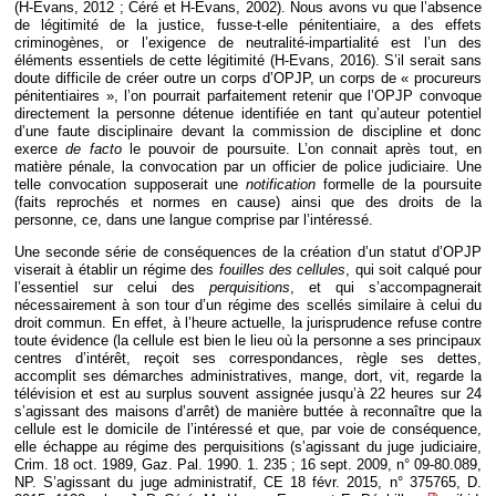
(H-Evans, 2012 ; Céré et H-Evans, 2002). Nous avons vu que l’absence
de légitimité de la justice, fusse-t-elle pénitentiaire, a des effets
criminogènes, or l’exigence de neutralité-impartialité est l’un des
éléments essentiels de cette légitimité (H-Evans, 2016). S’il serait sans
doute difficile de créer outre un corps d’OPJP, un corps de « procureurs
pénitentiaires », l’on pourrait parfaitement retenir que l’OPJP convoque
directement la personne détenue identifiée en tant qu’auteur potentiel
d’une faute disciplinaire devant la commission de discipline et donc
exerce
de facto
le pouvoir de poursuite. L’on connait après tout, en
matière pénale, la convocation par un officier de police judiciaire. Une
telle convocation supposerait une
notification
formelle de la poursuite
(faits reprochés et normes en cause) ainsi que des droits de la
personne, ce, dans une langue comprise par l’intéressé.
Une seconde série de conséquences de la création d’un statut d’OPJP
viserait à établir un régime des
fouilles des cellules
, qui soit calqué pour
l’essentiel sur celui des
perquisitions
, et qui s’accompagnerait
nécessairement à son tour d’un régime des scellés similaire à celui du
droit commun. En effet, à l’heure actuelle, la jurisprudence refuse contre
toute évidence (la cellule est bien le lieu où la personne a ses principaux
centres d’intérêt, reçoit ses correspondances, règle ses dettes,
accomplit ses démarches administratives, mange, dort, vit, regarde la
télévision et est au surplus souvent assignée jusqu’à 22 heures sur 24
s’agissant des maisons d’arrêt) de manière buttée à reconnaître que la
cellule est le domicile de l’intéressé et que, par voie de conséquence,
elle échappe au régime des perquisitions (s’agissant du juge judiciaire,
Crim. 18 oct. 1989, Gaz. Pal. 1990. 1. 235 ; 16 sept. 2009, n° 09-80.089,
NP. S’agissant du juge administratif, CE 18 févr. 2015, n° 375765, D.