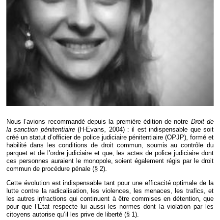
Déplier
Européen
Déplier
Immobilier
Déplier
IP/IT
et
Déplier
Communication
Pénal
Déplier
Social
Déplier
Avocat
Nous l’avions recommandé depuis la première édition de notre
Droit de
la sanction pénitentiaire
(H-Evans, 2004) : il est indispensable que soit
créé un statut d’officier de police judiciaire pénitentiaire (OPJP), formé et
habilité dans les conditions de droit commun, soumis au contrôle du
parquet et de l’ordre judiciaire et que, les actes de police judiciaire dont
ces personnes auraient le monopole, soient également régis par le droit
commun de procédure pénale (§ 2).
Cette évolution est indispensable tant pour une efficacité optimale de la
lutte contre la radicalisation, les violences, les menaces, les trafics, et
les autres infractions qui continuent à être commises en détention, que
pour que l’État respecte lui aussi les normes dont la violation par les
citoyens autorise qu’il les prive de liberté (§ 1).