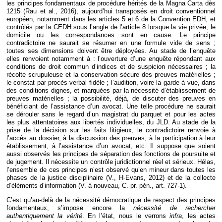
les principes fondamentaux de procédure hérités de la Magna Carta dès
1215 (Rau et al., 2016), aujourd’hui transposés en droit conventionnel
européen, notamment dans les articles 5 et 6 de la Convention EDH, et
contrôlés par la CEDH sous l’angle de l’article 8 lorsque la vie privée, le
domicile ou les correspondances sont en cause. Le principe
contradictoire ne saurait se résumer en une formule vide de sens ;
toutes ses dimensions doivent être déployées. Au stade de l’enquête
elles renvoient notamment à : l’ouverture d’une enquête répondant aux
conditions de droit commun d’indices et de suspicion nécessaires ; la
récolte scrupuleuse et la conservation sécure des preuves matérielles ;
le constat par procès-verbal fidèle ; l’audition, voire la garde à vue, dans
des conditions dignes, et marquées par la nécessité d’établissement de
preuves matérielles ; la possibilité, déjà, de discuter des preuves en
bénéficiant de l’assistance d’un avocat. Une telle procédure ne saurait
se dérouler sans le regard d’un magistrat du parquet et pour les actes
les plus attentatoires aux libertés individuelles, du JLD. Au stade de la
prise de la décision sur les faits litigieux, le contradictoire renvoie à
l’accès au dossier, à la discussion des preuves, à la participation à leur
établissement, à l’assistance d’un avocat, etc. Il suppose que soient
aussi observés les principes de séparation des fonctions de poursuite et
de jugement. Il nécessite un contrôle juridictionnel réel et sérieux. Hélas,
l’ensemble de ces principes n’est observé qu’en mineur dans toutes les
phases de la justice disciplinaire (V., H-Evans, 2012) et de la collecte
d’éléments d’information (V. à nouveau, C. pr. pén., art. 727-1).
C’est qu’au-delà de la nécessité démocratique de respect des principes
fondamentaux, s’impose encore la
nécessité de rechercher
authentiquement la vérité
. En l’état, nous le verrons
infra
, les actes