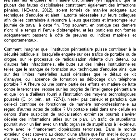
réalisant les enquêtes en matière disciplinaire (en rappelant que la
plupart des fautes disciplinaires constituent également des infractions
pénales, H-Evans, 2012), soient formés de manière adéquate aux
techniques d’enquête et aient l’autorité nécessaire sur leurs collègues
afin de les contraindre à répondre à leurs questions et interrompre leur
journée de travail à cette fin. Trop souvent, en pratique ces derniers
n’ont ni le temps ni l’envie d’obtempérer, et les praticiens non formés
adéquatement passent à côté de preuves ou indices matériels et
comportementaux.
Comment imaginer que l’institution pénitentiaire puisse contribuer à la
sécurité publique si, lorsqu’elle enquête sur des trafics de portable ou de
drogue, sur le processus de radicalisation violente d’un détenu, ou
d’autres faits infractionnels, elle butte sur des limites institutionnelles
telles que le manque de formation aux techniques d’enquête ainsi que
sur des limites matérielles aussi dérisoires que le défaut de kit
d’analyse, ou l’absence de formation au déblocage d’un téléphone
portable ? À l’heure où une bonne partie des efforts en matière de lutte
contre le terrorisme, repose sur les progrès de l’intelligence pénitentiaire
et que l’on a d’ailleurs fourni à l’institution des moyens technologiques
poussés (C. pr. pén., art. 727-1), n’est-il pas curieux et paradoxal que
celle-ci contribue de fonctionner de manière non-professionnelle au
regard d’autres actes de police ? Un portable saisi dans une cellule en
dehors d’une suspicion de radicalisation extrémiste pourrait s’avérer
déceler des informations utiles sur ce plan. Un trafic de stupéfiants
pourrait avoir un lien avec un trafic organisé de stupéfiants à l’extérieur,
voire avec le financement d’opérations terroristes. Dans le monde
extérieur, c’est souvent au détour d’une affaire que l’on met le doigt sur
d’autres. Tout se passe pourtant aujourd’hui comme si les infractions