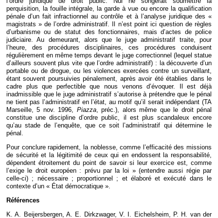
l’ordre juridique de droit public. Nul ne songerait soumettre la
perquisition, la fouille intégrale, la garde à vue ou encore la qualification
pénale d’un fait infractionnel au contrôle et à l’analyse juridique des «
magistrats » de l’ordre administratif. Il n’est point ici question de règles
d’urbanisme ou de statut des fonctionnaires, mais d’actes de police
judiciaire. Au demeurant, alors que le juge administratif traite, pour
l’heure, des procédures disciplinaires, ces procédures conduisent
régulièrement en même temps devant le juge correctionnel (lequel statue
d’ailleurs souvent plus vite que l’ordre administratif) : la découverte d’un
portable ou de drogue, ou les violences exercées contre un surveillant,
étant souvent poursuivies pénalement, après avoir été établies dans le
cadre plus que perfectible que nous venons d’évoquer. Il est déjà
inadmissible que le juge administratif s’autorise à prétendre que le pénal
ne tient pas l’administratif en l’état, au motif qu’il serait indépendant (TA
Marseille, 5 nov. 1996,
Piazza
, préc.), alors même que le droit pénal
constitue une discipline d’ordre public, il est plus scandaleux encore
qu’au stade de l’enquête, que ce soit l’administratif qui détermine le
pénal.
Pour conclure rapidement, la noblesse, comme l’efficacité des missions
de sécurité et la légitimité de ceux qui en endossent la responsabilité,
dépendent étroitement du point de savoir si leur exercice est, comme
l’exige le droit européen : prévu par la loi » (entendre aussi régie par
celle-ci) ; nécessaire ; proportionnel ; et élaboré et exécuté dans le
contexte d’un « État démocratique ».
Références
K. A. Beijersbergen, A. E. Dirkzwager, V. I. Eichelsheim, P. H. van der