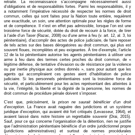
retraite. La reconnaissance s’accompagne nécessairement aussi
d’obligations et de responsabilités fortes. Parmi les responsabilités, il y
a notamment l’impérative nécessité de respecter les normes de droit
commun, celles qui sont faites pour la Nation toute entière, requièrent
une exactitude, un soin, une attention optimale pour les règles de forme
et de compétence. Il n’est en effet pas admissible, lorsque l’on est une
troisième force de sécurité, dotée du droit de recourir à la force, de tirer
à l’aide d’un Taser (Razac, 2008) ou d’une arme à feu (v. art. 12, al. 3, loi
pénitentiaire), d’accomplir des actes de police judiciaire, de faire reposer
de tels actes sur des bases dérogatoires au droit commun, qui plus est
souvent floues, incomplètes et peu exigeantes. À tire d’exemple, l’article
12 de la loi pénitentiaire autorise les agents pénitentiaires à utiliser une
arme à feu dans des termes certes proches du droit commun, de «
légitime défense, de tentative d’évasion ou de résistance par la violence
ou par inertie physique aux ordres donnés », sans pour autant que les
agents qui accompliraient ces gestes aient d’habilitation de police
judiciaire. Si les personnels pénitentiaires sont la troisième force de
sécurité, et particulièrement pour les actes représentant des atteintes à
la vie, l’intégrité, la liberté et la dignité de la personne, les normes de
droit commun de procédure pénale doivent s’imposer.
C’est que, précisément,
la prison ne saurait bénéficier d’un droit
d’exception
. La France avait naguère des juridictions et un système
juridique d’exception, qui avaient été fort critiqués (Levasseur, 1964), et
avaient laissé dans notre histoire un regrettable souvenir (Drai, 2015).
Sauf, pour ce qui concerne l’organisation de la détention, rien ne justifie
que l’administration pénitentiaire bénéficie d’un ordre juridictionnel propre
(juridictions administratives) et surtout de normes procédurales