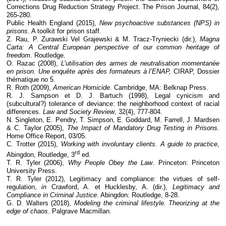
Corrections Drug Reduction Strategy Project. The Prison Journal, 84(2),
265-280.
Public Health England (2015),
New psychoactive substances (NPS) in
prisons
. A toolkit for prison staff.
Z. Rau, P. Zurawski Vel Grajewski & M. Tracz-Tryniecki (dir.),
Magna
Carta: A Central European perspective of our common heritage of
freedom
. Routledge.
O. Razac (2008),
L’utilisation des armes de neutralisation momentanée
en prison. Une enquête après des formateurs à l’ENAP,
CIRAP, Dossier
thématique no 5.
R. Roth (2009),
American Homicide
. Cambridge, MA: Belknap Press.
R. J. Sampson et D. J. Bartuch (1998), Legal cynicism and
(subcultural?) tolerance of deviance: the neighborhood context of racial
differences.
Law and Society Review
, 32(4), 777-804.
N. Singleton, E. Pendry, T. Simpson, E. Goddard, M. Farrell, J. Mardsen
& C. Taylor (2005),
The Impact of Mandatory Drug Testing in Prisons.
Home Office Report, 03/05.
C. Trotter (2015),
Working with involuntary clients. A guide to practice
,
rd
Abingdon, Routledge, 3
ed.
T. R. Tyler (2006),
Why People Obey the Law
. Princeton: Princeton
University Press.
T. R. Tyler (2012), Legitimacy and compliance: the virtues of self-
regulation,
in
Crawford, A. et Hucklesby, A. (dir.),
Legitimacy and
Compliance in Criminal Justice
. Abingdon: Routledge, 8-28.
G. D. Walters (2018),
Modeling the criminal lifestyle. Theorizing at the
edge of chaos
. Palgrave Macmillan.