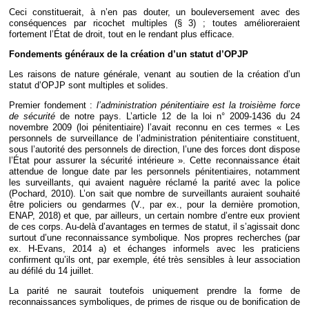
Ceci constituerait, à n’en pas douter, un bouleversement avec des
conséquences par ricochet multiples (§ 3) ; toutes amélioreraient
fortement l’État de droit, tout en le rendant plus efficace.
Fondements généraux de la création d’un statut d’OPJP
Les raisons de nature générale, venant au soutien de la création d’un
statut d’OPJP sont multiples et solides.
Premier fondement :
l’administration pénitentiaire est la troisième force
de sécurité
de notre pays. L’article 12 de la loi n° 2009-1436 du 24
novembre 2009 (loi pénitentiaire) l’avait reconnu en ces termes « Les
personnels de surveillance de l’administration pénitentiaire constituent,
sous l’autorité des personnels de direction, l’une des forces dont dispose
l’État pour assurer la sécurité intérieure ». Cette reconnaissance était
attendue de longue date par les personnels pénitentiaires, notamment
les surveillants, qui avaient naguère réclamé la parité avec la police
(Pochard, 2010). L’on sait que nombre de surveillants auraient souhaité
être policiers ou gendarmes (V., par ex., pour la dernière promotion,
ENAP, 2018) et que, par ailleurs, un certain nombre d’entre eux provient
de ces corps. Au-delà d’avantages en termes de statut, il s’agissait donc
surtout d’une reconnaissance symbolique. Nos propres recherches (par
ex. H-Evans, 2014 a) et échanges informels avec les praticiens
confirment qu’ils ont, par exemple, été très sensibles à leur association
au défilé du 14 juillet.
La parité ne saurait toutefois uniquement prendre la forme de
reconnaissances symboliques, de primes de risque ou de bonification de