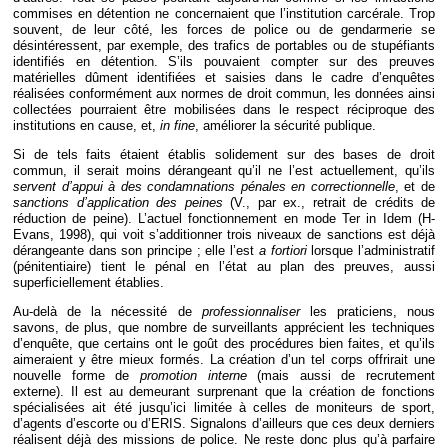
commises en détention ne concernaient que l’institution carcérale. Trop
souvent, de leur côté, les forces de police ou de gendarmerie se
désintéressent, par exemple, des trafics de portables ou de stupéfiants
identifiés en détention. S’ils pouvaient compter sur des preuves
matérielles dûment identifiées et saisies dans le cadre d’enquêtes
réalisées conformément aux normes de droit commun, les données ainsi
collectées pourraient être mobilisées dans le respect réciproque des
institutions en cause, et,
in fine
, améliorer la sécurité publique.
Si de tels faits étaient établis solidement sur des bases de droit
commun, il serait moins dérangeant qu’il ne l’est actuellement, qu’ils
servent d’appui à des condamnations pénales en correctionnelle
, et de
sanctions d’application des peines
(V., par ex., retrait de crédits de
réduction de peine). L’actuel fonctionnement en mode Ter in Idem (H-
Evans, 1998), qui voit s’additionner trois niveaux de sanctions est déjà
dérangeante dans son principe ; elle l’est
a fortiori
lorsque l’administratif
(pénitentiaire) tient le pénal en l’état au plan des preuves, aussi
superficiellement établies.
Au-delà de la nécessité de
professionnaliser
les praticiens, nous
savons, de plus, que nombre de surveillants apprécient les techniques
d’enquête, que certains ont le goût des procédures bien faites, et qu’ils
aimeraient y être mieux formés. La création d’un tel corps offrirait une
nouvelle forme de
promotion interne
(mais aussi de recrutement
externe). Il est au demeurant surprenant que la création de fonctions
spécialisées ait été jusqu’ici limitée à celles de moniteurs de sport,
d’agents d’escorte ou d’ERIS. Signalons d’ailleurs que ces deux derniers
réalisent déjà des missions de police. Ne reste donc plus qu’à parfaire