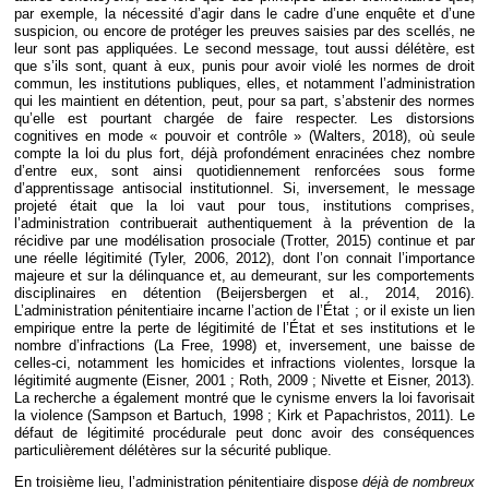
par exemple, la nécessité d’agir dans le cadre d’une enquête et d’une
suspicion, ou encore de protéger les preuves saisies par des scellés, ne
leur sont pas appliquées. Le second message, tout aussi délétère, est
que s’ils sont, quant à eux, punis pour avoir violé les normes de droit
commun, les institutions publiques, elles, et notamment l’administration
qui les maintient en détention, peut, pour sa part, s’abstenir des normes
qu’elle est pourtant chargée de faire respecter. Les distorsions
cognitives en mode « pouvoir et contrôle » (Walters, 2018), où seule
compte la loi du plus fort, déjà profondément enracinées chez nombre
d’entre eux, sont ainsi quotidiennement renforcées sous forme
d’apprentissage antisocial institutionnel. Si, inversement, le message
projeté était que la loi vaut pour tous, institutions comprises,
l’administration contribuerait authentiquement à la prévention de la
récidive par une modélisation prosociale (Trotter, 2015) continue et par
une réelle légitimité (Tyler, 2006, 2012), dont l’on connait l’importance
majeure et sur la délinquance et, au demeurant, sur les comportements
disciplinaires en détention (Beijersbergen et al., 2014, 2016).
L’administration pénitentiaire incarne l’action de l’État ; or il existe un lien
empirique entre la perte de légitimité de l’État et ses institutions et le
nombre d’infractions (La Free, 1998) et, inversement, une baisse de
celles-ci, notamment les homicides et infractions violentes, lorsque la
légitimité augmente (Eisner, 2001 ; Roth, 2009 ; Nivette et Eisner, 2013).
La recherche a également montré que le cynisme envers la loi favorisait
la violence (Sampson et Bartuch, 1998 ; Kirk et Papachristos, 2011). Le
défaut de légitimité procédurale peut donc avoir des conséquences
particulièrement délétères sur la sécurité publique.
En troisième lieu, l’administration pénitentiaire dispose
déjà de nombreux