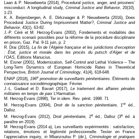
Laan & P. Nieuwbeerta (2014), Procedural justice, anger, and prisoners’
misconduct. A longitudinal study,
Criminal Justice and Behavior
, 20(10),
1-23.
K. A. Beijersbergen, A. E. Dirkzwager & P. Nieuwbeerta (2016), Does
Procedural Justice During Imprisonment Matter?,
Criminal Justice and
Behavior
, 43(1), 63-82.
J.-P. Céré et M. Herzog-Evans (2002), Fondements et modalités des
différents scenarii possibles pour la réforme de la procédure disciplinaire
en prison, Gaz. Pal. 9-11 juin, p. 2
R. Drai (2015),
La fin de l’Algérie française et les juridictions d’exception
: État, justice et morale dans les procès du putsch d’Alger et de
l’OAS,
Editions Manucius.
M. Eisner (2001), Modernization, Self-Control and Lethal Violence – The
Long-Term Dynamics of European Homicide Rates in Theoretical
Perspective,
British Journal of Criminology
, 41(4), 618-648.
e
ENAP (2018),
196
promotion de surveillants pénitentiaires
. Éléments de
connaissance sociodémographique. Février.
J.-L. Gadaud et D. Bavart (2017),
Le traitement des affaires pénales
militaires en temps de paix
L’Harmattan.
M. Herzog-Evans (1998), Ter in idem. Rev. pénit. 1998. 71
re
M. Herzog-Evans (2004),
Droit de la sanction pénitentiaire
, 1
éd.,
Dalloz.
e
e
M. Herzog-Evans (2012),
Droit pénitentiaire,
2
éd., Dalloz (3
éd. à
paraître en 2019).
M. Herzog-Evans (2014 a), Les surveillants expérimentés : satisfaction,
relations, émotions et légitimité professionnelle. Tester en France
l’appreciative inquiry,
in
Mbanzoulou P. (dir.),
Criminologie et pratiques