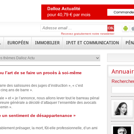
Recevez gratuitement notre newsletter
L
EUROPÉEN
IMMOBILIER
IP/IT ET COMMUNICATION
PÉN
Annuair
u l’art de se faire un procès à soi-même
Rechercher
marre des salissures des juges d’instruction », « c’est
cinq ans de barre ».
le » et « je l’annonce, nous allons lever tout le barreau pénal
ureure générale a décidé d’attaquer l’ensemble des avocats
hemin ».
ve un sentiment de désappartenance »
ablement présager, la mort, fût-elle professionnelle, d’un ami