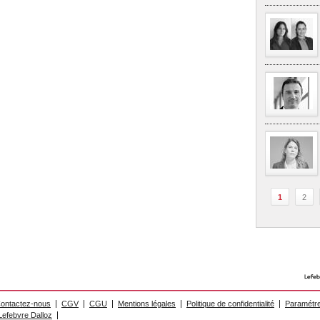
1
2
ontactez-nous
CGV
CGU
Mentions légales
Politique de confidentialité
Paramétre
efebvre Dalloz