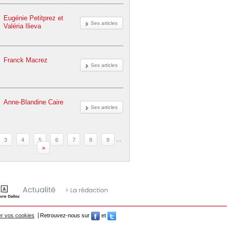
Eugénie Petitprez et
Ses articles
Valéria Ilieva
Franck Macrez
Ses articles
Anne-Blandine Caire
Ses articles
3
4
5
6
7
8
9
…
>
r vos cookies
Retrouvez-nous sur
et