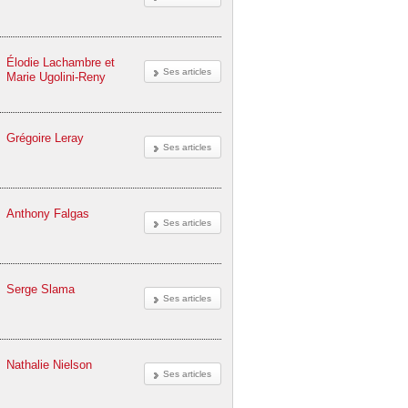
Élodie Lachambre et
Ses articles
Marie Ugolini-Reny
Grégoire Leray
Ses articles
Anthony Falgas
Ses articles
Serge Slama
Ses articles
Nathalie Nielson
Ses articles