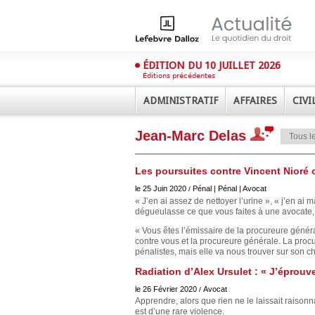
ÉDITION DU 10 JUILLET 2026
Éditions précédentes
ADMINISTRATIF
AFFAIRES
CIVI
Jean-Marc Delas
Les poursuites contre Vincent Nioré o
le 25 Juin 2020
Pénal | Pénal | Avocat
/
« J’en ai assez de nettoyer l’urine », « j’en ai 
dégueulasse ce que vous faites à une avocate, 
Déplier
« Vous êtes l’émissaire de la procureure généra
Administratif
contre vous et la procureure générale. La proc
pénalistes, mais elle va nous trouver sur son c
Déplier
Affaires
Radiation d’Alex Ursulet : « J’éprou
Déplier
le 26 Février 2020
Avocat
/
Civil
Apprendre, alors que rien ne le laissait raisonn
Déplier
est d’une rare violence.