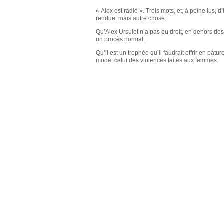
Européen
« Alex est radié ». Trois mots, et, à peine lus, d’
Déplier
rendue, mais autre chose.
Immobilier
Qu’Alex Ursulet n’a pas eu droit, en dehors de
Déplier
un procès normal.
IP/IT
et
Qu’il est un trophée qu’il faudrait offrir en pâtu
Déplier
Communication
mode, celui des violences faites aux femmes.
Pénal
Déplier
Social
Déplier
Avocat