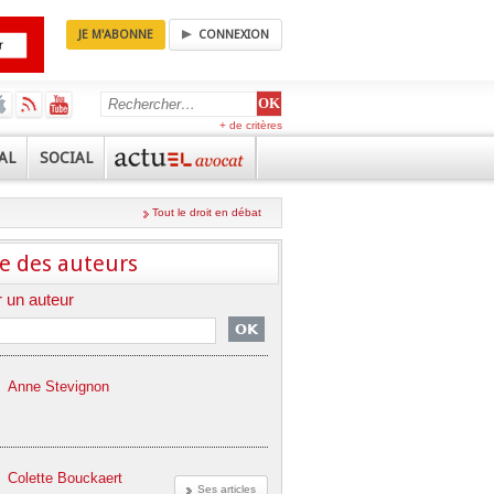
JE M'ABONNE
CONNEXION
+ de critères
AL
SOCIAL
Tout le droit en débat
e des auteurs
 un auteur
Anne Stevignon
Colette Bouckaert
Ses articles