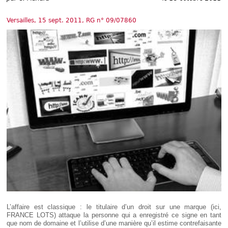
Déplier
Européen
Versailles, 15 sept. 2011, RG n° 09/07860
Déplier
Immobilier
Déplier
IP/IT
et
Déplier
Communication
Pénal
Déplier
Social
Déplier
Avocat
L’affaire est classique : le titulaire d’un droit sur une marque (ici,
FRANCE LOTS) attaque la personne qui a enregistré ce signe en tant
que nom de domaine et l’utilise d’une manière qu’il estime contrefaisante