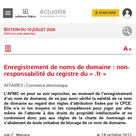
JE M'ABONNE
Menu
ÉDITION DU 10 JUILLET 2026
Éditions précédentes
R
e
c
h
e
r
c
Enregistrement de noms de domaine : non-
h
responsabilité du registre du « .fr »
e
AFFAIRES
Commerce électronique
|
L’AFNIC ne peut se voir reprocher, au moment de l’enregistrement
d’un nom de domaine, de ne pas avoir vérifié la validité de ce nom
Déplier
de domaine au regard des règles d’attribution fixées par le CPCE.
Administratif
Elle n’a ni les moyens ni les compétences pour juger par elle-
Déplier
même de l’atteinte à des droits de propriété intellectuelle et ne
Affaires
contrevient donc pas aux règles de la charte de nommage en
s’abstenant de toute initiative de blocage de ce nom de domaine.
Déplier
Civil
par
C. Manara
le 18 octobre 2011