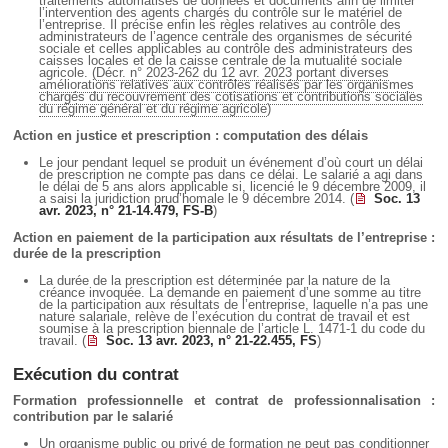
traitements automatisés de données et documents afin de limiter
l’intervention des agents chargés du contrôle sur le matériel de
l’entreprise. Il précise enfin les règles relatives au contrôle des
administrateurs de l’agence centrale des organismes de sécurité
sociale et celles applicables au contrôle des administrateurs des
caisses locales et de la caisse centrale de la mutualité sociale
agricole. (
Décr. n° 2023-262 du 12 avr. 2023 portant diverses
améliorations relatives aux contrôles réalisés par les organismes
chargés du recouvrement des cotisations et contributions sociales
du régime général et du régime agricole
)
Action en justice et prescription : computation des délais
Le jour pendant lequel se produit un événement d’où court un délai
de prescription ne compte pas dans ce délai. Le salarié a agi dans
le délai de 5 ans alors applicable si, licencié le 9 décembre 2009, il
a saisi la juridiction prud’homale le 9 décembre 2014. (
Soc. 13
avr. 2023, n° 21-14.479, FS-B
)
Action en paiement de la participation aux résultats de l’entreprise :
durée de la prescription
La durée de la prescription est déterminée par la nature de la
créance invoquée. La demande en paiement d’une somme au titre
de la participation aux résultats de l’entreprise, laquelle n’a pas une
nature salariale, relève de l’exécution du contrat de travail et est
soumise à la prescription biennale de l’article L. 1471-1 du code du
travail. (
Soc. 13 avr. 2023, n° 21-22.455, FS
)
Exécution du contrat
Formation professionnelle et contrat de professionnalisation :
contribution par le salarié
Un organisme public ou privé de formation ne peut pas conditionner