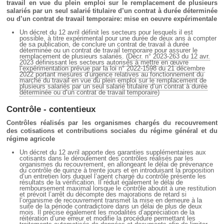
Déplier
travail en vue du plein emploi sur le remplacement de plusieurs
Européen
salariés par un seul salarié titulaire d’un contrat à durée déterminée
ou d’un contrat de travail temporaire: mise en oeuvre expérimentale
Déplier
Immobilier
Un décret du 12 avril définit les secteurs pour lesquels il est
possible, à titre expérimental pour une durée de deux ans à compter
Déplier
de sa publication, de conclure un contrat de travail à durée
IP/IT
déterminée ou un contrat de travail temporaire pour assurer le
remplacement de plusieurs salariés. (
Décr. n° 2023-263 du 12 avr.
et
2023 définissant les secteurs autorisés à mettre en œuvre
Déplier
Communication
l’expérimentation prévue par la loi n° 2022-1598 du 21 décembre
Pénal
2022 portant mesures d’urgence relatives au fonctionnement du
marché du travail en vue du plein emploi sur le remplacement de
Déplier
plusieurs salariés par un seul salarié titulaire d’un contrat à durée
Social
déterminée ou d’un contrat de travail temporaire
)
Déplier
Contrôle - contentieux
Avocat
Contrôles réalisés par les organismes chargés du recouvrement
des cotisations et contributions sociales du régime général et du
régime agricole
Un décret du 12 avril apporte des garanties supplémentaires aux
cotisants dans le déroulement des contrôles réalisés par les
organismes du recouvrement, en allongeant le délai de prévenance
du contrôle de quinze à trente jours et en introduisant la proposition
d’un entretien lors duquel l’agent chargé du contrôle présente les
résultats de la vérification. Il réduit également le délai de
remboursement maximal lorsque le contrôle aboutit à une restitution
et prévoit l’arrêt du décompte des majorations de retard si
l’organisme de recouvrement transmet la mise en demeure à la
suite de la période contradictoire dans un délai de plus de deux
mois. Il précise également les modalités d’appréciation de la
réitération d’une erreur et modifie la procédure permettant les