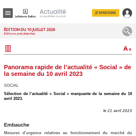
JE M'ABONNE
Menu
ÉDITION DU 10 JUILLET 2026
Éditions précédentes
R
e
c
h
e
r
c
Panorama rapide de l’actualité « Social » de
h
la semaine du 10 avril 2023
e
SOCIAL
Sélection de l’actualité « Social » marquante de la semaine du 10
avril 2023.
Déplier
Administratif
le 21 avril 2023
Déplier
Affaires
Embauche
Déplier
Civil
Mesures d’urgence relatives au fonctionnement du marché du