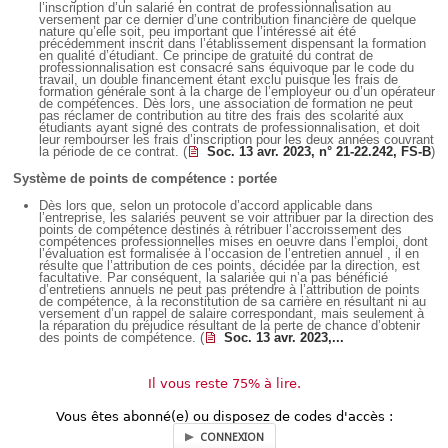
l’inscription d’un salarié en contrat de professionnalisation au
versement par ce dernier d’une contribution financière de quelque
nature qu’elle soit, peu important que l’intéressé ait été
précédemment inscrit dans l’établissement dispensant la formation
en qualité d’étudiant. Ce principe de gratuité du contrat de
professionnalisation est consacré sans équivoque par le code du
travail, un double financement étant exclu puisque les frais de
formation générale sont à la charge de l’employeur ou d’un opérateur
de compétences. Dès lors, une association de formation ne peut
pas réclamer de contribution au titre des frais des scolarité aux
étudiants ayant signé des contrats de professionnalisation, et doit
leur rembourser les frais d’inscription pour les deux années couvrant
la période de ce contrat. (
Soc. 13 avr. 2023, n° 21-22.242, FS-B
)
Système de points de compétence : portée
Dès lors que, selon un protocole d’accord applicable dans
l’entreprise, les salariés peuvent se voir attribuer par la direction des
points de compétence destinés à rétribuer l’accroissement des
compétences professionnelles mises en oeuvre dans l’emploi, dont
l’évaluation est formalisée à l’occasion de l’entretien annuel , il en
résulte que l’attribution de ces points, décidée par la direction, est
facultative. Par conséquent, la salariée qui n’a pas bénéficié
d’entretiens annuels ne peut pas prétendre à l’attribution de points
de compétence, à la reconstitution de sa carrière en résultant ni au
versement d’un rappel de salaire correspondant, mais seulement à
la réparation du préjudice résultant de la perte de chance d’obtenir
des points de compétence. (
Soc. 13 avr. 2023,...
Il vous reste 75% à lire.
Vous êtes abonné(e) ou disposez de codes d'accès :
CONNEXION