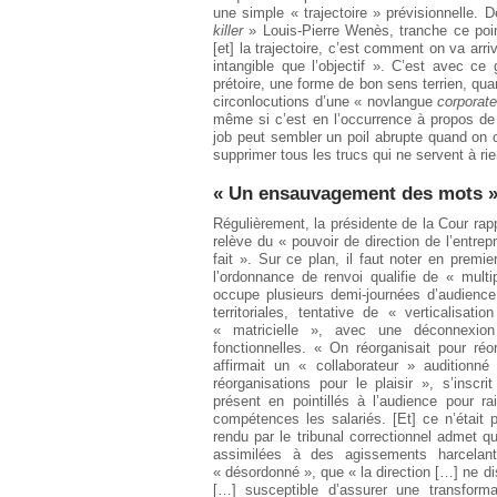
une simple « trajectoire » prévisionnelle.
killer
» Louis-Pierre Wenès, tranche ce point
[et] la trajectoire, c’est comment on va arri
intangible que l’objectif ». C’est avec c
prétoire, une forme de bon sens terrien, qu
circonlocutions d’une « novlangue
corporate
même si c’est en l’occurrence à propos de 
job peut sembler un poil abrupte quand on co
supprimer tous les trucs qui ne servent à rie
« Un ensauvagement des mots 
Régulièrement, la présidente de la Cour rapp
relève du « pouvoir de direction de l’entrep
fait ». Sur ce plan, il faut noter en premie
l’ordonnance de renvoi qualifie de « mult
occupe plusieurs demi-journées d’audience 
territoriales, tentative de « verticalisat
« matricielle », avec une déconnexion
fonctionnelles. « On réorganisait pour réo
affirmait un « collaborateur » auditionn
réorganisations pour le plaisir », s’insc
présent en pointillés à l’audience pour r
compétences les salariés. [Et] ce n’était 
rendu par le tribunal correctionnel admet 
assimilées à des agissements harcelan
« désordonné », que « la direction […] ne dis
[…] susceptible d’assurer une transforma