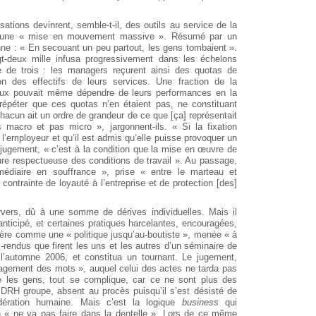
isations devinrent, semble-t-il, des outils au service de la
 d’une « mise en mouvement massive ». Résumé par un
nne : « En secouant un peu partout, les gens tombaient ».
gt-deux mille infusa progressivement dans les échelons
gle de trois : les managers reçurent ainsi des quotas de
on des effectifs de leurs services. Une fraction de la
 eux pouvait même dépendre de leurs performances en la
épéter que ces quotas n’en étaient pas, ne constituant
hacun ait un ordre de grandeur de ce que [ça] représentait
 macro et pas micro », jargonnent-ils. « Si la fixation
e l’employeur et qu’il est admis qu’elle puisse provoquer un
 jugement, « c’est à la condition que la mise en œuvre de
ure respectueuse des conditions de travail ». Au passage,
rmédiaire en souffrance », prise « entre le marteau et
contrainte de loyauté à l’entreprise et de protection [des]
ervers, dû à une somme de dérives individuelles. Mais il
 anticipé, et certaines pratiques harcelantes, encouragées,
dère comme une « politique jusqu’au-boutiste », menée « à
-rendus que firent les uns et les autres d’un séminaire de
l’automne 2006, et constitua un tournant. Le jugement,
vagement des mots », auquel celui des actes ne tarda pas
e les gens, tout se complique, car ce ne sont plus des
e DRH groupe, absent au procès puisqu’il s’est désisté de
ération humaine. Mais c’est la logique
business
qui
« ne va pas faire dans la dentelle ». Lors de ce même