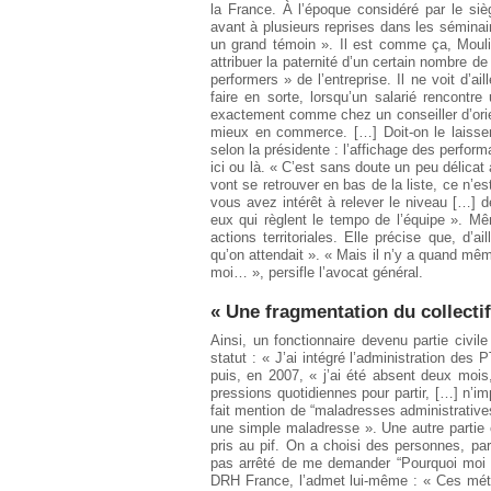
la France. À l’époque considéré par le si
avant à plusieurs reprises dans les séminair
un grand témoin ». Il est comme ça, Mouli
attribuer la paternité d’un certain nombre de 
performers » de l’entreprise. Il ne voit d’a
faire en sorte, lorsqu’un salarié rencontre
exactement comme chez un conseiller d’orient
mieux en commerce. […] Doit-on le laisser 
selon la présidente : l’affichage des perfor
ici ou là. « C’est sans doute un peu délica
vont se retrouver en bas de la liste, ce n’
vous avez intérêt à relever le niveau […] d
eux qui règlent le tempo de l’équipe ». Mê
actions territoriales. Elle précise que, d’a
qu’on attendait ». « Mais il n’y a quand mêm
moi… », persifle l’avocat général.
« Une fragmentation du collectif
Ainsi, un fonctionnaire devenu partie civi
statut : « J’ai intégré l’administration de
puis, en 2007, « j’ai été absent deux mois
pressions quotidiennes pour partir, […] n’im
fait mention de “maladresses administratives”
une simple maladresse ». Une autre partie c
pris au pif. On a choisi des personnes, par
pas arrêté de me demander “Pourquoi moi ? 
DRH France, l’admet lui-même : « Ces métho