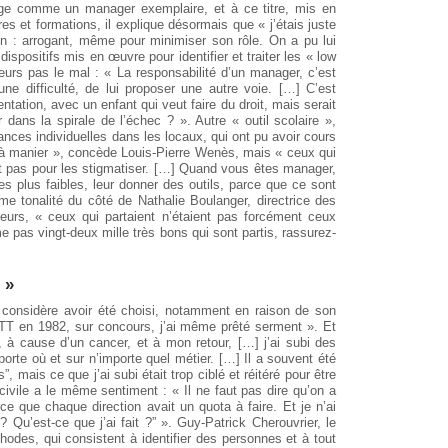
ège comme un manager exemplaire, et à ce titre, mis en
es et formations, il explique désormais que « j’étais juste
n : arrogant, même pour minimiser son rôle. On a pu lui
dispositifs mis en œuvre pour identifier et traiter les « low
illeurs pas le mal : « La responsabilité d’un manager, c’est
 une difficulté, de lui proposer une autre voie. […] C’est
ation, avec un enfant qui veut faire du droit, mais serait
dans la spirale de l’échec ? ». Autre « outil scolaire »,
mances individuelles dans les locaux, qui ont pu avoir cours
t à manier », concède Louis-Pierre Wenès, mais « ceux qui
est pas pour les stigmatiser. […] Quand vous êtes manager,
es plus faibles, leur donner des outils, parce que ce sont
me tonalité du côté de Nathalie Boulanger, directrice des
illeurs, « ceux qui partaient n’étaient pas forcément ceux
e pas vingt-deux mille très bons qui sont partis, rassurez-
 »
le considère avoir été choisi, notamment en raison de son
s PTT en 1982, sur concours, j’ai même prêté serment ». Et
, à cause d’un cancer, et à mon retour, […] j’ai subi des
porte où et sur n’importe quel métier. […] Il a souvent été
, mais ce que j’ai subi était trop ciblé et réitéré pour être
ivile a le même sentiment : « Il ne faut pas dire qu’on a
ce que chaque direction avait un quota à faire. Et je n’ai
Qu’est-ce que j’ai fait ?” ». Guy-Patrick Cherouvrier, le
des, qui consistent à identifier des personnes et à tout