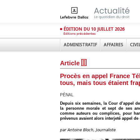
ÉDITION DU 10 JUILLET 2026
Éditions précédentes
ADMINISTRATIF
AFFAIRES
CIVI
Article
Procès en appel France Té
tous, mais tous étaient fr
PÉNAL
Déplier
Depuis six semaines, la Cour d’appel de
Administratif
la personne morale et sept de ses anc
comme auteurs ou complices, pour harcè
Déplier
Affaires
prévenus avaient alors interjeté appel de 
Déplier
par
Antoine Bloch, Journaliste
Civil
Déplier