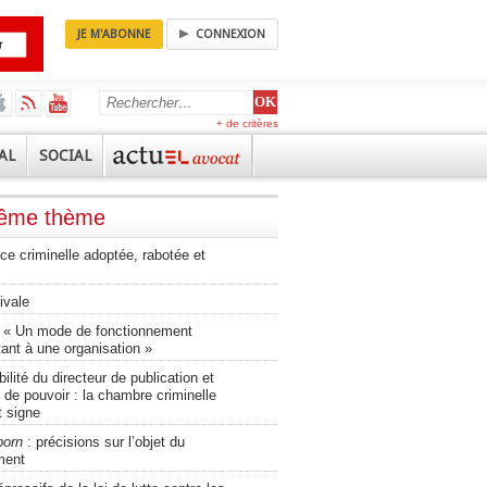
JE M'ABONNE
CONNEXION
+ de critères
AL
SOCIAL
même thème
tice criminelle adoptée, rabotée et
ivale
 « Un mode de fonctionnement
ant à une organisation »
lité du directeur de publication et
 de pouvoir : la chambre criminelle
t signe
porn
: précisions sur l’objet du
ment