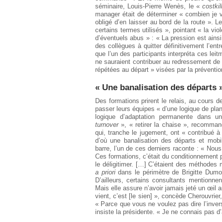
séminaire, Louis-Pierre Wenès, le «
costkil
manager était de déterminer « combien je 
obligé d’en laisser au bord de la route ». L
certains termes utilisés », pointant « la viol
d’éventuels abus » : « La pression est ains
des collègues à quitter définitivement l’ent
que l’un des participants interpréta ces lei
ne sauraient contribuer au redressement de l’
répétées au départ » visées par la préventio
« Une banalisation des départs 
Des formations prirent le relais, au cours
passer leurs équipes « d’une logique de pla
logique d’adaptation permanente dans un
turnover
», « retirer la chaise », recomman
qui, tranche le jugement, ont « contribué à s
d’où une banalisation des départs et mobi
barre, l’un de ces derniers raconte : « Nou
Ces formations, c’était du conditionnement ps
le déligitimer. […] C’étaient des méthodes 
a priori
dans le périmètre de Brigitte Dumo
D’ailleurs, certains consultants mentionn
Mais elle assure n’avoir jamais jeté un œil
vient, c’est [le sien] », concède Cherouvrie
« Parce que vous ne voulez pas dire l’invers
insiste la présidente. « Je ne connais pas d