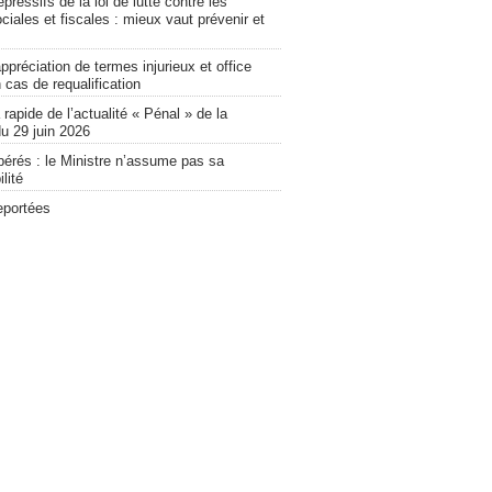
pressifs de la loi de lutte contre les
ciales et fiscales : mieux vaut prévenir et
ppréciation de termes injurieux et office
 cas de requalification
apide de l’actualité « Pénal » de la
u 29 juin 2026
bérés : le Ministre n’assume pas sa
lité
eportées