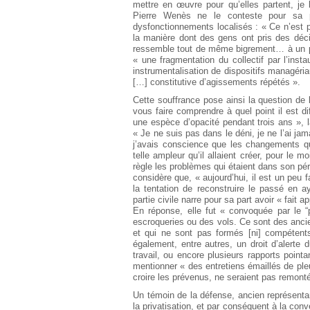
mettre en œuvre pour qu’elles partent, je 
Pierre Wenès ne le conteste pour sa p
dysfonctionnements localisés : « Ce n’est pa
la manière dont des gens ont pris des déc
ressemble tout de même bigrement… à un pr
« une fragmentation du collectif par l’inst
instrumentalisation de dispositifs managéria
[…] constitutive d’agissements répétés ».
Cette souffrance pose ainsi la question de
vous faire comprendre à quel point il est d
une espèce d’opacité pendant trois ans », 
« Je ne suis pas dans le déni, je ne l’ai jama
j’avais conscience que les changements qui
telle ampleur qu’il allaient créer, pour le 
règle les problèmes qui étaient dans son pé
considère que, « aujourd’hui, il est un peu f
la tentation de reconstruire le passé en 
partie civile narre pour sa part avoir « fait
En réponse, elle fut « convoquée par le 
escroqueries ou des vols. Ce sont des ancie
et qui ne sont pas formés [ni] compétents
également, entre autres, un droit d’alert
travail, ou encore plusieurs rapports point
mentionner « des entretiens émaillés de pleu
croire les prévenus, ne seraient pas remont
Un témoin de la défense, ancien représentan
la privatisation, et par conséquent à la con