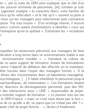
ler
», prit la suite du DRH pour expliquer que le rôle d’un
vais pouvoir emmener de personnes, [et] combien je suis
e jugement souligne « le caractère direct, voire familier de
ence qu’ils véhiculent » et le fait qu’il « ouvrent la porte à
i mise sur les managers pour sélectionner puis convaincre
reprise. Par tout moyen ». D’un échange interne, il ressort
tmotivs comme autant d’exhortations à identifier « ceux qui
entreprise qu’en la quittant ». Entraînant les « incitations
n.
»
 desquelles fut notamment préconisé aux managers de faire
nification à long terme dans un environnement stable à une
 environnement instable ». « Introduire la culture du
da un autre support de formation. Autant de formulations
ervir l’objectif de déflation des effectifs en le martelant,
lités forcées dans l’esprit des managers formés ». À la
s étions des missionnaires dans un laboratoire managérial.
ychologique. […] Il fallait infantiliser le personnel jusqu’à
machiavéliques, de tortionnaires ». Ces formations étaient
nt, directrice du développement personnel, puis des RH.
ent des interactions avec « UNE » responsable de projet.
 au moindre support de formation : « Le premier nom qui me
r, le DRH France, « mais ce n’est sans doute pas le bon ».
e de ce qu’elle a dit, ou parce que ce n’était pas elle ? »,
’autre chef de projet femme… », lâche-t-il finalement.