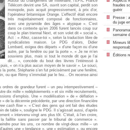
Autour du changement de millénaire, l’EPIC France
Aspects ré
Télécom devint une SA, ouvrit son capital, perdit son
fraudes so
monopole, puis acquit progressivement, à prix d’or,
guérir
l’opérateur britannique Orange. L’effectif était encore
Presse : a
très majoritairement composé de fonctionnaires,
du juge en
avec une pyramide des âges « atypique ». C’est
dans ce contexte qu’en 2006 furent lancés coup sur
Panorama r
coup le plan triennal Next, et son volet dit « social »,
semaine d
Act : « Allez, casse-toi », selon la traduction libre de
syndicalistes maison. Le PDG d’alors, Didier
Mineurs li
Lombard, exigea des départs « d’une façon ou d’une
responsabi
autre, par la fenêtre ou par la porte ». « Je ne m’en
Éditions r
souviens plus, mais si tout le monde dit que je l’ai
dit… », concède du bout des lèvres l’intéressé à
puis, « on n’a plus aucun moyen de le savoir ». Le souci,
s la porte, Stéphanie s’en fut précisément par une fenêtre,
rain, ou que Rémy s’immolait par le feu… On recense ainsi
rs ordres de grandeur furent – un peu intempestivement –
e dix mille « redéploiements » et six mille recrutements,
ressions d’emplois. Une « modélisation » de « déflation »
ie » de la décennie précédente, par une direction financière
free cash flow
». « C’est des gens qui ont fait des études
oin de table », souligne le PDG. Il s’agissait aussi, d’après
ent » intervenu vingt ans plus tôt. C’était, à l’en croire,
 la faillite sans passer par le tribunal de commerce ».
tteindre pour les uns, ce nombre de vingt-deux mille – un
 d’autres une « tendance », une « estimation », ou encore