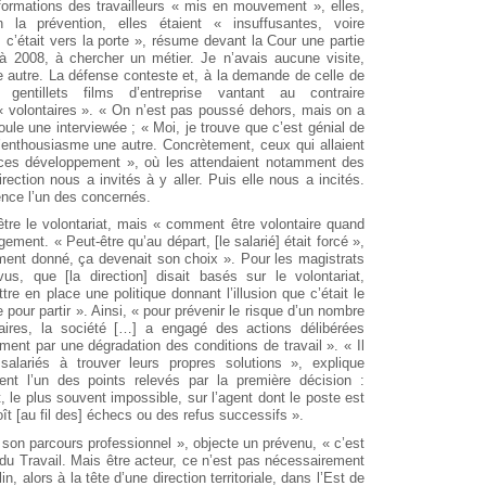
formations des travailleurs « mis en mouvement », elles,
on la prévention, elles étaient « insuffusantes, voire
c’était vers la porte », résume devant la Cour une partie
 à 2008, à chercher un métier. Je n’avais aucune visite,
 autre. La défense conteste et, à la demande de celle de
entillets films d’entreprise vantant au contraire
 volontaires ». « On n’est pas poussé dehors, mais on a
ule une interviewée ; « Moi, je trouve que c’est génial de
s’enthousiasme une autre. Concrètement, ceux qui allaient
paces développement », où les attendaient notamment des
irection nous a invités à y aller. Puis elle nous a incités.
ience l’un des concernés.
 être le volontariat, mais « comment être volontaire quand
gement. « Peut-être qu’au départ, [le salarié] était forcé »,
ent donné, ça devenait son choix ». Pour les magistrats
s, que [la direction] disait basés sur le volontariat,
re en place une politique donnant l’illusion que c’était le
re pour partir ». Ainsi, « pour prévenir le risque d’un nombre
taires, la société […] a engagé des actions délibérées
ement par une dégradation des conditions de travail ». « Il
s salariés à trouver leurs propres solutions », explique
nt l’un des points relevés par la première décision :
 le plus souvent impossible, sur l’agent dont le poste est
ît [au fil des] échecs ou des refus successifs ».
de son parcours professionnel », objecte un prévenu, « c’est
du Travail. Mais être acteur, ce n’est pas nécessairement
, alors à la tête d’une direction territoriale, dans l’Est de