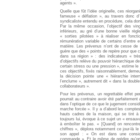
agents ».
Quelle que fût l’idée originelle, ces réorgan
fameuse « déflation », au travers donc
syndicaliste entendu en procédure, cela do
Par la même occasion, l’objectif des vin
inférieurs, au gré d’une bonne vieille rè
« sorties pilotées » à réaliser en foncti
rémunération variable de certains d’entre
matière. Les prévenus n’ont de cesse de r
guère que des « points de repère pour que c
dans sa région » : des indicateurs « très
d’objectifs relève du pouvoir hiérarchique d
certain stress ou une pression », estime le
ces objectifs, fixés raisonnablement, deme
la décision pointe une « hiérarchie inte
l’enclume », autrement dit « dans la double 
collaborateurs ».
Pour les prévenus, un regrettable effet p
pourrait au contraire avoir été parfaitement
dans l’optique de ce que le jugement consi
marche forcée ». Il y a d’abord les comptes
hauts cadres de la maison, qui se tint à 
toujours lui, évoque à ce sujet un « ensau
à emboîter le pas. « [Quand] on rencontr
chiffres », déplora notamment ce jour-là l
son appel : « On est dans une consid
commande ». Et le même de prédire qu’on 