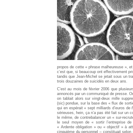
Européen
Déplier
Immobilier
Déplier
IP/IT
et
Déplier
Communication
Pénal
Déplier
Social
Déplier
Avocat
propos de cette « phrase malheureuse », et 
c’est que, si beaucoup ont effectivement pri
tandis que Jean-Michel se jetait sous un t
trois douzaines de suicidés en deux ans.
C’est au mois de février 2006 que plusieu
annoncés par un communiqué de presse. Outr
on tablait alors sur vingt-deux mille supp
(sic) pondue, sur la base des « flux de sort
qui en espérait « sept milliards d’euros de
sérieuses, hein, ça n’a pas été fait sur un c
le même, de contrebalancer un « sur-recrutem
le seul moyen de « sortir l’entreprise de
« Ardente obligation » ou « objectif » à a
cinquième du personnel – constituait selon