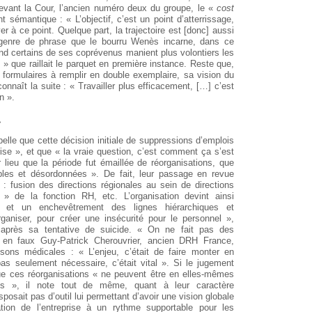
 Devant la Cour, l’ancien numéro deux du groupe, le «
cost
 sémantique : « L’objectif, c’est un point d’atterrissage,
ver à ce point. Quelque part, la trajectoire est [donc] aussi
e genre de phrase que le bourru Wenès incarne, dans ce
and certains de ses coprévenus manient plus volontiers les
» que raillait le parquet en première instance. Reste que,
formulaires à remplir en double exemplaire, sa vision du
nnaît la suite : « Travailler plus efficacement, […] c’est
n ».
»
elle que cette décision initiale de suppressions d’emplois
rise », et que « la vraie question, c’est comment ça s’est
r lieu que la période fut émaillée de réorganisations, que
iples et désordonnées ». De fait, leur passage en revue
: fusion des directions régionales au sein de directions
ion » de la fonction RH, etc. L’organisation devint ainsi
 et un enchevêtrement des lignes hiérarchiques et
rganiser, pour créer une insécurité pour le personnel »,
é après sa tentative de suicide. « On ne fait pas des
rit en faux Guy-Patrick Cherouvrier, ancien DRH France,
aisons médicales : « L’enjeu, c’était de faire monter en
pas seulement nécessaire, c’était vital ». Si le jugement
que ces réorganisations « ne peuvent être en elles-mêmes
ts », il note tout de même, quant à leur caractère
posait pas d’outil lui permettant d’avoir une vision globale
tion de l’entreprise à un rythme supportable pour les