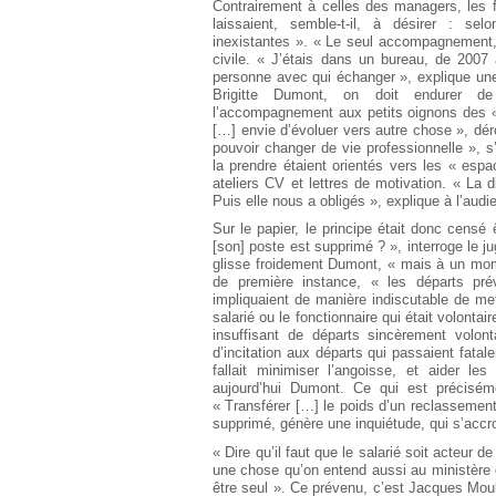
Contrairement à celles des managers, les 
laissaient, semble-t-il, à désirer : sel
inexistantes ». « Le seul accompagnement, 
civile. « J’étais dans un bureau, de 2007
personne avec qui échanger », explique une
Brigitte Dumont, on doit endurer de g
l’accompagnement aux petits oignons des «
[…] envie d’évoluer vers autre chose », déro
pouvoir changer de vie professionnelle », 
la prendre étaient orientés vers les « es
ateliers CV et lettres de motivation. « La d
Puis elle nous a obligés », explique à l’aud
Sur le papier, le principe était donc censé
[son] poste est supprimé ? », interroge le ju
glisse froidement Dumont, « mais à un mom
de première instance, « les départs prévu
impliquaient de manière indiscutable de mett
salarié ou le fonctionnaire qui était volontai
insuffisant de départs sincèrement volon
d’incitation aux départs qui passaient fatal
fallait minimiser l’angoisse, et aider le
aujourd’hui Dumont. Ce qui est préciséme
« Transférer […] le poids d’un reclassement,
supprimé, génère une inquiétude, qui s’accro
« Dire qu’il faut que le salarié soit acteur 
une chose qu’on entend aussi au ministère 
être seul ». Ce prévenu, c’est Jacques Moulin