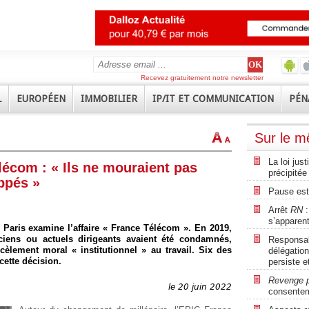
Recevez gratuitement notre newsletter
L
EUROPÉEN
IMMOBILIER
IP/IT ET COMMUNICATION
PÉN
Sur le 
La loi jus
lécom : « Ils ne mouraient pas
précipitée
appés »
Pause est
Arrêt
RN
:
s’apparent
 Paris examine l’affaire « France Télécom ». En 2019,
iens ou actuels dirigeants avaient été condamnés,
Responsabi
lement moral « institutionnel » au travail. Six des
délégation
cette décision.
persiste e
Revenge 
le 20 juin 2022
consente