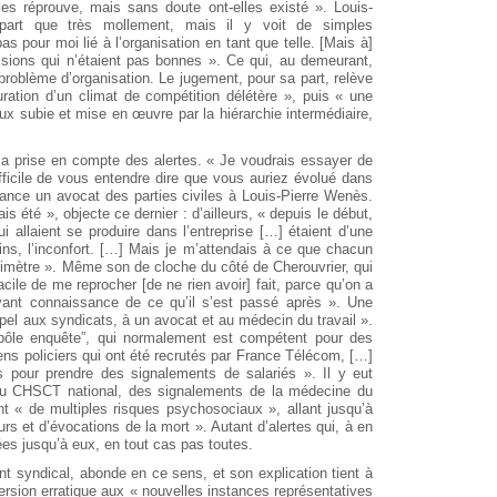
les réprouve, mais sans doute ont-elles existé ». Louis-
art que très mollement, mais il y voit de simples
s pour moi lié à l’organisation en tant que telle. [Mais à]
isions qui n’étaient pas bonnes ». Ce qui, au demeurant,
oblème d’organisation. Le jugement, pour sa part, relève
auration d’un climat de compétition délétère », puis « une
ux subie et mise en œuvre par la hiérarchie intermédiaire,
 la prise en compte des alertes. « Je voudrais essayer de
ifficile de vous entendre dire que vous auriez évolué dans
lance un avocat des parties civiles à Louis-Pierre Wenès.
is été », objecte ce dernier : d’ailleurs, « depuis le début,
 allaient se produire dans l’entreprise […] étaient d’une
moins, l’inconfort. […] Mais je m’attendais à ce que chacun
rimètre ». Même son de cloche du côté de Cherouvrier, qui
acile de me reprocher [de ne rien avoir] fait, parce qu’on a
ayant connaissance de ce qu’il s’est passé après ». Une
 appel aux syndicats, à un avocat et au médecin du travail ».
“pôle enquête”, qui normalement est compétent pour des
ns policiers qui ont été recrutés par France Télécom, […]
 pour prendre des signalements de salariés ». Il y eut
e du CHSCT national, des signalements de la médecine du
ant « de multiples risques psychosociaux », allant jusqu’à
rs et d’évocations de la mort ». Autant d’alertes qui, à en
ées jusqu’à eux, en tout cas pas toutes.
t syndical, abonde en ce sens, et son explication tient à
version erratique aux « nouvelles instances représentatives