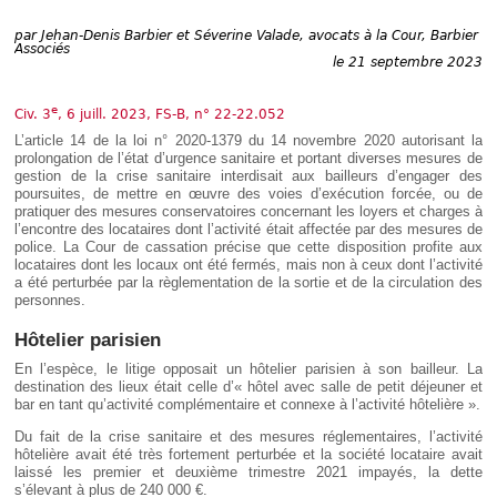
Déplier
Européen
par
Jehan-Denis Barbier et Séverine Valade, avocats à la Cour, Barbier
Associés
Déplier
le 21 septembre 2023
Immobilier
Déplier
IP/IT
e
Civ. 3
, 6 juill. 2023, FS-B, n° 22-22.052
et
Déplier
L’article 14 de la loi n° 2020-1379 du 14 novembre 2020 autorisant la
Communication
Pénal
prolongation de l’état d’urgence sanitaire et portant diverses mesures de
gestion de la crise sanitaire interdisait aux bailleurs d’engager des
Déplier
poursuites, de mettre en œuvre des voies d’exécution forcée, ou de
Social
pratiquer des mesures conservatoires concernant les loyers et charges à
Déplier
l’encontre des locataires dont l’activité était affectée par des mesures de
Avocat
police. La Cour de cassation précise que cette disposition profite aux
locataires dont les locaux ont été fermés, mais non à ceux dont l’activité
a été perturbée par la règlementation de la sortie et de la circulation des
personnes.
Hôtelier parisien
En l’espèce, le litige opposait un hôtelier parisien à son bailleur. La
destination des lieux était celle d’« hôtel avec salle de petit déjeuner et
bar en tant qu’activité complémentaire et connexe à l’activité hôtelière ».
Du fait de la crise sanitaire et des mesures réglementaires, l’activité
hôtelière avait été très fortement perturbée et la société locataire avait
laissé les premier et deuxième trimestre 2021 impayés, la dette
s’élevant à plus de 240 000 €.