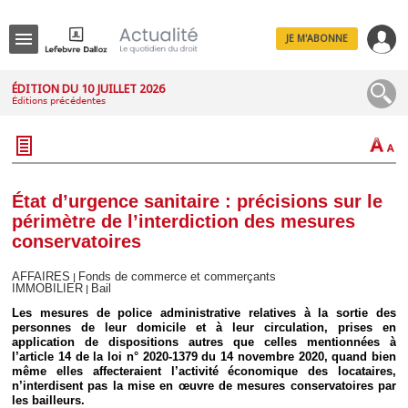
JE M'ABONNE
Menu
ÉDITION DU 10 JUILLET 2026
Éditions précédentes
R
e
c
h
e
r
c
État d’urgence sanitaire : précisions sur le
h
périmètre de l’interdiction des mesures
e
conservatoires
AFFAIRES
Fonds de commerce et commerçants
|
IMMOBILIER
Bail
|
Déplier
Les mesures de police administrative relatives à la sortie des
Administratif
personnes de leur domicile et à leur circulation, prises en
Déplier
application de dispositions autres que celles mentionnées à
Affaires
l’article 14 de la loi n° 2020-1379 du 14 novembre 2020, quand bien
même elles affecteraient l’activité économique des locataires,
Déplier
n’interdisent pas la mise en œuvre de mesures conservatoires par
Civil
les bailleurs.