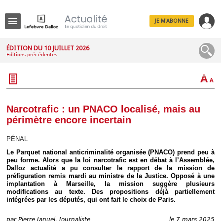
JE M'ABONNE
Menu
ÉDITION DU 10 JUILLET 2026
Éditions précédentes
R
e
c
h
e
r
c
Narcotrafic : un PNACO localisé, mais au
h
périmètre encore incertain
e
PÉNAL
Le Parquet national anticriminalité organisée (PNACO) prend peu à
peu forme. Alors que la loi narcotrafic est en débat à l’Assemblée,
Déplier
Dalloz actualité a pu consulter le rapport de la mission de
Administratif
préfiguration remis mardi au ministre de la Justice. Opposé à une
Déplier
implantation à Marseille, la mission suggère plusieurs
Affaires
modifications au texte. Des propositions déjà partiellement
intégrées par les députés, qui ont fait le choix de Paris.
Déplier
Civil
par
Pierre Januel, Journaliste
le 7 mars 2025