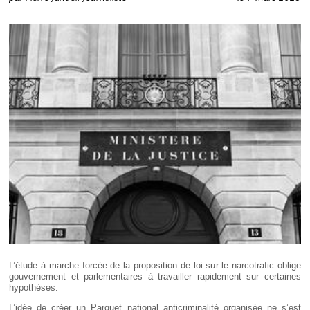
Déplier
Européen
Déplier
Immobilier
Déplier
IP/IT
et
Déplier
Communication
Pénal
Déplier
Social
Déplier
Avocat
L’
étude
à marche forcée de la proposition de loi sur le narcotrafic oblige
gouvernement et parlementaires à travailler rapidement sur certaines
hypothèses.
L’idée de créer un Parquet national anticriminalité organisée ne s’est