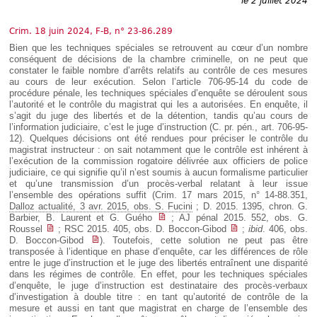
le 2 juillet 2024
Déplier
Européen
Crim. 18 juin 2024, F-B, n° 23-86.289
Déplier
Immobilier
Bien que les techniques spéciales se retrouvent au cœur d’un nombre
conséquent de décisions de la chambre criminelle, on ne peut que
Déplier
constater le faible nombre d’arrêts relatifs au contrôle de ces mesures
IP/IT
et
au cours de leur exécution. Selon l’article 706-95-14 du code de
Déplier
Communication
procédure pénale, les techniques spéciales d’enquête se déroulent sous
Pénal
l’autorité et le contrôle du magistrat qui les a autorisées. En enquête, il
s’agit du juge des libertés et de la détention, tandis qu’au cours de
Déplier
l’information judiciaire, c’est le juge d’instruction (C. pr. pén., art. 706-95-
Social
12). Quelques décisions ont été rendues pour préciser le contrôle du
Déplier
magistrat instructeur : on sait notamment que le contrôle est inhérent à
Avocat
l’exécution de la commission rogatoire délivrée aux officiers de police
judiciaire, ce qui signifie qu’il n’est soumis à aucun formalisme particulier
et qu’une transmission d’un procès-verbal relatant à leur issue
l’ensemble des opérations suffit (Crim. 17 mars 2015, n° 14-88.351,
Dalloz actualité, 3 avr. 2015, obs. S. Fucini
; D. 2015. 1395, chron. G.
Barbier, B. Laurent et G. Guého
; AJ pénal 2015. 552, obs. G.
Roussel
; RSC 2015. 405, obs. D. Boccon-Gibod
;
ibid
. 406, obs.
D. Boccon-Gibod
). Toutefois, cette solution ne peut pas être
transposée à l’identique en phase d’enquête, car les différences de rôle
entre le juge d’instruction et le juge des libertés entraînent une disparité
dans les régimes de contrôle. En effet, pour les techniques spéciales
d’enquête, le juge d’instruction est destinataire des procès-verbaux
d’investigation à double titre : en tant qu’autorité de contrôle de la
mesure et aussi en tant que magistrat en charge de l’ensemble des