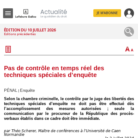
JE M'ABONNE
Menu
ÉDITION DU 10 JUILLET 2026
Éditions précédentes
R
e
c
h
e
r
c
Pas de contrôle en temps réel des
h
techniques spéciales d’enquête
e
PÉNAL
Enquête
|
Selon la chambre criminelle, le contrôle par le juge des libertés des
Déplier
techniques spéciales d’enquête ne doit pas être effectué dès
Administratif
l’accomplissement des mesures autorisées ; seule la
communication par le procureur de la République des procès-
Déplier
verbaux établis dans ce cadre doit être immédiate.
Affaires
Déplier
par
Théo Scherer, Maître de conférences à l’Université de Caen
Civil
Normandie