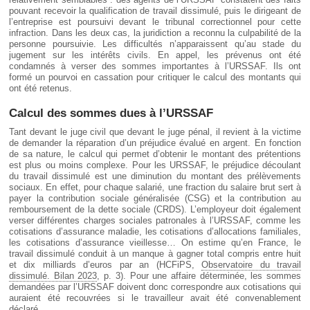
pouvant recevoir la qualification de travail dissimulé, puis le dirigeant de
l’entreprise est poursuivi devant le tribunal correctionnel pour cette
infraction. Dans les deux cas, la juridiction a reconnu la culpabilité de la
personne poursuivie. Les difficultés n’apparaissent qu’au stade du
jugement sur les intérêts civils. En appel, les prévenus ont été
condamnés à verser des sommes importantes à l’URSSAF. Ils ont
formé un pourvoi en cassation pour critiquer le calcul des montants qui
ont été retenus.
Calcul des sommes dues à l’URSSAF
Tant devant le juge civil que devant le juge pénal, il revient à la victime
de demander la réparation d’un préjudice évalué en argent. En fonction
de sa nature, le calcul qui permet d’obtenir le montant des prétentions
est plus ou moins complexe. Pour les URSSAF, le préjudice découlant
du travail dissimulé est une diminution du montant des prélèvements
sociaux. En effet, pour chaque salarié, une fraction du salaire brut sert à
payer la contribution sociale généralisée (CSG) et la contribution au
remboursement de la dette sociale (CRDS). L’employeur doit également
verser différentes charges sociales patronales à l’URSSAF, comme les
cotisations d’assurance maladie, les cotisations d’allocations familiales,
les cotisations d’assurance vieillesse… On estime qu’en France, le
travail dissimulé conduit à un manque à gagner total compris entre huit
et dix milliards d’euros par an (HCFiPS,
Observatoire du travail
dissimulé. Bilan 2023
, p. 3). Pour une affaire déterminée, les sommes
demandées par l’URSSAF doivent donc correspondre aux cotisations qui
auraient été recouvrées si le travailleur avait été convenablement
déclaré.