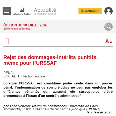
JE M'ABONNE
Menu
ÉDITION DU 10 JUILLET 2026
Éditions précédentes
R
e
c
h
e
r
c
Rejet des dommages-intérêts punitifs,
h
même pour l’URSSAF
e
PÉNAL
SOCIAL
Protection sociale
|
Lorsque l’URSSAF est constituée partie civile dans un procès
Déplier
pénal, l’indemnisation de son préjudice ne peut pas englober les
Administratif
différentes pénalités qui auraient été susceptibles d’être
prononcées à l’issue d’un contrôle administratif.
Déplier
Affaires
par
Théo Scherer, Maître de conférences, Université de Caen
Déplier
Normandie, Institut caennais de recherche juridique (UR 967)
Civil
le 7 février 2025