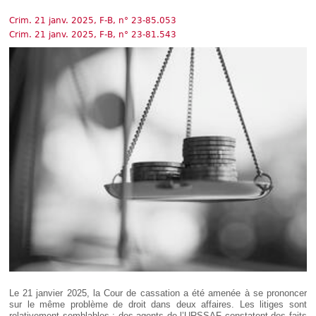
Déplier
Européen
Crim. 21 janv. 2025, F-B, n° 23-85.053
Déplier
Crim. 21 janv. 2025, F-B, n° 23-81.543
Immobilier
Déplier
IP/IT
et
Déplier
Communication
Pénal
Déplier
Social
Déplier
Avocat
Le 21 janvier 2025, la Cour de cassation a été amenée à se prononcer
sur le même problème de droit dans deux affaires. Les litiges sont
relativement semblables : des agents de l’URSSAF constatent des faits