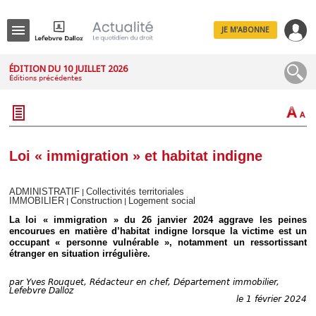
JE M'ABONNE
Menu
ÉDITION DU 10 JUILLET 2026
Éditions précédentes
R
e
c
h
e
r
c
Loi « immigration » et habitat indigne
h
e
ADMINISTRATIF
Collectivités territoriales
|
IMMOBILIER
Construction
Logement social
|
|
La loi « immigration » du 26 janvier 2024 aggrave les peines
encourues en matière d’habitat indigne lorsque la victime est un
Déplier
occupant « personne vulnérable », notamment un ressortissant
Administratif
étranger en situation irrégulière.
Déplier
Affaires
par
Yves Rouquet, Rédacteur en chef, Département immobilier,
Déplier
Lefebvre Dalloz
le 1 février 2024
Civil