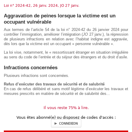
Déplier
Loi n° 2024-42, 26 janv. 2024, JO 27 janv.
Européen
Déplier
Aggravation de peines lorsque la victime est un
Immobilier
occupant vulnérable
Déplier
IP/IT
Aux termes de l’article 54 de la loi n° 2024-42 du 26 janvier 2024 pour
et
contrôler l’immigration, améliorer l’intégration (
JO
27 janv.), la répression
Déplier
Communication
de plusieurs infractions en relation avec l’habitat indigne est aggravée,
Pénal
dès lors que la victime est un occupant « personne vulnérable ».
Déplier
La loi vise, notamment, le « ressortissant étranger en situation irrégulière
Social
au sens du code de l’entrée et du séjour des étrangers et du droit d’asile.
Déplier
Avocat
Infractions concernées
Plusieurs infractions sont concernées.
Refus d’exécuter des travaux de sécurité et de salubrité
En cas de refus délibéré et sans motif légitime d’exécuter les travaux et
mesures prescrits en matière de sécurité et de salubrité des...
Il vous reste 75% à lire.
Vous êtes abonné(e) ou disposez de codes d'accès :
CONNEXION