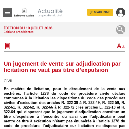
JE M'ABONNE
Menu
ÉDITION DU 10 JUILLET 2026
Éditions précédentes
R
e
c
h
e
r
c
Un jugement de vente sur adjudication par
h
licitation ne vaut pas titre d’expulsion
e
CIVIL
En matière de licitation, pour le déroulement de la vente aux
enchères, l’article 1278 du code de procédure civile déclare
Déplier
communes à la licitation les dispositions du code des procédures
Administratif
civiles d’exécution des articles R. 322-39 à R. 322-49, R. 322-59, R.
Déplier
322-61, R. 322-62, R. 322-66 à R. 322-72 ; les articles L. 322-13 et R.
Affaires
322-64 qui disposent que le jugement d’adjudication constitue un
titre d’expulsion à l’encontre du saisi que l’adjudicataire peut
Déplier
mettre ce titre à exécution n’étant pas énumérés à l’article 1278 du
Civil
code de procédure, l’adjudicataire sur licitation ne dispose pas