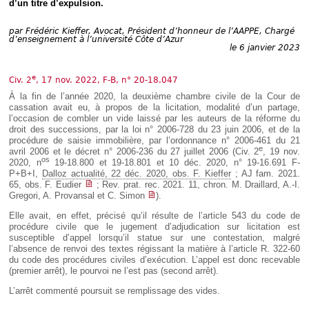
d’un titre d’expulsion.
Déplier
Européen
Déplier
par
Frédéric Kieffer, Avocat, Président d’honneur de l’AAPPE, Chargé
d’enseignement à l’université Côte d’Azur
Immobilier
le 6 janvier 2023
Déplier
IP/IT
e
et
Civ. 2
, 17 nov. 2022, F-B, n° 20-18.047
Déplier
Communication
À la fin de l’année 2020, la deuxième chambre civile de la Cour de
Pénal
cassation avait eu, à propos de la licitation, modalité d’un partage,
Déplier
l’occasion de combler un vide laissé par les auteurs de la réforme du
Social
droit des successions, par la loi n° 2006-728 du 23 juin 2006, et de la
procédure de saisie immobilière, par l’ordonnance n° 2006-461 du 21
Déplier
e
avril 2006 et le décret n° 2006-236 du 27 juillet 2006 (Civ. 2
, 19 nov.
Avocat
os
2020, n
19-18.800 et 19-18.801 et 10 déc. 2020, n° 19-16.691 F-
P+B+I,
Dalloz actualité, 22 déc. 2020, obs. F. Kieffer
; AJ fam. 2021.
65, obs. F. Eudier
; Rev. prat. rec. 2021. 11, chron. M. Draillard, A.-I.
Gregori, A. Provansal et C. Simon
).
Elle avait, en effet, précisé qu’il résulte de l’article 543 du code de
procédure civile que le jugement d’adjudication sur licitation est
susceptible d’appel lorsqu’il statue sur une contestation, malgré
l’absence de renvoi des textes régissant la matière à l’article R. 322-60
du code des procédures civiles d’exécution. L’appel est donc recevable
(premier arrêt), le pourvoi ne l’est pas (second arrêt).
L’arrêt commenté poursuit se remplissage des vides.