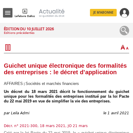
JE M'ABONNE
Menu
ÉDITION DU 10 JUILLET 2026
Éditions précédentes
R
e
c
h
e
r
c
Guichet unique électronique des formalités
h
des entreprises : le décret d’application
e
AFFAIRES
Sociétés et marchés financiers
|
Un décret du 18 mars 2021 décrit le fonctionnement du guichet
unique pour les formalités des entreprises institué par la loi Pacte
Déplier
du 22 mai 2019 en vue de simplifier la vie des entreprises.
Administratif
Déplier
par
Leila Admi
le 1 avril 2021
Affaires
Déplier
Décr. n° 2021-300, 18 mars 2021, JO 21 mars
Civil
Créé par la loi Pacte du 22 mai 2019, le « guichet unique électronique