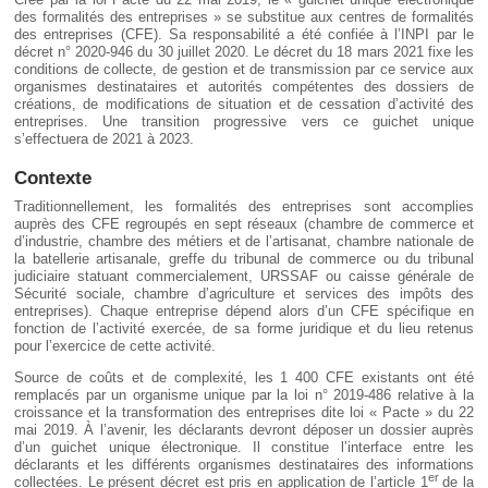
Déplier
des formalités des entreprises » se substitue aux centres de formalités
Européen
des entreprises (CFE). Sa responsabilité a été confiée à l’INPI par le
Déplier
décret n° 2020-946 du 30 juillet 2020. Le décret du 18 mars 2021 fixe les
Immobilier
conditions de collecte, de gestion et de transmission par ce service aux
organismes destinataires et autorités compétentes des dossiers de
Déplier
créations, de modifications de situation et de cessation d’activité des
IP/IT
entreprises. Une transition progressive vers ce guichet unique
et
Déplier
s’effectuera de 2021 à 2023.
Communication
Pénal
Contexte
Déplier
Social
Traditionnellement, les formalités des entreprises sont accomplies
auprès des CFE regroupés en sept réseaux (chambre de commerce et
Déplier
Avocat
d’industrie, chambre des métiers et de l’artisanat, chambre nationale de
la batellerie artisanale, greffe du tribunal de commerce ou du tribunal
judiciaire statuant commercialement, URSSAF ou caisse générale de
Sécurité sociale, chambre d’agriculture et services des impôts des
entreprises). Chaque entreprise dépend alors d’un CFE spécifique en
fonction de l’activité exercée, de sa forme juridique et du lieu retenus
pour l’exercice de cette activité.
Source de coûts et de complexité, les 1 400 CFE existants ont été
remplacés par un organisme unique par la loi n° 2019-486 relative à la
croissance et la transformation des entreprises dite loi « Pacte » du 22
mai 2019. À l’avenir, les déclarants devront déposer un dossier auprès
d’un guichet unique électronique. Il constitue l’interface entre les
déclarants et les différents organismes destinataires des informations
er
collectées. Le présent décret est pris en application de l’article 1
de la