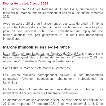
Déplier
Dossier de presse, 7 sept. 2023
Européen
Le 7 septembre 2023, les Notaires du Grand Paris, ont présenté les
Déplier
résultats du marché immobilier résidentiel ancien au deuxième trimestre
Immobilier
2023.
Déplier
Avec un accès difficile au financement et des taux de crédit à l’habitat
IP/IT
et
au plus haut depuis dix ans, le marché transactionnel se trouve toujours
Déplier
Communication
privé de son principal moteur pour l’investissement impliquant une
Pénal
baisse annuelle des prix généralisés et un recul des transactions
immobilières.
Déplier
Social
Marché immobilier en Île-de-France
Déplier
Avocat
Les chiffres communiqués par les Notaires du Grand Paris
montrent une
e
baisse d’un quart des volumes de ventes au 2
trimestre 2023 par
e
rapport au 2
trimestre 2022 en région Île-de-France.
Par ailleurs, le marché a été morne au printemps.
Les ventes réalisées correspondent souvent, à des transactions
contraintes (divorce, succession, changement professionnel ou
familial…).
La baisse des volumes de ventes pèse désormais sur les prix qui
reculent de 3,1 % en un an sur l’ensemble de la région.
Le marché de la maison ancienne
a subi une forte baisse de l’activité de
e
27 % par rapport au 2
trimestre 2022 s’inscrivant désormais à 18 % en