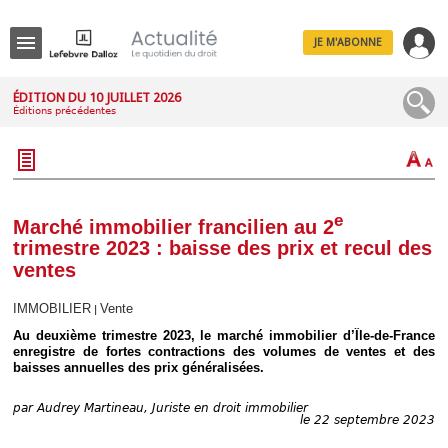
JE M'ABONNE
Menu
ÉDITION DU 10 JUILLET 2026
Éditions précédentes
R
e
c
h
e
r
c
e
Marché immobilier francilien au 2
h
trimestre 2023 : baisse des prix et recul des
e
ventes
IMMOBILIER
Vente
|
Déplier
Au deuxième trimestre 2023, le marché immobilier d’Île-de-France
Administratif
enregistre de fortes contractions des volumes de ventes et des
baisses annuelles des prix généralisées.
Déplier
Affaires
par
Audrey Martineau, Juriste en droit immobilier
Déplier
le 22 septembre 2023
Civil