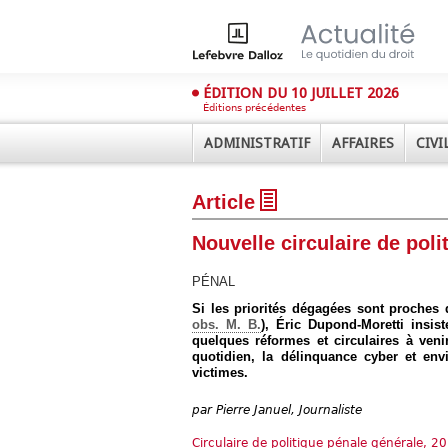
ÉDITION DU 10 JUILLET 2026
Éditions précédentes
ADMINISTRATIF
AFFAIRES
CIVI
Article
Nouvelle circulaire de pol
PÉNAL
Si les priorités dégagées sont proches d
Déplier
obs. M. B.
), Éric Dupond-Moretti insi
Administratif
quelques réformes et circulaires à ven
quotidien, la délinquance cyber et env
Déplier
victimes.
Affaires
Déplier
par
Pierre Januel, Journaliste
Civil
Circulaire de politique pénale générale, 2
Déplier