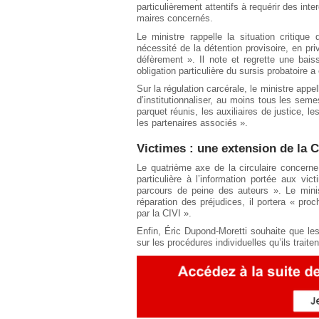
particulièrement attentifs à requérir des inte
maires concernés.
Le ministre rappelle la situation critique
nécessité de la détention provisoire, en 
défèrement ». Il note et regrette une bai
obligation particulière du sursis probatoire 
Sur la régulation carcérale, le ministre appell
d’institutionnaliser, au moins tous les semest
parquet réunis, les auxiliaires de justice, l
les partenaires associés ».
Victimes : une extension de la C
Le quatrième axe de la circulaire concerne
particulière à l’information portée aux vi
parcours de peine des auteurs ». Le mini
réparation des préjudices, il portera « pr
par la CIVI ».
Enfin, Éric Dupond-Moretti souhaite que 
sur les procédures individuelles qu’ils traiten