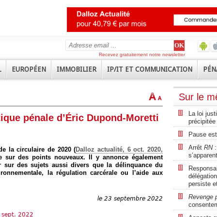
Recevez gratuitement notre newsletter
L
EUROPÉEN
IMMOBILIER
IP/IT ET COMMUNICATION
PÉN
Sur le 
La loi jus
itique pénale d’Éric Dupond-Moretti
précipitée
Pause est
Arrêt
RN
:
e la circulaire de 2020 (
Dalloz actualité, 6 oct. 2020,
s’apparent
ste sur des points nouveaux. Il y annonce également
ir sur des sujets aussi divers que la délinquance du
Responsabi
ironnementale, la régulation carcérale ou l’aide aux
délégation
persiste e
Revenge 
le 23 septembre 2022
consente
0 sept. 2022