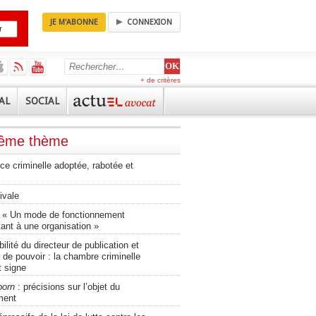
JE M'ABONNE
CONNEXION
+ de critères
AL
SOCIAL
même thème
tice criminelle adoptée, rabotée et
ivale
 « Un mode de fonctionnement
ant à une organisation »
lité du directeur de publication et
 de pouvoir : la chambre criminelle
t signe
porn
: précisions sur l’objet du
ment