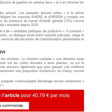
rdictions de paraître en certains lieux » et à en informer les
 des prisons. Les parquets doivent veiller « à la stricte
privilégiant les mesures d’ARSE et d’ARSEM y compris sur
sse du prononcé du travail d’intérêt général (TIG) comme
a été constatée depuis 2019.
e à de « véritables politiques de juridiction ». Il convient «
res, un dialogue étroit entre l’autorité judiciaire, siège et
es services déconcentrés de l’administration pénitentiaire et
IVI
 les victimes. Le ministre souhaite « une attention toute
ctimes sur les suites données à leurs plaintes, ou sur le
stre annonce également que pour garantir une meilleure
ochainement une proposition d’extension du champ couvert
les parquets communiquent davantage encore notamment «
t ».