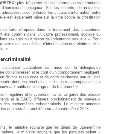
e (RETEX) plus fréquents et une information systématique
d’homicides conjugaux. Sur les enfants, de nouvelles
adressées, pour renforcer les circuits d’information entre
lle est également mise sur la lutte contre la prostitution
ance forte s’impose dans le traitement des procédures
ont été commis dans un cadre professionnel, scolaire ou
ions sexistes ou à raison de l’orientation sexuelle ». Pour
n œuvre d’actions ciblées d’identification des victimes et le
és. »
ercriminalité
insistance particulière est mise sur la délinquance
ue doit s’inverser, et le coût d’un comportement négligent,
ion de nos ressources et de notre patrimoine naturel, doit
 adressée dans les prochaines mois pour accompagner la «
nouveaux outils de pilotage et de traitement ».
tion irrégulière et la cybercriminalité. Le garde des Sceaux
férents et la DACG diffusera prochainement de nouveaux
ion des phénomènes cybercriminels. Le ministre annonce
 des atteintes à la probité sera adressée début 2023.
ants, le ministre souhaite que les délais de jugement ne
 peines, le ministre souhaite que les parquets soient «