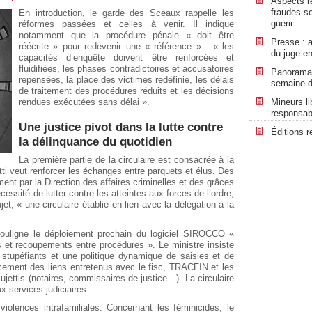
Aspects ré
fraudes so
En introduction, le garde des Sceaux rappelle les
guérir
réformes passées et celles à venir. Il indique
notamment que la procédure pénale « doit être
Presse : a
réécrite » pour redevenir une « référence » : « les
du juge en
capacités d’enquête doivent être renforcées et
fluidifiées, les phases contradictoires et accusatoires
Panorama r
repensées, la place des victimes redéfinie, les délais
semaine d
de traitement des procédures réduits et les décisions
rendues exécutées sans délai ».
Mineurs li
responsabi
Une justice pivot dans la lutte contre
Éditions r
la délinquance du quotidien
La première partie de la circulaire est consacrée à la
ti veut renforcer les échanges entre parquets et élus. Des
ent par la Direction des affaires criminelles et des grâces
ssité de lutter contre les atteintes aux forces de l’ordre,
et, « une circulaire établie en lien avec la délégation à la
e souligne le déploiement prochain du logiciel SIROCCO «
ns et recoupements entre procédures ». Le ministre insiste
e stupéfiants et une politique dynamique de saisies et de
rcement des liens entretenus avec le fisc, TRACFIN et les
ujettis (notaires, commissaires de justice…). La circulaire
 services judiciaires.
lences intrafamiliales. Concernant les féminicides, le