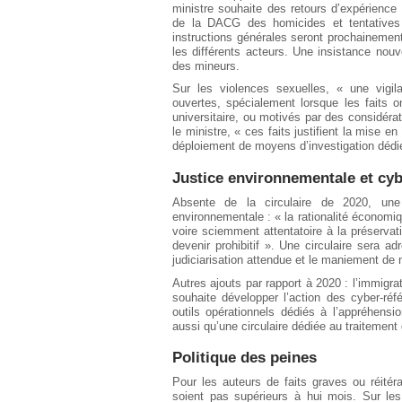
ministre souhaite des retours d’expérienc
de la DACG des homicides et tentatives 
instructions générales seront prochainement 
les différents acteurs. Une insistance nouve
des mineurs.
Sur les violences sexuelles, « une vigil
ouvertes, spécialement lorsque les faits 
universitaire, ou motivés par des considérat
le ministre, « ces faits justifient la mise e
déploiement de moyens d’investigation dédi
Justice environnementale et cyb
Absente de la circulaire de 2020, une 
environnementale : « la rationalité économiq
voire sciemment attentatoire à la préservat
devenir prohibitif ». Une circulaire sera
judiciarisation attendue et le maniement de 
Autres ajouts par rapport à 2020 : l’immigra
souhaite développer l’action des cyber-ré
outils opérationnels dédiés à l’appréhens
aussi qu’une circulaire dédiée au traitement
Politique des peines
Pour les auteurs de faits graves ou réitér
soient pas supérieurs à hui mois. Sur les