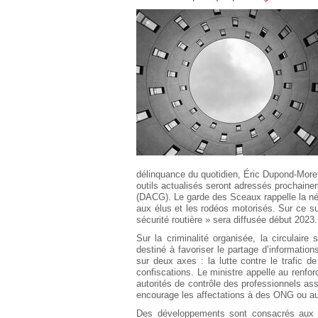
Européen
Déplier
Immobilier
Déplier
IP/IT
et
Déplier
Communication
Pénal
Déplier
Social
Déplier
Avocat
délinquance du quotidien, Éric Dupond-Moret
outils actualisés seront adressés prochainem
(DACG). Le garde des Sceaux rappelle la néce
aux élus et les rodéos motorisés. Sur ce suj
sécurité routière » sera diffusée début 2023.
Sur la criminalité organisée, la circulair
destiné à favoriser le partage d’informatio
sur deux axes : la lutte contre le trafic d
confiscations. Le ministre appelle au renfo
autorités de contrôle des professionnels ass
encourage les affectations à des ONG ou aux
Des développements sont consacrés aux vio