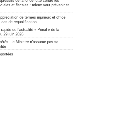
pressifs de la loi de lutte contre les
ciales et fiscales : mieux vaut prévenir et
ppréciation de termes injurieux et office
 cas de requalification
apide de l’actualité « Pénal » de la
u 29 juin 2026
bérés : le Ministre n’assume pas sa
lité
eportées