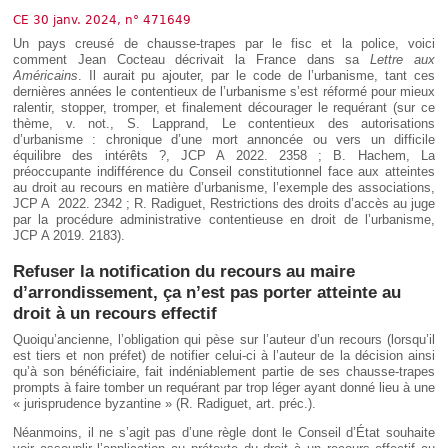
Déplier
Européen
CE 30 janv. 2024, n° 471649
Un pays creusé de chausse-trapes par le fisc et la police, voici
Déplier
comment Jean Cocteau décrivait la France dans sa
Lettre aux
Immobilier
Américains
. Il aurait pu ajouter, par le code de l’urbanisme, tant ces
Déplier
dernières années le contentieux de l’urbanisme s’est réformé pour mieux
IP/IT
ralentir, stopper, tromper, et finalement décourager le requérant (sur ce
et
thème, v. not., S. Lapprand, Le contentieux des autorisations
Déplier
Communication
d’urbanisme : chronique d’une mort annoncée ou vers un difficile
Pénal
équilibre des intérêts ?, JCP A 2022. 2358 ; B. Hachem, La
Déplier
préoccupante indifférence du Conseil constitutionnel face aux atteintes
Social
au droit au recours en matière d’urbanisme, l’exemple des associations,
JCP A 2022. 2342 ; R. Radiguet, Restrictions des droits d’accès au juge
Déplier
par la procédure administrative contentieuse en droit de l’urbanisme,
Avocat
JCP A 2019. 2183).
Refuser la notification du recours au maire
d’arrondissement, ça n’est pas porter atteinte au
droit à un recours effectif
Quoiqu’ancienne, l’obligation qui pèse sur l’auteur d’un recours (lorsqu’il
est tiers et non préfet) de notifier celui-ci à l’auteur de la décision ainsi
qu’à son bénéficiaire, fait indéniablement partie de ses chausse-trapes
prompts à faire tomber un requérant par trop léger ayant donné lieu à une
« jurisprudence byzantine » (R. Radiguet, art. préc.).
Néanmoins, il ne s’agit pas d’une règle dont le Conseil d’État souhaite