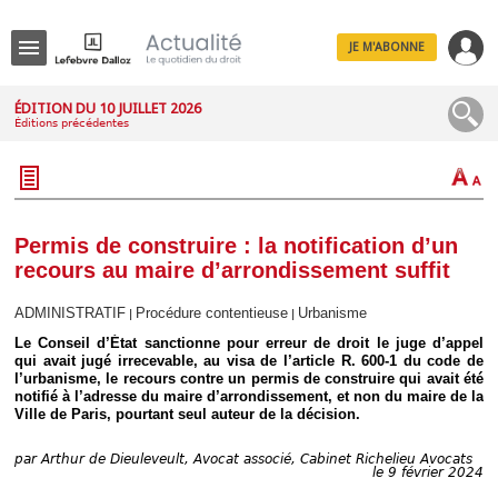
JE M'ABONNE
Menu
ÉDITION DU 10 JUILLET 2026
Éditions précédentes
R
e
c
h
e
r
c
Permis de construire : la notification d’un
h
recours au maire d’arrondissement suffit
e
ADMINISTRATIF
Procédure contentieuse
Urbanisme
|
|
Le Conseil d’État sanctionne pour erreur de droit le juge d’appel
qui avait jugé irrecevable, au visa de l’article R. 600-1 du code de
Déplier
l’urbanisme, le recours contre un permis de construire qui avait été
Administratif
notifié à l’adresse du maire d’arrondissement, et non du maire de la
Déplier
Ville de Paris, pourtant seul auteur de la décision.
Affaires
Déplier
par
Arthur de Dieuleveult, Avocat associé, Cabinet Richelieu Avocats
le 9 février 2024
Civil